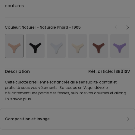
coutures
Couleur:
Naturel -
Naturale Phard - 1905
Description
Réf. article: 1SB01SV
Cette culotte brésilienne échancrée allie sensualité, confort et
praticité sous vos vêtements. Sa coupe en V, qui dévoile
délicatement une partie des fesses, sublime vos courbes et allonge
la silhouette, tout en offrant une liberté de mouvement totale.
En savoir plus
Composée de microfibre ultra-douce et respirante, elle épouse vos
formes, vous garantissant un bien-être constant tout au long de la
journée. Grâce à sa technologie sans coutures, cette culotte
Composition et lavage
brésilienne réduit toute irritation et reste invisible sous vos vêtements
moulants, vous assurant une discrétion parfaite et un effet sans
marques. Son atout supplémentaire ? Son côté écoresponsable