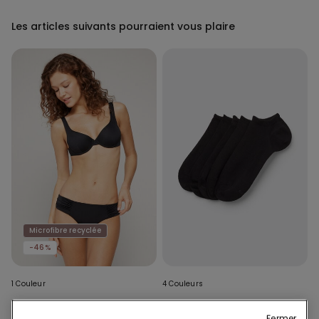
Les articles suivants pourraient vous plaire
Microfibre recyclée
-46%
1 Couleur
4 Couleurs
Bas de Bikini Taille Haute avec
5 Paires de Chaussettes
Fronces Microfibre Recyclée
Invisibles en Coton Couleur
Fermer