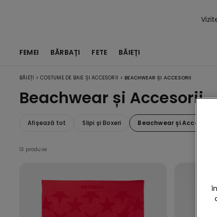
Vizi
FEMEI
BĂRBAȚI
FETE
BĂIEȚI
>
>
BĂIEȚI
COSTUME DE BAIE ȘI ACCESORII
BEACHWEAR ȘI ACCESORII
Beachwear și Accesorii
Afișează tot
Slipi și Boxeri
Beachwear și Accesorii
13 produse
î