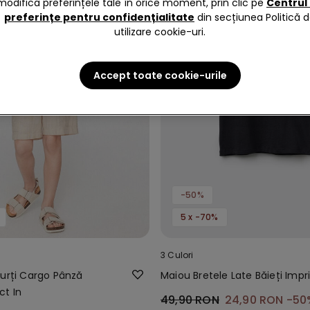
modifica preferințele tale în orice moment, prin clic pe
Centrul
preferințe pentru confidențialitate
din secțiunea Politică 
utilizare cookie-uri.
Accept toate cookie-urile
-50%
5 x -70%
3 Culori
curți Cargo Pânză
Maiou Bretele Late Băieți Imp
t In
49,90 RON
24,90 RON
-50