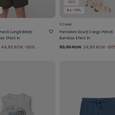
-50%
5 x -70%
3 Culori
ecă Lungă Băieți
Pantaloni Scurți Cargo Pânză
c Efect In
Bumbac Efect In
44,90 RON
-50%
69,90 RON
34,90 RON
-50