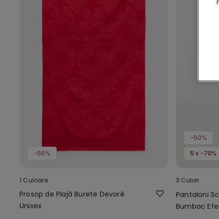
-50%
-50%
5 x -70%
1 Culoare
3 Culori
Prosop de Plajă Burete Devoré
Pantaloni S
Unisex
Bumbac Efec