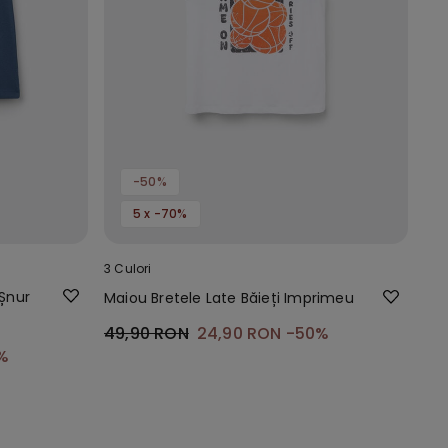
-50%
5 x -70%
3 Culori
 Șnur
Maiou Bretele Late Băieți Imprimeu
49,90 RON
24,90 RON
-50%
%