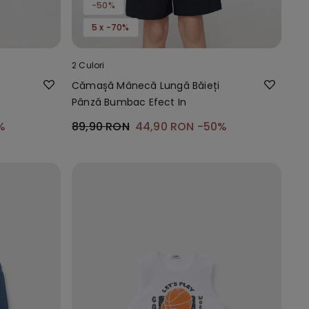
-50%
5 x -70%
2 Culori
Cămașă Mânecă Lungă Băieți
Pânză Bumbac Efect In
%
89,90 RON
44,90 RON
-50%