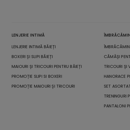
LENJERIE INTIMĂ
ÎMBRĂCĂMI
LENJERIE INTIMĂ BĂIEȚI
ÎMBRĂCĂMINT
BOXERI ȘI SLIPI BĂIEȚI
CĂMĂȘI PENT
MAIOURI ȘI TRICOURI PENTRU BĂIEȚI
TRICOURI ȘI 
PROMOȚIE SLIPI SI BOXERI
HANORACE PE
PROMOȚIE MAIOURI ȘI TRICOURI
SET ASORTAT
TRENINGURI P
PANTALONI P