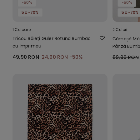
-50%
-50%
5 x -70%
5 x -70%
1 Culoare
2 Culori
Tricou Băieți Guler Rotund Bumbac
Cămașă Mân
cu Imprimeu
Pânză Bumba
49,90 RON
24,90 RON
-50%
89,90 RON