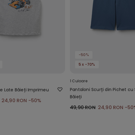
-50%
5 x -70%
1 Culoare
Pantaloni Scurți din Pichet cu
le Late Băieți Imprimeu
Băieți
24,90 RON
-50%
49,90 RON
24,90 RON
-50