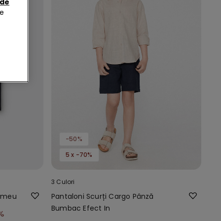
 de
de
-50%
5 x -70%
3 Culori
rimeu
Pantaloni Scurți Cargo Pânză
Bumbac Efect In
%