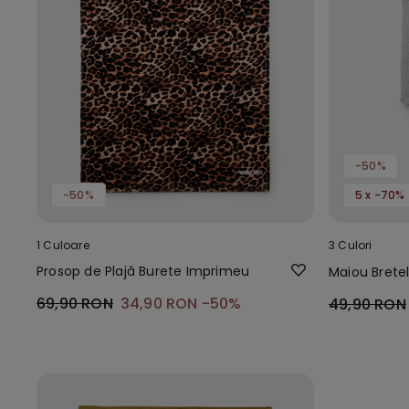
-50%
-50%
5 x -70%
1 Culoare
3 Culori
Prosop de Plajă Burete Imprimeu
Maiou Brete
69,90 RON
34,90 RON
-50%
49,90 RON