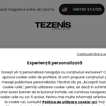
UNITED STATES
tează magazinul online din țara ta
Continuați fără a 
Experiență personalizată
Dorești să-ți personalizezi navigația cu conținuturi exclusive? 
ajutorul cookie-urilor de profilare, îți vom propune conținuturi ș
mesaje publicitare personalizate. Făcând clic pe „Acceptă toa
cookie-urile”, permiți utilizarea cookie-urilor, iar dacă în schim
nchizi acest banner de la butonul închide, vei continua navigarea,
cookie-urile nu vor fi active. Pentru mai multe informații referito
la cookie-uri, consultă
Politica de utilizare cookie-uri
. Poți