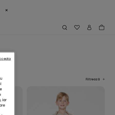
×
accepta
Cu
Filtrează
i
te
b
 iar
are