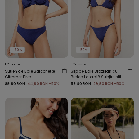
-50%
-50%
1 Culoare
1 Culoare
Sutien de Baie Balconette
Slip de Baie Brazilian cu
Glimmer Diva
Bretea Laterală Subțire stil
Tanga Glimmer Diva
89,90 RON
44,90 RON
-50%
59,90 RON
29,90 RON
-50%