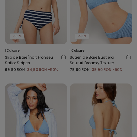
-50%
-50%
1 Culoare
1 Culoare
Slip de Baie Înalt Fronseu
Sutien de Baie Bustieră
Sailor Stripes
Șnururi Dreamy Texture
69,90 RON
34,90 RON
-50%
79,90 RON
39,90 RON
-50%