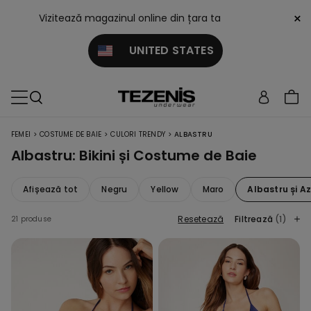
×
Vizitează magazinul online din țara ta
UNITED STATES
>
>
>
FEMEI
COSTUME DE BAIE
CULORI TRENDY
ALBASTRU
Albastru: Bikini și Costume de Baie
Afișează tot
Negru
Yellow
Maro
Albastru și Az
Resetează
Filtrează
(1)
21 produse