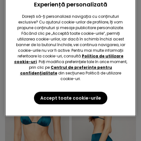
Experiență personalizată
Dorești să-ți personalizezi navigația cu conținuturi
exclusive? Cu ajutorul cookie-urilor de profilare, îți vom
propune conținuturi și mesaje publicitare personalizate.
-50%
-50%
Făcând clic pe „Acceptă toate cookie-urile”, permiți
utilizarea cookie-urilor, iar dacă în schimb închizi acest
1 Culoare
1 Culoare
banner de la butonul închide, vei continua navigarea, iar
Sutien de Baie Push-up
Slip de Baie Brazilian
cookie-urile nu vor fi active. Pentru mai multe informații
Căptușit Dreamy Texture
Șnururi Dreamy Texture
referitoare la cookie-uri, consultă
Politica de utilizare
cookie-uri
. Poți modifica preferințele tale în orice moment,
79,90 RON
39,90 RON
-50%
59,90 RON
29,90 RON
-50%
prin clic pe
Centrul de preferințe pentru
confidențialitate
din secțiunea Politică de utilizare
cookie-uri.
Accept toate cookie-urile