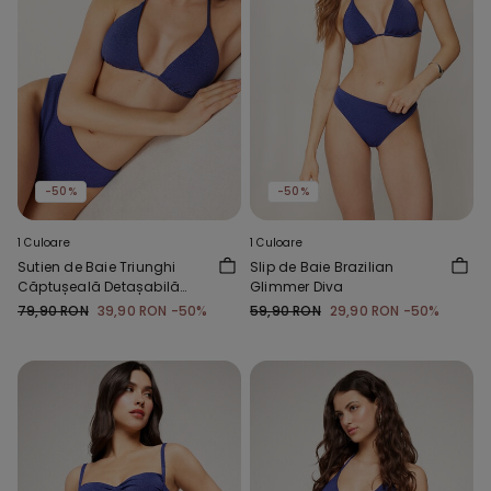
-50%
-50%
1 Culoare
1 Culoare
Sutien de Baie Triunghi
Slip de Baie Brazilian
Căptușeală Detașabilă
Glimmer Diva
Glimmer Diva
79,90 RON
39,90 RON
-50%
59,90 RON
29,90 RON
-50%