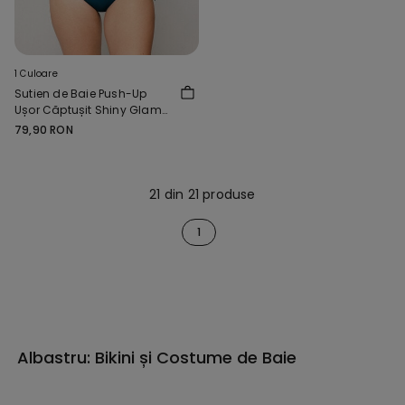
1 Culoare
Sutien de Baie Push-Up
Ușor Căptușit Shiny Glam
Albastru
79,90 RON
21 din 21 produse
1
Albastru: Bikini și Costume de Baie