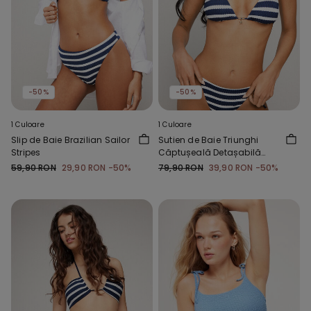
-50%
-50%
1 Culoare
1 Culoare
Slip de Baie Brazilian Sailor
Sutien de Baie Triunghi
Stripes
Căptușeală Detașabilă
Boho Style
59,90 RON
29,90 RON
-50%
79,90 RON
39,90 RON
-50%