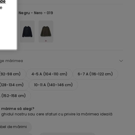
 de
de
selectată:
Negru -
Nero - 019
ege mărimea
 (92-98 cm)
4-5 A (104-110 cm)
6-7 A (116-122 cm)
(128-134 cm)
10-11 A (140-146 cm)
A (152-158 cm)
e mărime să alegi?
ghidul nostru sau cere sfaturi cu privire la mărimea ideală
bel de mărimi