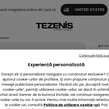
UNITED STATES
tează magazinul online din țara ta
 UNISEX
Bluză
Continuați fără a 
Copii
Experiență personalizată
Bumba
Dorești să-ți personalizezi navigația cu conținuturi exclusive? 
cu Glu
ajutorul cookie-urilor de profilare, îți vom propune conținuturi ș
și
mesaje publicitare personalizate. Făcând clic pe „Acceptă toa
Fermo
cookie-urile”, permiți utilizarea cookie-urilor, iar dacă în schim
Unisex
nchizi acest banner de la butonul închide, vei continua navigarea,
cookie-urile nu vor fi active. Pentru mai multe informații referito
59,90 
la cookie-uri, consultă
Politica de utilizare cookie-uri
. Poți