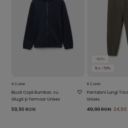
-50%
5 x -70%
4 Culori
6 Culori
Bluză Copii Bumbac cu
Pantaloni Lungi Tric
Glugă și Fermoar Unisex
Unisex
59,90 RON
49,90 RON
24,90