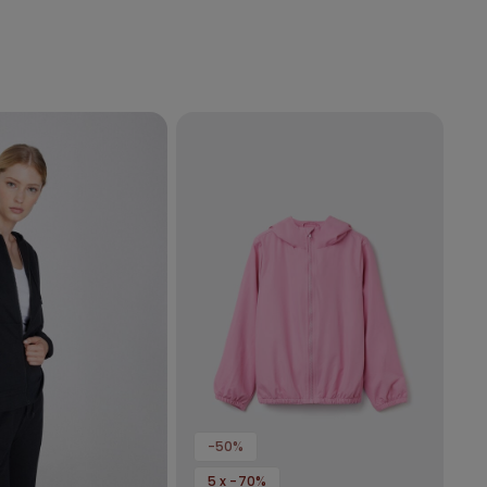
-50%
5 x -70%