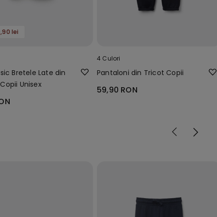
,90 lei
4 Culori
sic Bretele Late din
Pantaloni din Tricot Copii
opii Unisex
59,90 RON
RON