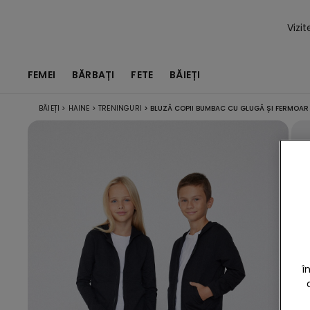
Vizi
FEMEI
BĂRBAȚI
FETE
BĂIEȚI
BĂIEȚI
>
HAINE
>
TRENINGURI
>
BLUZĂ COPII BUMBAC CU GLUGĂ ȘI FERMOAR
î