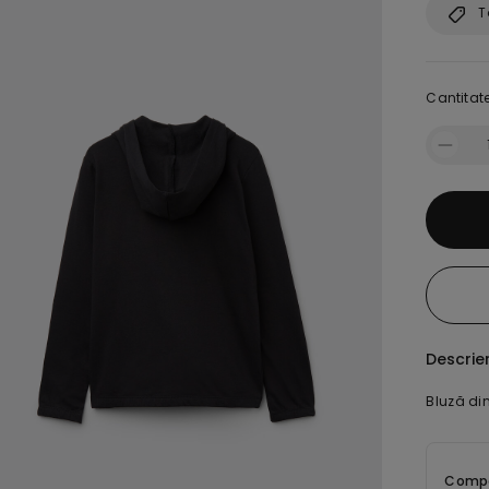
T
Cantitate
Descrie
Bluză di
Compoz