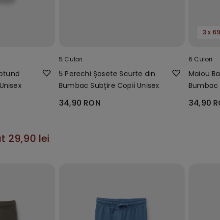
3 x 69
5 Culori
6 Culori
Rotund
5 Perechi Șosete Scurte din
Maiou Ba
Unisex
Bumbac Subțire Copii Unisex
Bumbac C
34,90 RON
34,90 
t 29,90 lei