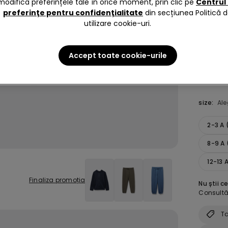
modifica preferințele tale în orice moment, prin clic pe
Centrul
preferințe pentru confidențialitate
din secțiunea Politică 
Culoare 
utilizare cookie-uri.
Accept toate cookie-urile
size:
Al
2-3 A
8-9 A 
12-13 
Finaliza promoția
Nu știi c
Consultă 
Ta