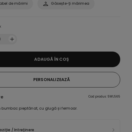
abel de mărimi
Găsește-ți mărimea
:
1
ADAUGĂ ÎN COȘ
PERSONALIZEAZĂ
re
Cod produs: 5WL565
n bumbac pieptănat, cu glugă și fermoar.
iție / Intreținere