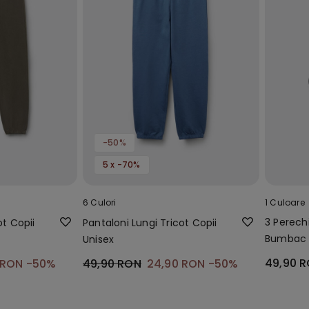
-50%
5 x -70%
6 Culori
1 Culoare
3 Perech
ot Copii
Pantaloni Lungi Tricot Copii
Bumbac S
Unisex
49,90 
 RON
-50%
49,90 RON
24,90 RON
-50%