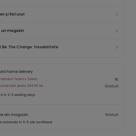
eri și Retururi
 un magazin
t Be The Change: trasabilitate
ard home delivery
membrii Tezenis Talent
1€
comenzile peste 264,90 lei
Gratuit
 it in 2-3 working days
re din magazin
Gratuit
e comanda în 4–5 zile lucrătoare