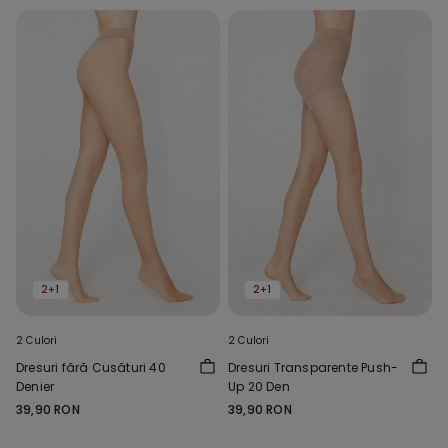
2+1
2+1
2 Culori
2 Culori
Dresuri fără Cusături 40
Dresuri Transparente Push-
Denier
Up 20 Den
39,90 RON
39,90 RON