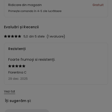
Ridicare din magazin
Gratuit
Primește comanda în 4–5 zile lucrătoare
Evaluări și Recenzii
5,0
din 5 stele
1 evaluare
Rezistenți
Foarte frumoși si rexistenți.
Evaluat
5
Florentina C
din
29 dec. 2025
5
Vezi tot
Îți sugerăm și: