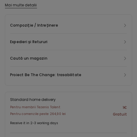
efect de picior gol.
Mai multe detalii
Compoziție / Intreținere
Expedieri și Retururi
Caută un magazin
Proiect Be The Change: trasabilitate
Standard home delivery
Pentru membrii Tezenis Talent
1€
Pentru comenzile peste 264,90 lei
Gratuit
Receive it in 2-3 working days