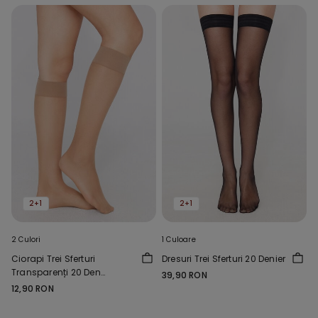
2+1
2+1
2 Culori
1 Culoare
Ciorapi Trei Sferturi
Dresuri Trei Sferturi 20 Denier
Transparenți 20 Den
39,90 RON
Appearance
12,90 RON