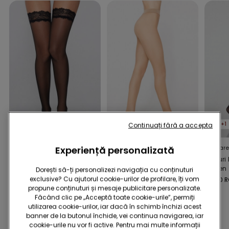
2+1
2+1
2+1
Continuați fără a accepta
Experiență personalizată
1 Culoare
2 Culori
1 Culoare
Dresuri Auto-Susținute
Dresuri fără Cusături
Dresuri
20 Den cu Volan
40 Denier
40 Den
Dorești să-ți personalizezi navigația cu conținuturi
Dantelă
exclusive? Cu ajutorul cookie-urilor de profilare, îți vom
49,90 RON
39,90 RON
59,90 
propune conținuturi și mesaje publicitare personalizate.
Făcând clic pe „Acceptă toate cookie-urile”, permiți
utilizarea cookie-urilor, iar dacă în schimb închizi acest
banner de la butonul închide, vei continua navigarea, iar
S-ar putea să-ți placă și:
cookie-urile nu vor fi active. Pentru mai multe informații