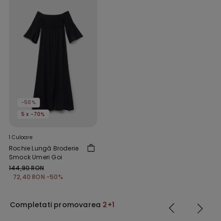
-50%
5 x -70%
1 Culoare
Rochie Lungă Broderie
Smock Umeri Goi
144,90 RON
72,40 RON
-50%
Completati promovarea
2+1