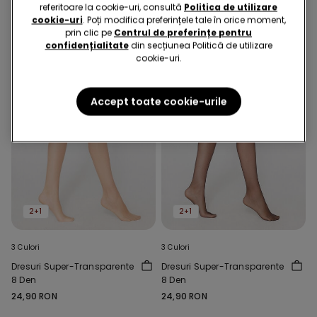
referitoare la cookie-uri, consultă
Politica de utilizare
cookie-uri
. Poți modifica preferințele tale în orice moment,
prin clic pe
Centrul de preferințe pentru
confidențialitate
din secțiunea Politică de utilizare
cookie-uri.
Accept toate cookie-urile
2+1
2+1
3 Culori
3 Culori
Dresuri Super-Transparente
Dresuri Super-Transparente
8 Den
8 Den
24,90 RON
24,90 RON