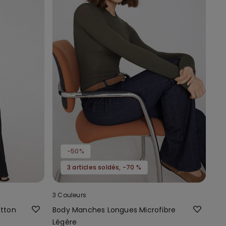
-50%
3 articles soldés, -70 %
3 Couleurs
otton
Body Manches Longues Microfibre
Légère