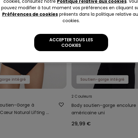
cookies, consultez notre
Politique relative aux cookies
. Vou
pouvez modifier à tout moment vos préférences en cliquant s
Préférences de cookies
présents dans la politique relative a
cookies.
ACCEPTER TOUS LES
COOKIES
gorge intégré
Soutien-gorge intégré
2 Couleurs
outien-Gorge à
Body soutien-gorge encolure
Cœur Natural Lifting 2
américaine uni
29,99 €