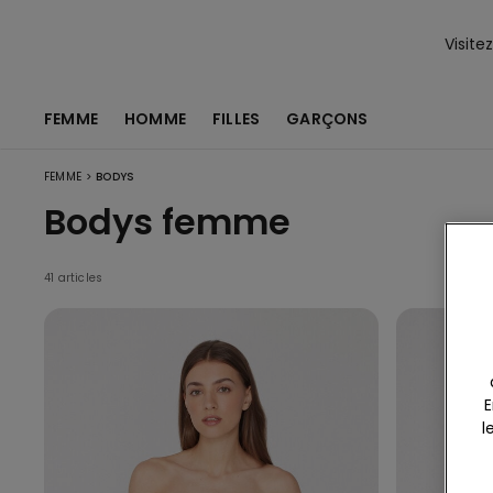
Visite
FEMME
HOMME
FILLES
GARÇONS
>
FEMME
BODYS
Bodys femme
41 articles
E
l