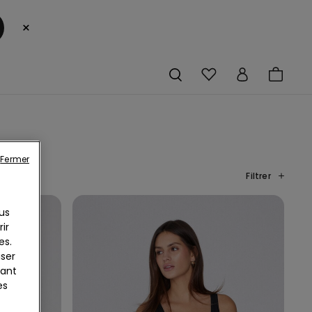
×
Fermer
Filtrer
us
ir
es.
iser
yant
es