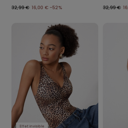
1
32,99 €
16,00 €
-52%
32,99 €
1
Effet invisible