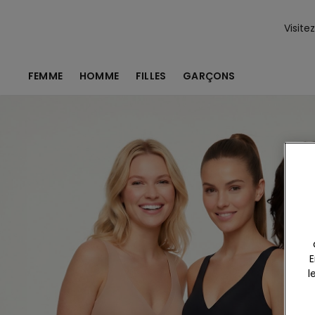
Visite
FEMME
HOMME
FILLES
GARÇONS
E
l