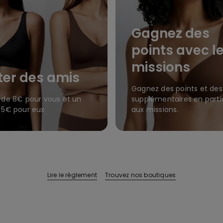
Gagnez des
points avec l
missions
iter des amis
Gagnez des points et des
 de 8€ pour vous et un
supplémentaires en parti
 5€ pour eux
aux missions.
Lire le règlement
Trouvez nos boutiques