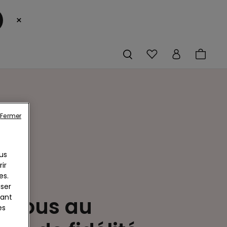
×
Fermer
us
ir
es.
iser
yant
z-vous au
es