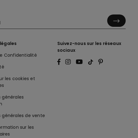
légales
Suivez-nous sur les réseaux
sociaux
de Confidentialité
ité
ur les cookies et
es
s générales
on
s générales de vente
ormation sur les
ires