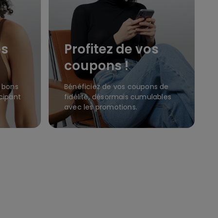
es
Profitez de vos
coupons !
 bons
Bénéficiez de vos coupons de
cipant
fidélité, désormais cumulables
avec les promotions.