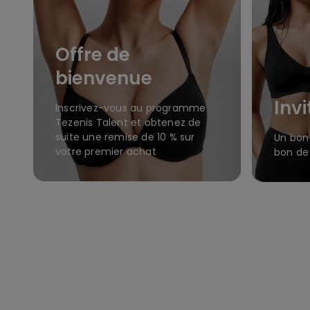
Offre de
bienvenue
Inv
Inscrivez-vous au programme
Tezenis Talent et obtenez de
suite une remise de 10 % sur
Un bon
votre premier achat
bon de