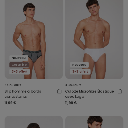
Nouveau
Coton bio
Nouveau
3+3 offert
3+3 offert
8 Couleurs
4 Couleurs
Slip homme à bords
Culotte Microfibre Élastique
contastants
avec Logo
11,99 €
11,99 €