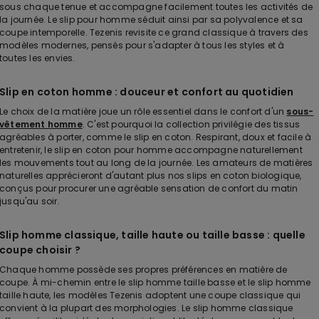
sous chaque tenue et accompagne facilement toutes les activités de
la journée. Le slip pour homme séduit ainsi par sa polyvalence et sa
coupe intemporelle. Tezenis revisite ce grand classique à travers des
modèles modernes, pensés pour s'adapter à tous les styles et à
toutes les envies.
Slip en coton homme : douceur et confort au quotidien
Le choix de la matière joue un rôle essentiel dans le confort d'un
sous-
vêtement homme
. C'est pourquoi la collection privilégie des tissus
agréables à porter, comme le slip en coton. Respirant, doux et facile à
entretenir, le slip en coton pour homme accompagne naturellement
les mouvements tout au long de la journée. Les amateurs de matières
naturelles apprécieront d'autant plus nos slips en coton biologique,
conçus pour procurer une agréable sensation de confort du matin
jusqu'au soir.
Slip homme classique, taille haute ou taille basse : quelle
coupe choisir ?
Chaque homme possède ses propres préférences en matière de
coupe. À mi-chemin entre le slip homme taille basse et le slip homme
taille haute, les modèles Tezenis adoptent une coupe classique qui
convient à la plupart des morphologies. Le slip homme classique