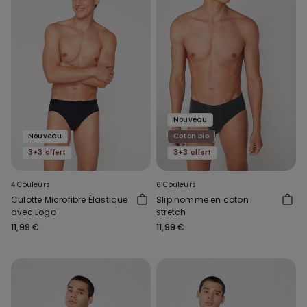
Nouveau
Nouveau
Coton bio
3+3 offert
3+3 offert
4 Couleurs
6 Couleurs
Culotte Microfibre Élastique
Slip homme en coton
avec Logo
stretch
11,99 €
11,99 €