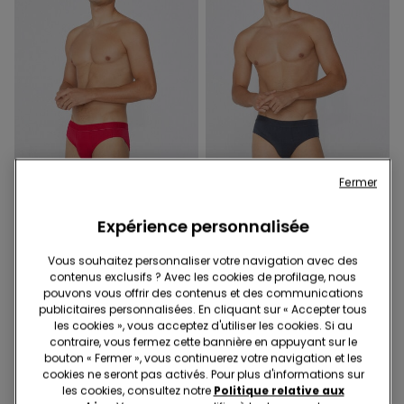
Fermer
3+3 offert
3+3 offert
Expérience personnalisée
1 Couleur
6 Couleurs
Slip en Coton Coutures en
Slip homme en coton
Vous souhaitez personnaliser votre navigation avec des
Contraste de Couleur avec
stretch
contenus exclusifs ? Avec les cookies de profilage, nous
Logo
11,99 €
11,99 €
pouvons vous offrir des contenus et des communications
publicitaires personnalisées. En cliquant sur « Accepter tous
les cookies », vous acceptez d'utiliser les cookies. Si au
contraire, vous fermez cette bannière en appuyant sur le
bouton « Fermer », vous continuerez votre navigation et les
cookies ne seront pas activés. Pour plus d'informations sur
les cookies, consultez notre
Politique relative aux