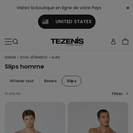
×
Visitez la boutique en ligne de votre Pays
UNITED STATES
>
>
HOMME
SOUS-VÊTEMENTS
SLIPS
Slips homme
Afficher tout
Boxers
Slips
Filtrer
19 articles