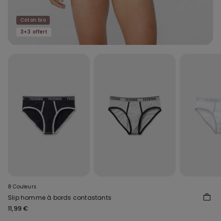
Coton bio
3+3 offert
8 Couleurs
Slip homme à bords contastants
11,99 €