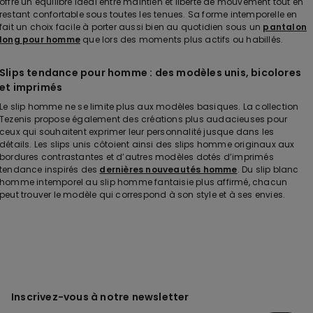
offre un équilibre idéal entre maintien et liberté de mouvement tout en
restant confortable sous toutes les tenues. Sa forme intemporelle en
fait un choix facile à porter aussi bien au quotidien sous un
pantalon
long pour homme
que lors des moments plus actifs ou habillés.
Slips tendance pour homme : des modèles unis, bicolores
et imprimés
Le slip homme ne se limite plus aux modèles basiques. La collection
Tezenis propose également des créations plus audacieuses pour
ceux qui souhaitent exprimer leur personnalité jusque dans les
détails. Les slips unis côtoient ainsi des slips homme originaux aux
bordures contrastantes et d’autres modèles dotés d’imprimés
tendance inspirés des
dernières nouveautés homme
. Du slip blanc
homme intemporel au slip homme fantaisie plus affirmé, chacun
peut trouver le modèle qui correspond à son style et à ses envies.
Inscrivez-vous à notre newsletter