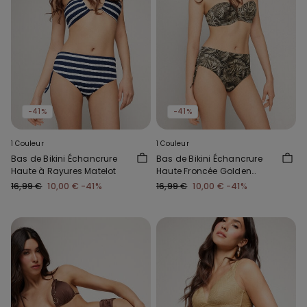
-41%
-41%
1 Couleur
1 Couleur
Bas de Bikini Échancrure
Bas de Bikini Échancrure
Haute à Rayures Matelot
Haute Froncée Golden
Tropics
16,99 €
10,00 €
-41%
16,99 €
10,00 €
-41%