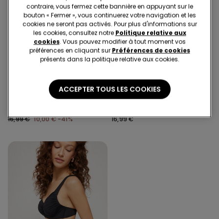
contraire, vous fermez cette bannière en appuyant sur le
bouton « Fermer », vous continuerez votre navigation et les
cookies ne seront pas activés. Pour plus d'informations sur
les cookies, consultez notre
Politique relative aux
cookies
. Vous pouvez modifier à tout moment vos
préférences en cliquant sur
Préférences de cookies
présents dans la politique relative aux cookies.
-41%
ACCEPTER TOUS LES COOKIES
1 Couleur
1 Couleur
Bas de Bikini Taille Haute
Bas de Bikini Taille Haute
Froncé Savage Sun
avec Lacets Micro Recyclée
16,99 €
10,00 €
-41%
16,99 €