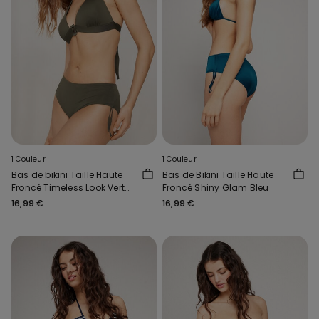
1 Couleur
1 Couleur
Bas de bikini Taille Haute
Bas de Bikini Taille Haute
Froncé Timeless Look Vert
Froncé Shiny Glam Bleu
Camouflage
16,99 €
16,99 €