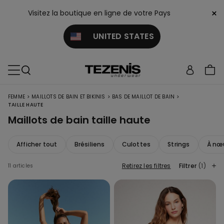
×
Visitez la boutique en ligne de votre Pays
UNITED STATES
>
>
>
FEMME
MAILLOTS DE BAIN ET BIKINIS
BAS DE MAILLOT DE BAIN
TAILLE HAUTE
Maillots de bain taille haute
Afficher tout
Brésiliens
Culottes
Strings
À nœ
Retirez les filtres
Filtrer
(1)
11 articles