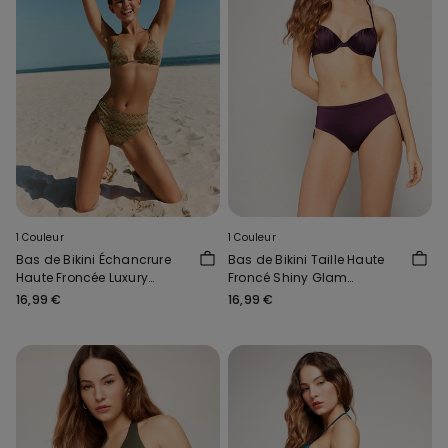
1 Couleur
1 Couleur
Bas de Bikini Échancrure
Bas de Bikini Taille Haute
Haute Froncée Luxury
Froncé Shiny Glam
Chevron
Bordeaux
16,99 €
16,99 €