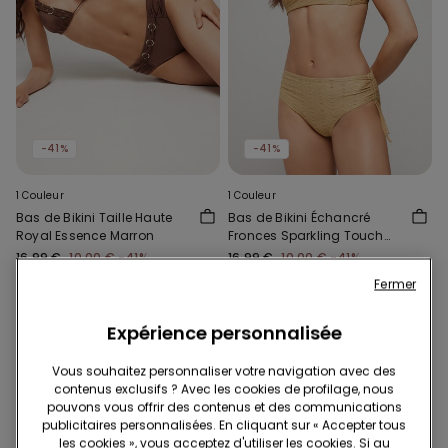
-41%
-41%
1 Couleur
1 Couleur
Bas de Bikini Taille Haute
Bas de Bikini Échancré
Royal Essence Marron
Fronces Sparkling Touch
Doré
16,99 €
10,00 €
-41%
16,99 €
10,00 €
-41%
Fermer
Expérience personnalisée
Vous souhaitez personnaliser votre navigation avec des
contenus exclusifs ? Avec les cookies de profilage, nous
pouvons vous offrir des contenus et des communications
publicitaires personnalisées. En cliquant sur « Accepter tous
les cookies », vous acceptez d'utiliser les cookies. Si au