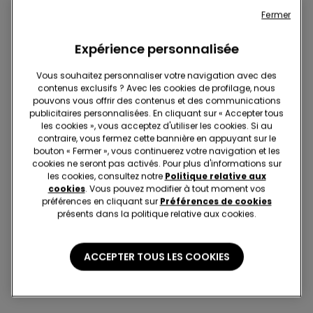
Fermer
Expérience personnalisée
Vous souhaitez personnaliser votre navigation avec des
contenus exclusifs ? Avec les cookies de profilage, nous
pouvons vous offrir des contenus et des communications
3+3 offerts
3+3 offerts
publicitaires personnalisées. En cliquant sur « Accepter tous
les cookies », vous acceptez d'utiliser les cookies. Si au
5 Couleurs
1 Couleur
contraire, vous fermez cette bannière en appuyant sur le
Collant Voile 20 Deniers
Collant pour Porte-
bouton « Fermer », vous continuerez votre navigation et les
Appearance
jarretelles 20 Deniers
cookies ne seront pas activés. Pour plus d'informations sur
les cookies, consultez notre
Politique relative aux
7,99 €
8,99 €
cookies
. Vous pouvez modifier à tout moment vos
préférences en cliquant sur
Préférences de cookies
présents dans la politique relative aux cookies.
6 de 6 Articles
ACCEPTER TOUS LES COOKIES
1