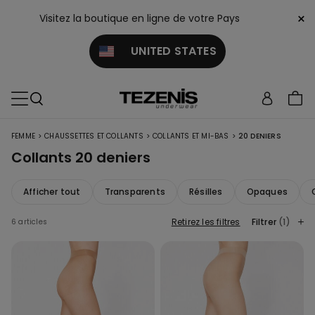
×
Visitez la boutique en ligne de votre Pays
UNITED STATES
>
>
>
FEMME
CHAUSSETTES ET COLLANTS
COLLANTS ET MI-BAS
20 DENIERS
Collants 20 deniers
Afficher tout
Transparents
Résilles
Opaques
Retirez les filtres
Filtrer
(1)
6 articles