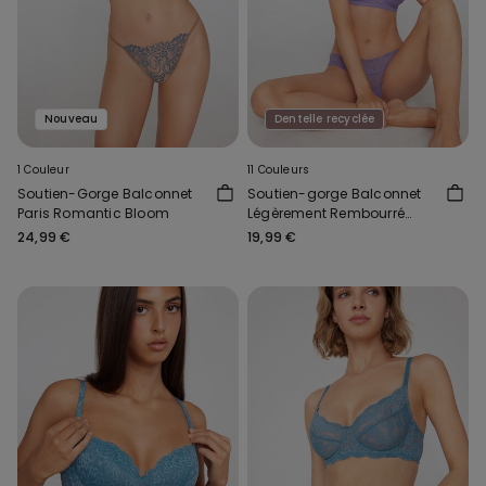
Nouveau
Dentelle recyclée
1 Couleur
11 Couleurs
Soutien-Gorge Balconnet
Soutien-gorge Balconnet
Paris Romantic Bloom
Légèrement Rembourré
Dentelle Recyclée Wien
24,99 €
19,99 €