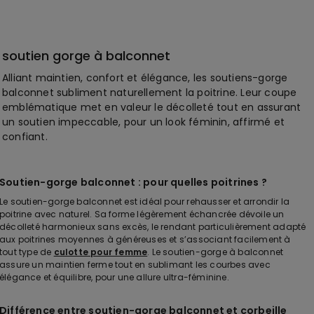
soutien gorge à balconnet
Alliant maintien, confort et élégance, les soutiens-gorge
balconnet subliment naturellement la poitrine. Leur coupe
emblématique met en valeur le décolleté tout en assurant
un soutien impeccable, pour un look féminin, affirmé et
confiant.
Soutien-gorge balconnet : pour quelles poitrines ?
Le soutien-gorge balconnet est idéal pour rehausser et arrondir la
poitrine avec naturel. Sa forme légèrement échancrée dévoile un
décolleté harmonieux sans excès, le rendant particulièrement adapté
aux poitrines moyennes à généreuses et s’associant facilement à
tout type de
culotte pour femme
. Le soutien-gorge à balconnet
assure un maintien ferme tout en sublimant les courbes avec
élégance et équilibre, pour une allure ultra-féminine.
Différence entre soutien-gorge balconnet et corbeille