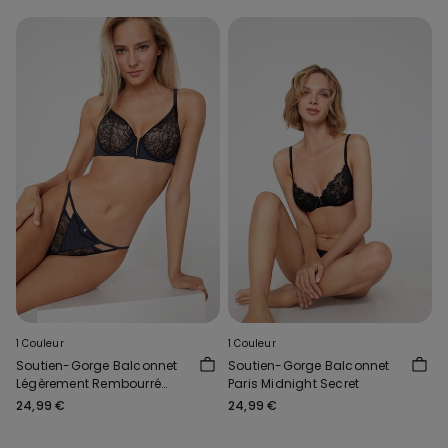
1 Couleur
1 Couleur
Soutien-Gorge Balconnet
Soutien-Gorge Balconnet
Légèrement Rembourré
Paris Midnight Secret
Mystery Essence
24,99 €
24,99 €