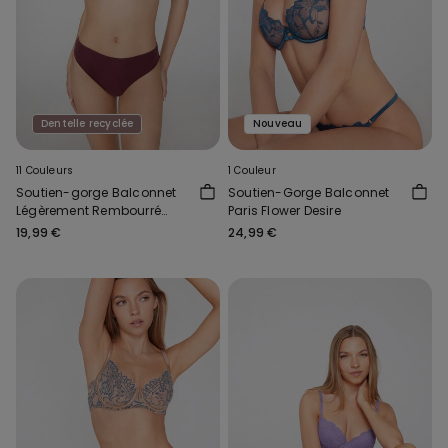
Dentelle recyclée
Nouveau
11 Couleurs
1 Couleur
Soutien-gorge Balconnet
Soutien-Gorge Balconnet
Légèrement Rembourré
Paris Flower Desire
Dentelle Recyclée Wien
19,99 €
24,99 €