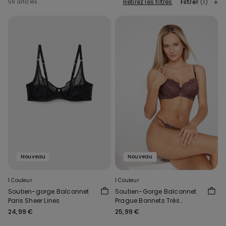
Retirez les filtres
Filtrer
(1)
56 articles
Nouveau
Nouveau
1 Couleur
1 Couleur
Soutien-gorge Balconnet
Soutien-Gorge Balconnet
Paris Sheer Lines
Prague Bonnets Très
Couvrants Perfect Harmony
24,99 €
25,99 €