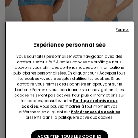
Fermer
Dentelle recyclée
Dentelle recyclée
Expérience personnalisée
11 Couleurs
8 Couleurs
Soutien-gorge Balconnet
Soutien-gorge Balconnet
Légèrement Rembourré
Non Rembourré Dentelle
Vous souhaitez personnaliser votre navigation avec des
Dentelle Recyclée Wien
Recyclée Paris
contenus exclusifs ? Avec les cookies de profilage, nous
19,99 €
20,99 €
pouvons vous offrir des contenus et des communications
publicitaires personnalisées. En cliquant sur « Accepter tous
les cookies », vous acceptez d'utiliser les cookies. Si au
contraire, vous fermez cette bannière en appuyant sur le
bouton « Fermer », vous continuerez votre navigation et les
cookies ne seront pas activés. Pour plus d'informations sur
les cookies, consultez notre
Politique relative aux
cookies
. Vous pouvez modifier à tout moment vos
préférences en cliquant sur
Préférences de cookies
présents dans la politique relative aux cookies.
ACCEPTER TOUS LES COOKIES