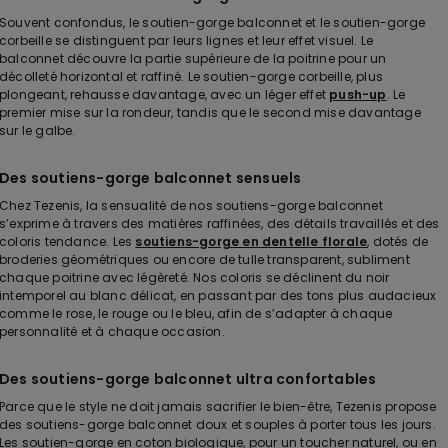
Souvent confondus, le soutien-gorge balconnet et le soutien-gorge
corbeille se distinguent par leurs lignes et leur effet visuel. Le
balconnet découvre la partie supérieure de la poitrine pour un
décolleté horizontal et raffiné. Le soutien-gorge corbeille, plus
plongeant, rehausse davantage, avec un léger effet
push-up
. Le
premier mise sur la rondeur, tandis que le second mise davantage
sur le galbe.
Des soutiens-gorge balconnet sensuels
Chez Tezenis, la sensualité de nos soutiens-gorge balconnet
s’exprime à travers des matières raffinées, des détails travaillés et des
coloris tendance. Les
soutiens-gorge en dentelle florale
, dotés de
broderies géométriques ou encore de tulle transparent, subliment
chaque poitrine avec légèreté. Nos coloris se déclinent du noir
intemporel au blanc délicat, en passant par des tons plus audacieux
comme le rose, le rouge ou le bleu, afin de s’adapter à chaque
personnalité et à chaque occasion.
Des soutiens-gorge balconnet ultra confortables
Parce que le style ne doit jamais sacrifier le bien-être, Tezenis propose
des soutiens-gorge balconnet doux et souples à porter tous les jours.
Les soutien-gorge en coton biologique, pour un toucher naturel, ou en