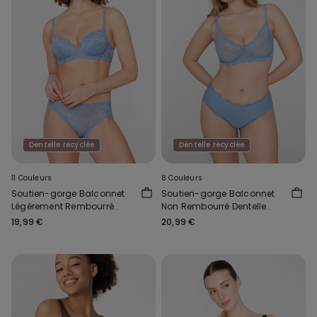
Dentelle recyclée
Dentelle recyclée
11 Couleurs
8 Couleurs
Soutien-gorge Balconnet
Soutien-gorge Balconnet
Légèrement Rembourré
Non Rembourré Dentelle
Dentelle Recyclée Wien
Recyclée Paris
19,99 €
20,99 €