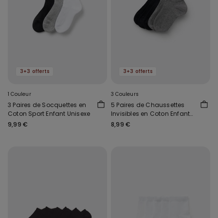
3+3 offerts
3+3 offerts
1 Couleur
3 Couleurs
3 Paires de Socquettes en
5 Paires de Chaussettes
Coton Sport Enfant Unisexe
Invisibles en Coton Enfant
Mixte
9,99 €
8,99 €