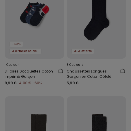
-60%
3 articles soldés, -70 %
3+3 offerts
1 Couleur
3 Couleurs
3 Paires Socquettes Coton
Chaussettes Longues
Imprimé Garçon
Garçon en Coton Côtelé
9,99 €
4,00 €
-60%
5,99 €