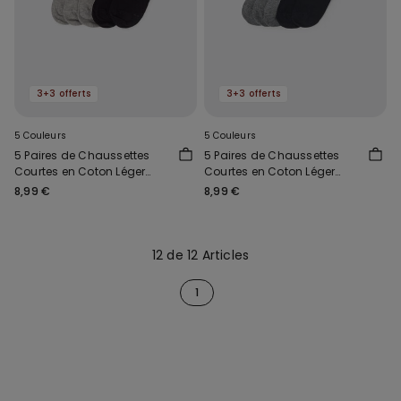
3+3 offerts
3+3 offerts
5 Couleurs
5 Couleurs
5 Paires de Chaussettes
5 Paires de Chaussettes
Courtes en Coton Léger
Courtes en Coton Léger
Enfant Unisexe
Enfant Unisexe
8,99 €
8,99 €
12 de 12 Articles
1