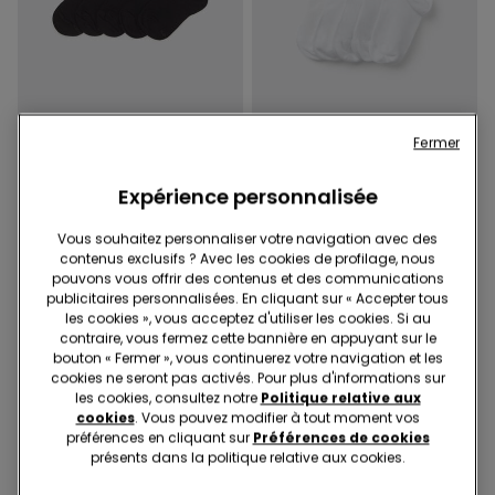
Fermer
3+3 offerts
3+3 offerts
Expérience personnalisée
3 Couleurs
5 Couleurs
5 Paires de Chaussettes
5 Paires de Chaussettes
Vous souhaitez personnaliser votre navigation avec des
Invisibles en Coton Enfant
Courtes en Coton Léger
contenus exclusifs ? Avec les cookies de profilage, nous
Mixte
Enfant Unisexe
8,99 €
8,99 €
pouvons vous offrir des contenus et des communications
publicitaires personnalisées. En cliquant sur « Accepter tous
les cookies », vous acceptez d'utiliser les cookies. Si au
contraire, vous fermez cette bannière en appuyant sur le
bouton « Fermer », vous continuerez votre navigation et les
cookies ne seront pas activés. Pour plus d'informations sur
les cookies, consultez notre
Politique relative aux
cookies
. Vous pouvez modifier à tout moment vos
préférences en cliquant sur
Préférences de cookies
présents dans la politique relative aux cookies.