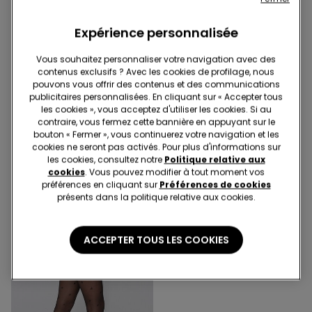
Expérience personnalisée
Vous souhaitez personnaliser votre navigation avec des
contenus exclusifs ? Avec les cookies de profilage, nous
pouvons vous offrir des contenus et des communications
3+3 offerts
3+3 offerts
publicitaires personnalisées. En cliquant sur « Accepter tous
les cookies », vous acceptez d'utiliser les cookies. Si au
contraire, vous fermez cette bannière en appuyant sur le
3 Couleurs
3 Couleurs
bouton « Fermer », vous continuerez votre navigation et les
Collant Semi-opaque
Collant Semi-opaque
cookies ne seront pas activés. Pour plus d'informations sur
40 Deniers Appearance
40 Deniers Appearance
les cookies, consultez notre
Politique relative aux
8,99 €
8,99 €
cookies
. Vous pouvez modifier à tout moment vos
préférences en cliquant sur
Préférences de cookies
présents dans la politique relative aux cookies.
ACCEPTER TOUS LES COOKIES