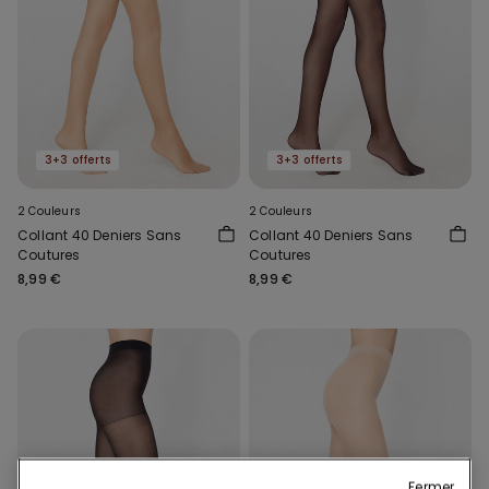
3+3 offerts
3+3 offerts
2 Couleurs
2 Couleurs
Collant 40 Deniers Sans
Collant 40 Deniers Sans
Coutures
Coutures
8,99 €
8,99 €
Fermer