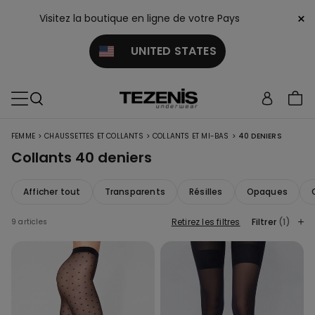
×
Visitez la boutique en ligne de votre Pays
UNITED STATES
>
>
>
FEMME
CHAUSSETTES ET COLLANTS
COLLANTS ET MI-BAS
40 DENIERS
Collants 40 deniers
Afficher tout
Transparents
Résilles
Opaques
Retirez les filtres
Filtrer
(1)
9 articles