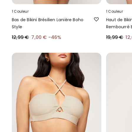
1 Couleur
1 Couleur
Bas de Bikini Brésilien Lanière Boho
Haut de Biki
Style
Rembourré B
12,99 €
7,00 €
-46%
19,99 €
12