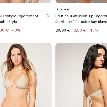
1 Couleur
ni Triangle Légèrement
Haut de Bikini Push-up Légèr
oho Style
Rembourré Paradise Bay Blan
,00 €
-40%
20,99 €
12,00 €
-43%