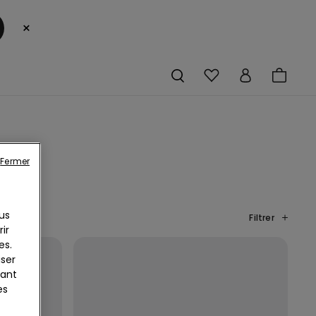
×
Fermer
us
Filtrer
ir
es.
iser
yant
es