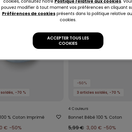
cookies, consultez notre
Politique relative aux cookies
. Vou
pouvez modifier à tout moment vos préférences en cliquant s
Préférences de cookies
présents dans la politique relative a
cookies.
ACCEPTER TOUS LES
COOKIES
-50%
s soldés, -70 %
3 articles soldés, -70 %
4 Couleurs
 100 % Coton Imprimé
Bonnet Bébé 100 % Coton
50 €
-50%
5,99 €
3,00 €
-50%