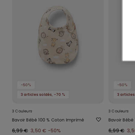
-50%
-50%
3 articles soldés, -70 %
3 article
3 Couleurs
3 Couleurs
Bavoir Bébé 100 % Coton Imprimé
Bavoir Bébé
6,99 €
3,50 €
-50%
6,99 €
3,