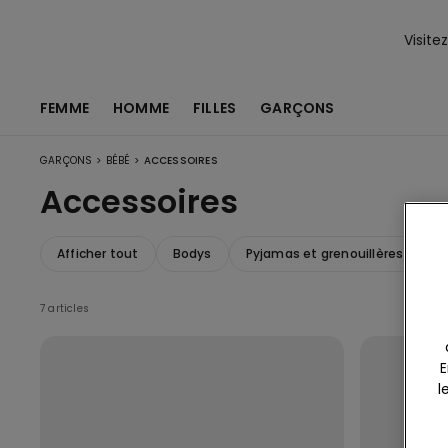
Visite
FEMME
HOMME
FILLES
GARÇONS
>
>
GARÇONS
BÉBÉ
ACCESSOIRES
Accessoires
Afficher tout
Bodys
Pyjamas et grenouillères
V
7 articles
E
l