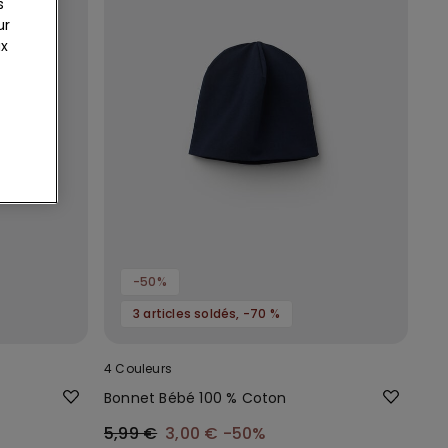
s
ur
ux
-50%
3 articles soldés, -70 %
4 Couleurs
Bonnet Bébé 100 % Coton
5,99 €
3,00 €
-50%