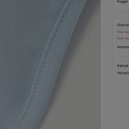
Projet
Stand
Pour le
Pour l
Récepti
Retrai
Récepti