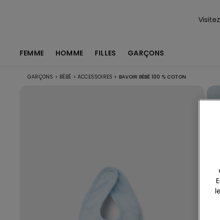
Visite
FEMME
HOMME
FILLES
GARÇONS
GARÇONS
>
BÉBÉ
>
ACCESSOIRES
>
BAVOIR BÉBÉ 100 % COTON
E
l