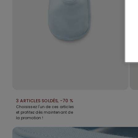
3 ARTICLES SOLDÉS, -70 %
Choisissez l'un de ces articles
et profitez dès maintenant de
la promotion !