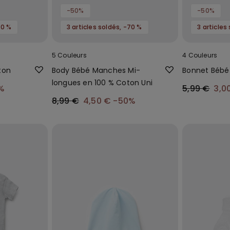
-50%
-50%
70 %
3 articles soldés, -70 %
3 articles
5 Couleurs
4 Couleurs
ton
Body Bébé Manches Mi-
Bonnet Bébé
longues en 100 % Coton Uni
%
5,99 €
3,0
8,99 €
4,50 €
-50%