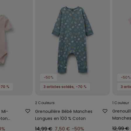
-50%
-50%
 -70 %
3 articles soldés, -70 %
3 art
2 Couleurs
1 Couleur
Grenouil
 Mi-
Grenouillère Bébé Manches
Manches
oton
Longues en 100 % Coton
Bébé
12,99 €
0%
14,99 €
7,50 €
-50%