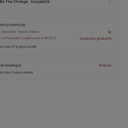
 Be The Change : traçabilité
ard à domicile
s membres Tezenis Talent
1€
es commandes supérieures à 49,00 €
Livraison gratuite
on sous 4-5 jours ouvrés
t en boutique
Gratuit
on sous 5 jours ouvrés