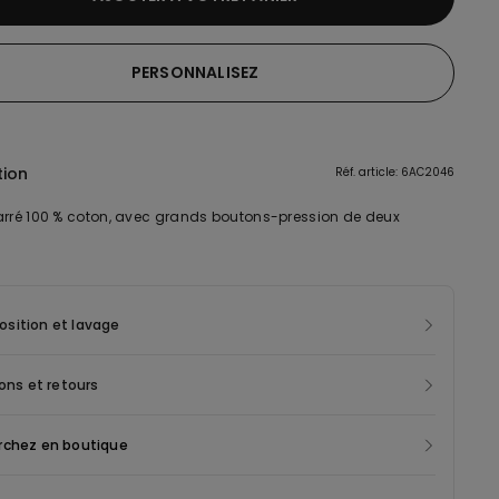
PERSONNALISEZ
tion
Réf. article: 6AC2046
arré 100 % coton, avec grands boutons-pression de deux
sition et lavage
sons et retours
rchez en boutique