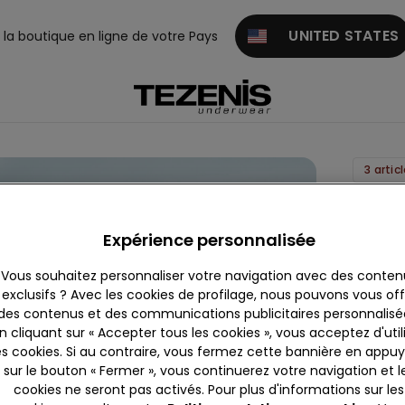
UNITED STATES
z la boutique en ligne de votre Pays
3 artic
Bavoir
Bébé
Expérience personnalisée
100 %
Vous souhaitez personnaliser votre navigation avec des conten
Coton
exclusifs ? Avec les cookies de profilage, nous pouvons vous offr
6,99 €
des contenus et des communications publicitaires personnalisé
n cliquant sur « Accepter tous les cookies », vous acceptez d'util
es cookies. Si au contraire, vous fermez cette bannière en appu
Couleur:
sur le bouton « Fermer », vous continuerez votre navigation et l
cookies ne seront pas activés. Pour plus d'informations sur les