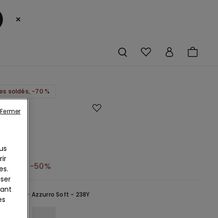
×
les soldés, -70 %
Fermer
us
ir
3,50 €
-50%
es.
iser
yant
Bleu ciel -
Azzurro Soft - 238Y
es