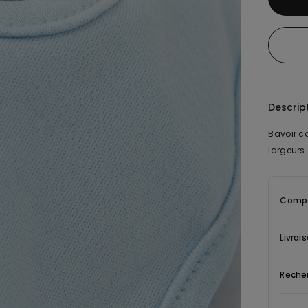
Descrip
Bavoir c
largeurs.
Compo
Livrai
Reche