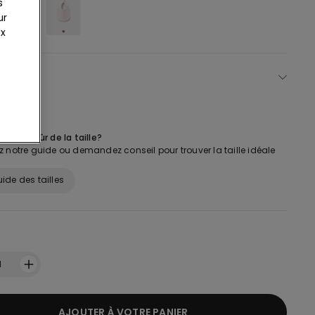
s
ur
ux
U
es pas sûr de la taille?
 notre guide ou demandez conseil pour trouver la taille idéale
ide des tailles
1
AJOUTER À VOTRE PANIER