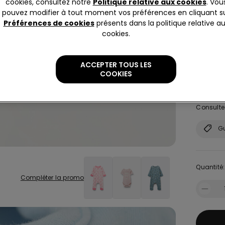
cookies, consultez notre
Politique relative aux cookies
. Vou
pouvez modifier à tout moment vos préférences en cliquant s
Préférences de cookies
présents dans la politique relative a
cookies.
Taille:
T
ACCEPTER TOUS LES
COOKIES
TU
Vous n'êt
Consultez
Gu
Quantité:
Compléter la promo