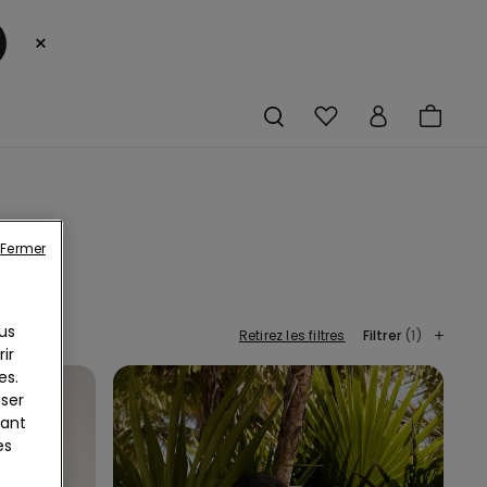
×
Fermer
ange
us
Retirez les filtres
Filtrer
(1)
ir
es.
iser
yant
es