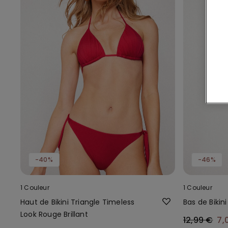
-40%
-46%
1 Couleur
1 Couleur
Haut de Bikini Triangle Timeless
Bas de Bikini
Look Rouge Brillant
12,99 €
7,