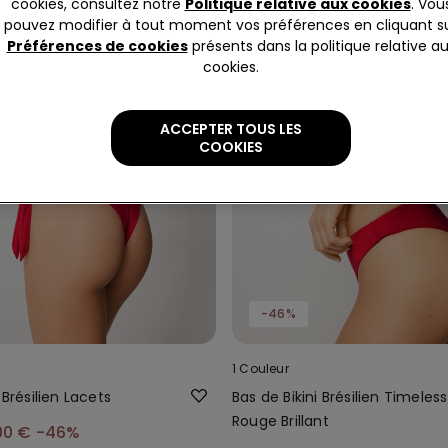
cookies, consultez notre
Politique relative aux cookies
. Vou
pouvez modifier à tout moment vos préférences en cliquant s
Préférences de cookies
présents dans la politique relative a
cookies.
ACCEPTER TOUS LES
COOKIES
-46%
1 Couleur
 Brésilien Lacets
Bas de Bikini Brésilien Timeles
Rouge Brillant
00 €
-46%