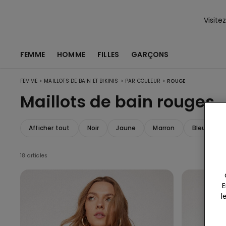
Visite
FEMME
HOMME
FILLES
GARÇONS
>
>
>
FEMME
MAILLOTS DE BAIN ET BIKINIS
PAR COULEUR
ROUGE
Maillots de bain rouges
Afficher tout
Noir
Jaune
Marron
Bleu clair
18 articles
E
l