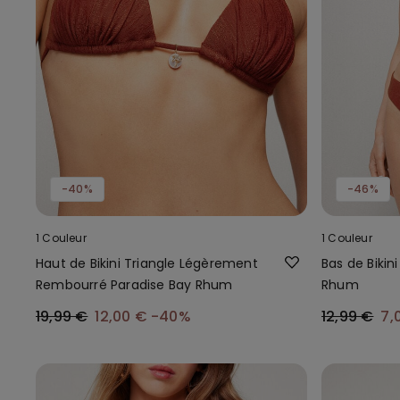
-40%
-46%
1 Couleur
1 Couleur
Haut de Bikini Triangle Légèrement
Bas de Bikin
Rembourré Paradise Bay Rhum
Rhum
19,99 €
12,00 €
-40%
12,99 €
7,