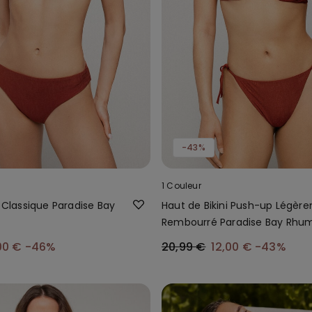
-43%
1 Couleur
i Classique Paradise Bay
Haut de Bikini Push-up Légèr
Rembourré Paradise Bay Rhu
00 €
-46%
20,99 €
12,00 €
-43%