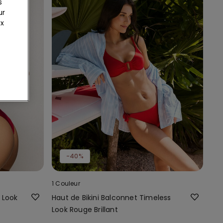
s
ur
ux
-40%
1 Couleur
s Look
Haut de Bikini Balconnet Timeless
Look Rouge Brillant