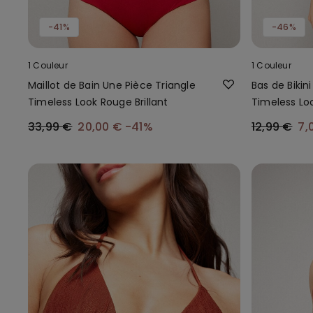
-41%
-46%
1 Couleur
1 Couleur
Maillot de Bain Une Pièce Triangle
Bas de Bikin
Timeless Look Rouge Brillant
Timeless Loo
33,99 €
20,00 €
-41%
12,99 €
7,