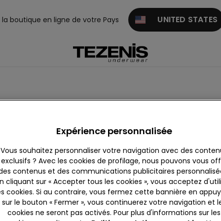
UNITED STATES
z la boutique en ligne de votre Pays
Violet
Rose
Vert
Rouge
Doré
Blanc
Or
Expérience personnalisée
Vous souhaitez personnaliser votre navigation avec des conten
exclusifs ? Avec les cookies de profilage, nous pouvons vous offr
des contenus et des communications publicitaires personnalisé
n cliquant sur « Accepter tous les cookies », vous acceptez d'util
es cookies. Si au contraire, vous fermez cette bannière en appu
sur le bouton « Fermer », vous continuerez votre navigation et l
cookies ne seront pas activés. Pour plus d'informations sur les