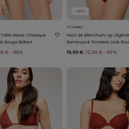
-40%
1 Couleur
i Taille Haute Classique
Haut de Bikini Push-up Légèr
k Rouge Brillant
Rembourré Timeless Look Ro
Brillant
00 €
-46%
19,99 €
12,00 €
-40%