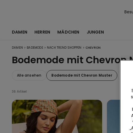
Bes
DAMEN
HERREN
MÄDCHEN
JUNGEN
>
>
>
DAMEN
BADEMODE
NACH TREND SHOPPEN
CHEVRON
Bodemode mit Chevron 
Alle ansehen
Bodemode mit Chevron Muster
Shiny
36 Artikel
s
„