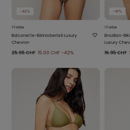
-42%
-41%
1 Farbe
1 Farbe
Balconette-Bikinioberteil Luxury
Brazilian-Bi
Chevron
Luxury Chev
25.95 CHF
15.00 CHF
-42%
16.95 CHF