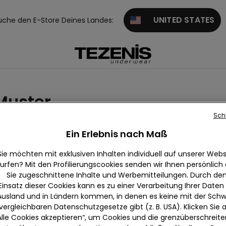
UNITED STATES
uche den E-Store Deines Landes:
Muster
Sch
Gestreifte Bademode
Animal Print
Gerippt
Crinkle
Ein Erlebnis nach Maß
Sie möchten mit exklusiven Inhalten individuell auf unserer Webs
urfen? Mit den Profilierungscookies senden wir Ihnen persönlich
Sie zugeschnittene Inhalte und Werbemitteilungen. Durch de
Einsatz dieser Cookies kann es zu einer Verarbeitung Ihrer Daten
Ausland und in Ländern kommen, in denen es keine mit der Schw
vergleichbaren Datenschutzgesetze gibt (z. B. USA). Klicken Sie 
Alle Cookies akzeptieren“, um Cookies und die grenzüberschreit