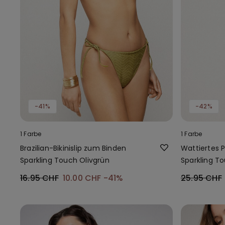
-41%
-42%
1 Farbe
1 Farbe
Brazilian-Bikinislip zum Binden
Wattiertes P
Sparkling Touch Olivgrün
Sparkling T
16.95 CHF
10.00 CHF
-41%
25.95 CHF