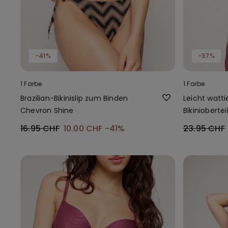
-41%
-37%
1 Farbe
1 Farbe
Brazilian-Bikinislip zum Binden
Leicht watti
Chevron Shine
Bikinioberte
Mauve
16.95 CHF
10.00 CHF
-41%
23.95 CHF