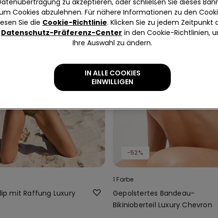
Datenübertragung zu akzeptieren, oder schließen Sie dieses Bann
um Cookies abzulehnen. Für nähere Informationen zu den Cook
lesen Sie die
Cookie-Richtlinie
. Klicken Sie zu jedem Zeitpunkt 
Datenschutz-Präferenz-Center
in den Cookie-Richtlinien, 
Ihre Auswahl zu ändern.
IN ALLE COOKIES
EINWILLIGEN
-52%
1 Farbe
slip mit Raffung Luxury
Gepolstertes Bandeau-
Bikinioberteil Luxury Chevron