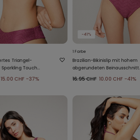
-41%
1 Farbe
ertes Triangel-
Brazilian-Bikinislip mit hohem
il Sparkling Touch
abgerundeten Beinausschnitt
Sparkling Touch Mauve
15.00 CHF
-37%
16.95 CHF
10.00 CHF
-41%