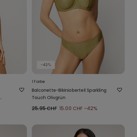
-42%
1 Farbe
Balconette-Bikinioberteil Sparkling
Touch Olivgrün
25.95 CHF
15.00 CHF
-42%