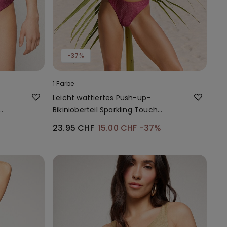
-37%
1 Farbe
Leicht wattiertes Push-up-
Bikinioberteil Sparkling Touch
Mauve
23.95 CHF
15.00 CHF
-37%