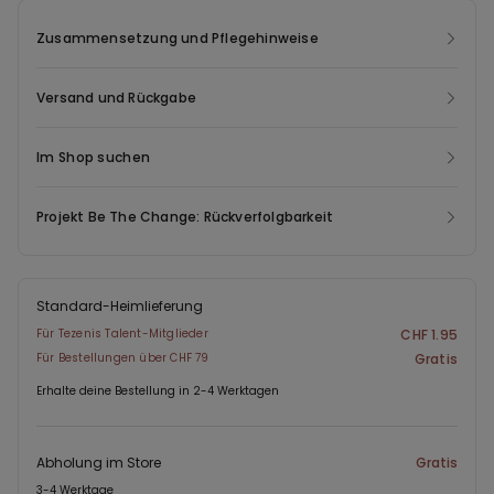
Polyamidgarn gefertigt, das aus ausgemusterten Textilien
Unterbrustband lässt sich in vier Breiten verstellen. Ab Größe 85B
stammt, welche die Endverbraucher nie erreicht haben.
Zusammensetzung und Pflegehinweise
können die Anzahl der Verschlusshäkchen und die Breite der
Träger variieren, damit eine optimale Passform und
Tragekomfort garantiert werden.
Versand und Rückgabe
Im Shop suchen
Projekt Be The Change: Rückverfolgbarkeit
Standard-Heimlieferung
Für Tezenis Talent-Mitglieder
CHF 1.95
Für Bestellungen über CHF 79
Gratis
Erhalte deine Bestellung in 2-4 Werktagen
Abholung im Store
Gratis
3-4 Werktage