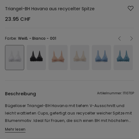
Triangel-BH Havana aus recycelter Spitze
23.95 CHF
Farbe:
Weiß -
Bianco - 001
Beschreibung
Artikelnummer: 1TI070P
Bügelloser Triangel-BH Havana mit tiefem V-Ausschnitt und
leicht wattierten Cups, gefertigt aus recycelter weicher Spitze mit
Blumenmotiv. Ideal für Frauen, die sich einen BH mit höchstem
Komfort und einer sehr natürlichen Optik wünschen. Die Träger
Mehr lesen
Die Spitze dieses Modells ist zu 100 % aus recyceltem
sind verstellbar und der dreifache Häkchenverschluss am