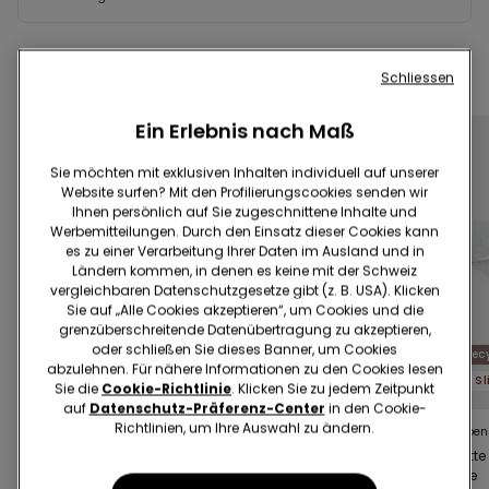
Schliessen
Vervollständige deinen Look
Ein Erlebnis nach Maß
Sie möchten mit exklusiven Inhalten individuell auf unserer
Website surfen? Mit den Profilierungscookies senden wir
Ihnen persönlich auf Sie zugeschnittene Inhalte und
Werbemitteilungen. Durch den Einsatz dieser Cookies kann
es zu einer Verarbeitung Ihrer Daten im Ausland und in
Ländern kommen, in denen es keine mit der Schweiz
vergleichbaren Datenschutzgesetze gibt (z. B. USA). Klicken
Sie auf „Alle Cookies akzeptieren“, um Cookies und die
grenzüberschreitende Datenübertragung zu akzeptieren,
oder schließen Sie dieses Banner, um Cookies
Recycelte Spitze
-46%
Recy
abzulehnen. Für nähere Informationen zu den Cookies lesen
5 Slips x CHF 29.90
5x CHF 20
Sie die
Cookie-Richtlinie
. Klicken Sie zu jedem Zeitpunkt
auf
Datenschutz-Präferenz-Center
in den Cookie-
Richtlinien, um Ihre Auswahl zu ändern.
8 Farben
4 Farben
5 Farben
Brazilian aus recycelter
Klassischer Slip aus
Culotte
Spitze
Spitze
Spitze