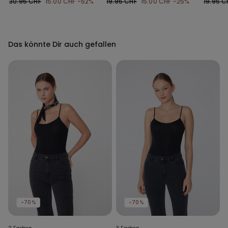
30.95 CHF
15.00 CHF
-52%
19.95 CHF
15.00 CHF
-25%
19.95 C
Natural Lifting Plus
Das könnte Dir auch gefallen
-70%
-70%