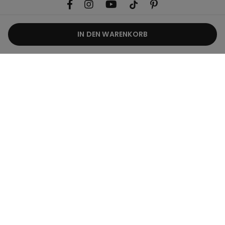
IN DEN WARENKORB
Nützliche Informationen
Produktguide
Corporate
Rechtliche Hinweise
Switzerland / CHF
Deutsch
© Calzedonia Switzerland AG, Wiesenstrasse 5, CH-8952 Schlieren, CHE-
287.459.583