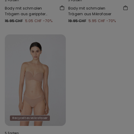
2 Farben
3 Farben
Body mit schmalen
Body mit schmalen
Trägern aus gerippter
Trägern aus Mikrofaser
Baumwolle
16.95 CHF
5.05 CHF
-70%
19.95 CHF
5.95 CHF
-70%
Recyceltes Mikrofaser
5 Farben