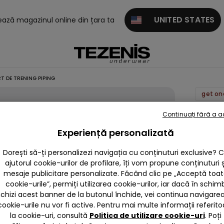
UNITED STATES
tează magazinul online din țara ta
T DE TRENING PIPING
Șort de
Continuați fără a 
trening
Experiență personalizată
Piping
Dorești să-ți personalizezi navigația cu conținuturi exclusive? 
59,90 
ajutorul cookie-urilor de profilare, îți vom propune conținuturi ș
mesaje publicitare personalizate. Făcând clic pe „Acceptă toa
cookie-urile”, permiți utilizarea cookie-urilor, iar dacă în schim
Culoare 
nchizi acest banner de la butonul închide, vei continua navigarea,
cookie-urile nu vor fi active. Pentru mai multe informații referito
la cookie-uri, consultă
Politica de utilizare cookie-uri
. Poți