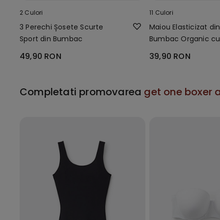
2 Culori
11 Culori
3 Perechi Șosete Scurte
Maiou Elasticizat di
Sport din Bumbac
Bumbac Organic c
Decolteu Rotund
49,90 RON
39,90 RON
Completati promovarea
get one boxer a