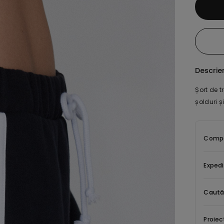
Descrie
Șort de t
șolduri ș
Compoz
Expedi
Caută
Proiec