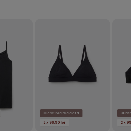
Microfibră reciclată
Bumb
2 x 99.90 lei
2 x 99