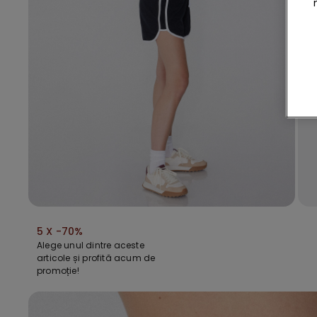
5 X -70%
Alege unul dintre aceste
articole și profită acum de
promoție!