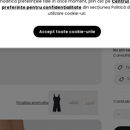
modifica preferințele tale în orice moment, prin clic pe
Centrul
preferințe pentru confidențialitate
din secțiunea Politică 
utilizare cookie-uri.
size:
Al
Accept toate cookie-urile
Modelul 
Nu știi c
Consultă 
Ta
T
Cantitate
Finaliza promoția