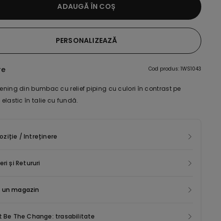
ADAUGĂ ÎN COȘ
PERSONALIZEAZĂ
re
Cod produs: 1WS1043
rening din bumbac cu relief piping cu culori în contrast pe
i elastic în talie cu fundă.
iție / Intreținere
eri și Retururi
 un magazin
t Be The Change: trasabilitate