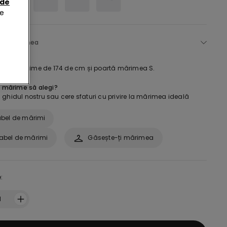
 de
de
ege mărimea
are o înălțime de 174 de cm și poartă mărimea S.
e mărime să alegi?
ghidul nostru sau cere sfaturi cu privire la mărimea ideală
bel de mărimi
abel de mărimi
Găsește-ți mărimea
:
1