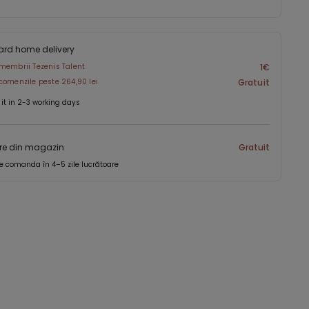
ard home delivery
membrii Tezenis Talent
1€
comenzile peste 264,90 lei
Gratuit
 it in 2-3 working days
re din magazin
Gratuit
e comanda în 4–5 zile lucrătoare