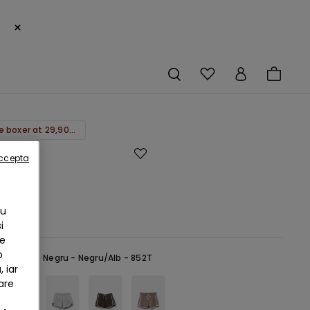
×
get one boxer at 29,90 lei
accepta
Cu
RON
i
te
b
selectată:
Negru -
Negru/Alb - 852T
 iar
are