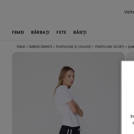
Vizi
FEMEI
BĂRBAȚI
FETE
BĂIEȚI
FEMEI
>
ÎMBRĂCĂMINTE
>
PANTALONI ȘI COLANȚI
>
PANTALONI SCURȚI
>
ȘOR
î