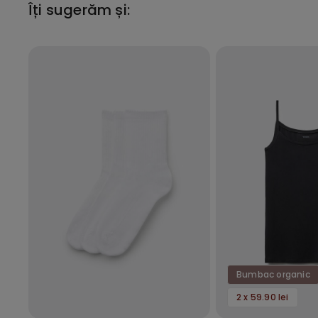
Îți sugerăm și:
Bumbac organic
2 x 59.90 lei