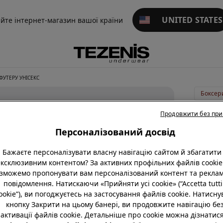
UNITED STATES
айте інтернет-магазин вашої країни
ФУТЕРУ УНІСЕКС
Довгі
Продовжити без пр
Дитячі
Персоналізований досвід
Штани
Бажаєте персоналізувати власну навігацію сайтом й збагатити 
з
ексклюзивним контентом? За активних профільних файлів cookie
Футеру
зможемо пропонувати вам персоналізований контент та реклам
Унісекс
повідомлення. Натискаючи «Прийняти усі cookie» (“Accetta tutti 
ookie”), ви погоджуєтесь на застосування файлів cookie. Натисн
539,00 
кнопку Закрити на цьому банері, ви продовжите навігацію бе
активації файлів cookie. Детальніше про cookie можна дізнатися