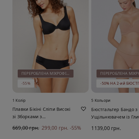
ПЕРЕРОБЛЕНА МІКРОФІБРА
-55%
1 Колір
5 Кольори
Плавки Бікіні Сліпи Високі
Бюстгальтер Бандо з
зі Зборками з
Ущільнювачем із Гл
Переробленої Мікрофібри
Вирізом із Переробле
669,00 грн.
299,00 грн.
-55%
1139,00 грн.
Мікрофібри