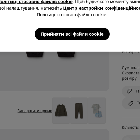
олітиці стосовно файлів cookie
. Щоб будь-якого моменту змін
Колір:
Чо
вої налаштування, натисніть
Центр настройки конфіденційнос
Політиці стосовно файлів cookie.
Прийняти всі файли сookie
Розмір:
О
Сумніває
Скориста
розміру
Та
Т
Завершити промо
Кількість: