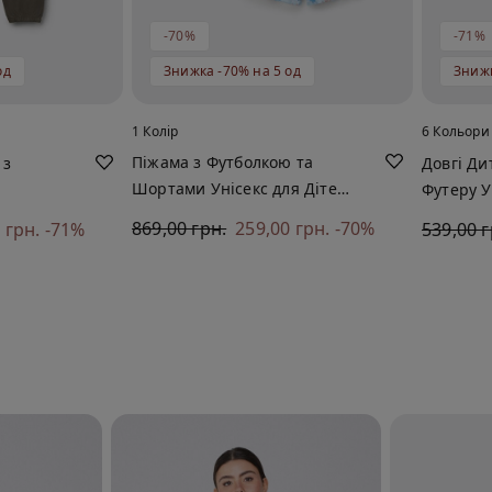
-70%
-71%
од
Знижка -70% на 5 од
Знижк
1 Колір
6 Кольори
Піжама з Футболкою та
 з
Довгі Ди
Шортами Унісекс для Дітей
Футеру У
із Бавовни Best Mom
869,00 грн.
259,00 грн.
-70%
 грн.
-71%
539,00 г