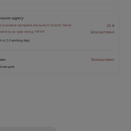
машню адресу
я учасників програми лояльності Tezenis Talent
65 ₴
овлень на суму понад 1999 ₴
Безкоштовно
it in 2-3 working days
зин
Безкоштовно
бочих днів