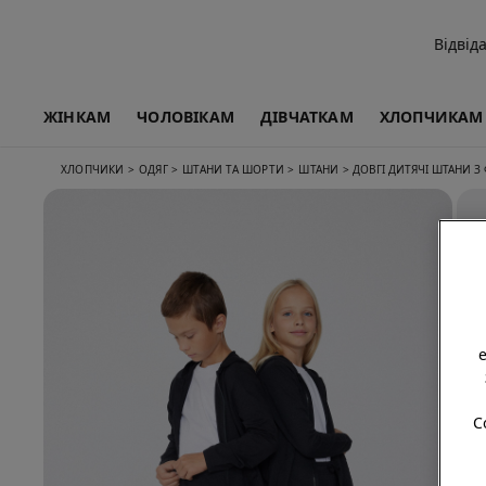
Відвід
ЖІНКАМ
ЧОЛОВІКАМ
ДІВЧАТКАМ
ХЛОПЧИКАМ
XЛОПЧИКИ
>
ОДЯГ
>
ШТАНИ ТА ШОРТИ
>
ШТАНИ
>
ДОВГІ ДИТЯЧІ ШТАНИ З 
C