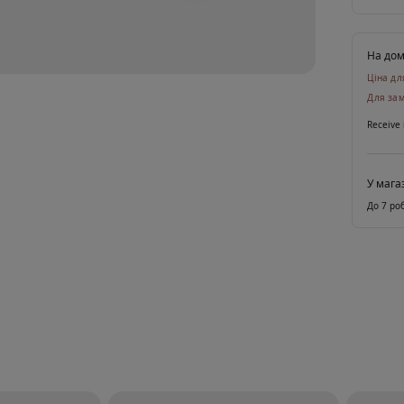
На до
Ціна дл
Для зам
Receive 
У мага
До 7 ро