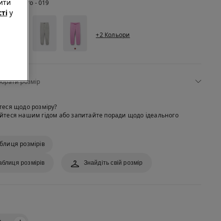
ити
рний -
Nero - 019
ті
у
+2 Кольори
брати розмір
теся щодо розміру?
йтеся нашим гідом або запитайте поради щодо ідеального
блиця розмірів
аблиця розмірів
Знайдіть свій розмір