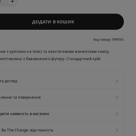
1
ДОДАТИ В КОШИК
Код товару: 5WP565
ани з куліскою на поясі та еластичними манжетами знизу.
иготовлена з бавовняного футеру. Стандартний крій.
та догляд
влення та повернення
рити наявність в магазині
 Be The Change: відстежність