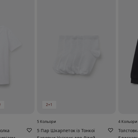
₴
2+1
5 Кольори
4 Кольори
олка
5 Пар Шкарпеток із Тонкої
Толстов
Вирізом
Бавовни Унісекс для Дітей
Блискавц