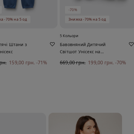
-70%
а -70% на 5 од
Знижка -70% на 5 од
5 Кольори
тячі Штани з
Бавовняний Дитячий
нісекс
Світшот Унісекс на
Блискавці з Капюшоном
рн.
159,00 грн.
-71%
669,00 грн.
199,00 грн.
-70%