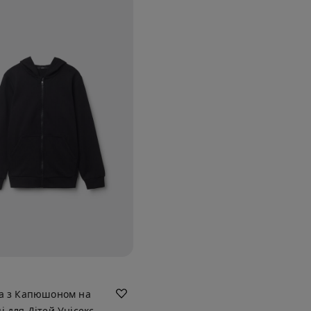
ка з Капюшоном на
і для Дітей Унісекс