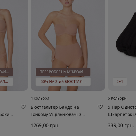
ПЕРЕРОБЛЕНА МІКРОФІБРА
ПЕРЕРОБЛЕНА МІКРОФІБРА
-50% НА 2-ий БЮСТГАЛЬТЕР
-50% НА 2-ий БЮСТГАЛЬТЕР
2+1
4 Кольори
6 Кольори
Бюстгальтер Бандо на
5 Пар Однот
ибоким
Тонкому Ущільнювачі з
Шкарпеток і
ної
Переробленої Мікрофібри
Унісекс
1269,00 грн.
339,00 грн.
Full Coverage