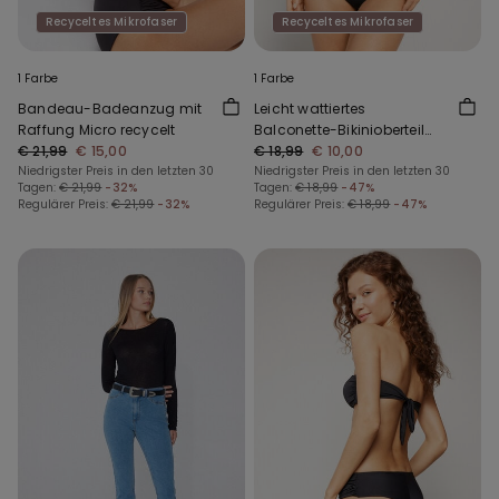
Recyceltes Mikrofaser
Recyceltes Mikrofaser
1 Farbe
1 Farbe
Bandeau-Badeanzug mit
Leicht wattiertes
Raffung Micro recycelt
Balconette-Bikinioberteil
€ 21,99
€ 15,00
mit Raffung aus recycelter
€ 18,99
€ 10,00
Niedrigster Preis in den letzten 30
Mikrofaser
Niedrigster Preis in den letzten 30
Tagen:
€ 21,99
-32%
Tagen:
€ 18,99
-47%
Regulärer Preis:
€ 21,99
-32%
Regulärer Preis:
€ 18,99
-47%