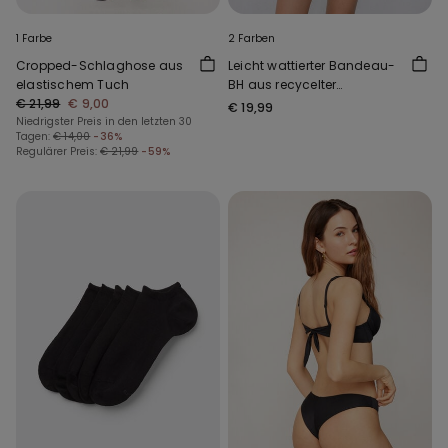
1 Farbe
2 Farben
Cropped-Schlaghose aus
Leicht wattierter Bandeau-
elastischem Tuch
BH aus recycelter
€ 21,99
€ 9,00
Mikrofaser Full Coverage
€ 19,99
Niedrigster Preis in den letzten 30
Tagen:
€ 14,00
-36%
Regulärer Preis:
€ 21,99
-59%