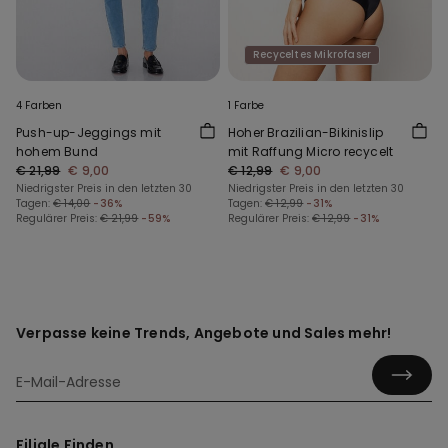
Recyceltes Mikrofaser
4 Farben
1 Farbe
Push-up-Jeggings mit
Hoher Brazilian-Bikinislip
hohem Bund
mit Raffung Micro recycelt
€ 21,99
€ 9,00
€ 12,99
€ 9,00
Niedrigster Preis in den letzten 30
Niedrigster Preis in den letzten 30
Tagen:
€ 14,00
-36%
Tagen:
€ 12,99
-31%
Regulärer Preis:
€ 21,99
-59%
Regulärer Preis:
€ 12,99
-31%
Verpasse keine Trends, Angebote und Sales mehr!
Filiale Finden