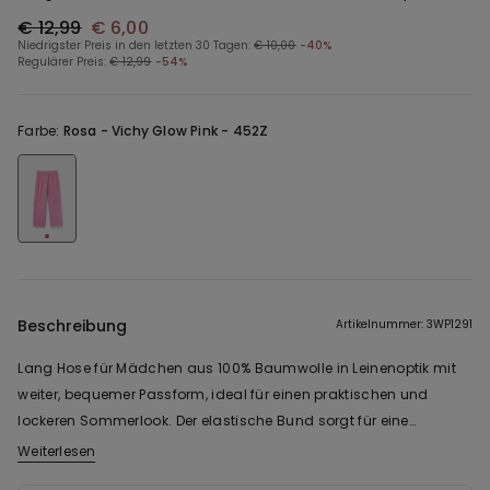
€ 12,99
€ 6,00
Niedrigster Preis in den letzten 30 Tagen:
€ 10,00
-40%
Regulärer Preis:
€ 12,99
-54%
Farbe:
Rosa -
Vichy Glow Pink - 452Z
Beschreibung
Artikelnummer: 3WP1291
Lang Hose für Mädchen aus 100% Baumwolle in Leinenoptik mit
weiter, bequemer Passform, ideal für einen praktischen und
lockeren Sommerlook. Der elastische Bund sorgt für eine
bequeme und individuelle Passform, während das gerade Bein
Weiterlesen
Bewegungsfreiheit garantiert. Der leichte Stoff begleitet