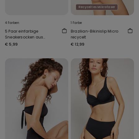
Recyceltes Mikrofaser
4 Farben
1 Farbe
5 Paar einfarbige
Brazilian-Bikinislip Micro
Sneakersocken aus
recycelt
Baumwolle Unisex
€ 5,99
€ 12,99