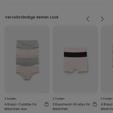
Vervollständige deinen Look
3 Farben
2 Farben
3 Farben
4 Basic-Culottes für
3 Baumwoll-Shortys für
4 Basic
Mädchen aus
Mädchen
Mädch