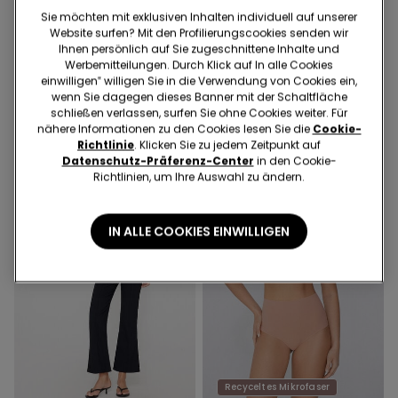
1 Farbe
5 Farben
Sie möchten mit exklusiven Inhalten individuell auf unserer
Hoher Bikinislip mit Raffung
Gepolsterter Bandeau-BH
Website surfen? Mit den Profilierungscookies senden wir
Micro recycelt
aus recycelter Mikrofaser
Ihnen persönlich auf Sie zugeschnittene Inhalte und
€ 12,99
€ 9,00
mit Ausschnitt
€ 18,99
Werbemitteilungen. Durch Klick auf In alle Cookies
Niedrigster Preis in den letzten 30
einwilligen‟ willigen Sie in die Verwendung von Cookies ein,
Tagen:
€ 12,99
-31%
wenn Sie dagegen dieses Banner mit der Schaltfläche
Regulärer Preis:
€ 12,99
-31%
schließen verlassen, surfen Sie ohne Cookies weiter. Für
nähere Informationen zu den Cookies lesen Sie die
Cookie-
Richtlinie
. Klicken Sie zu jedem Zeitpunkt auf
Datenschutz-Präferenz-Center
in den Cookie-
Richtlinien, um Ihre Auswahl zu ändern.
IN ALLE COOKIES EINWILLIGEN
Recyceltes Mikrofaser