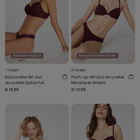
Recycelte Spitze
Recyceltes Mikrofaser
7 Farben
8 Farben
Balconette-BH aus
Push-up-BH aus recycelter
recycelter Spitze Full
Mikrofaser Athens
Coverage Prague
€ 18,99
€ 14,99