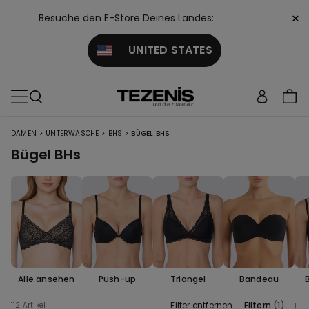
×
Besuche den E-Store Deines Landes:
UNITED STATES
>
>
>
DAMEN
UNTERWÄSCHE
BHS
BÜGEL BHS
Bügel BHs
Alle ansehen
Push-up
Triangel
Bandeau
Filter entfernen
Filtern
(1)
112 Artikel