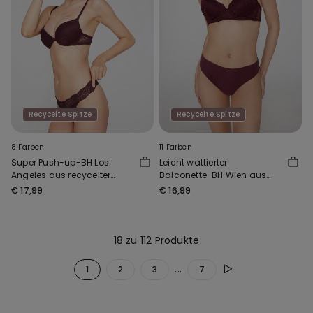
Recycelte Spitze
Recycelte Spitze
8 Farben
11 Farben
Super Push-up-BH Los
Leicht wattierter
Angeles aus recycelter
Balconette-BH Wien aus
Spitze
recycelter Spitze
€ 17,99
€ 16,99
18 zu 112 Produkte
...
1
2
3
7