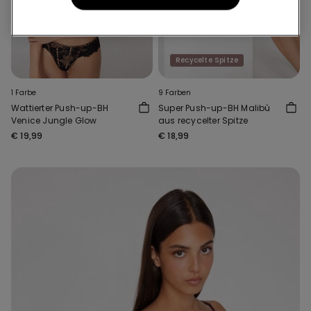
Recycelte Spitze
1 Farbe
9 Farben
Wattierter Push-up-BH
Super Push-up-BH Malibù
Venice Jungle Glow
aus recycelter Spitze
€ 19,99
€ 18,99