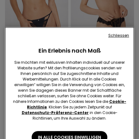
Schliessen
1 Farbe
1 Farbe
Ein Erlebnis nach Maß
Push-up-BH Midnight
Balconette-BH Paris Jungle
Secret
Glow
Sie möchten mit exklusiven Inhalten individuell auf unserer
€ 19,99
€ 19,99
Website surfen? Mit den Profilierungscookies senden wir
Ihnen persönlich auf Sie zugeschnittene Inhalte und
Werbemitteilungen. Durch Klick auf In alle Cookies
einwilligen‟ willigen Sie in die Verwendung von Cookies ein,
wenn Sie dagegen dieses Banner mit der Schaltfläche
schließen verlassen, surfen Sie ohne Cookies weiter. Für
nähere Informationen zu den Cookies lesen Sie die
Cookie-
Richtlinie
. Klicken Sie zu jedem Zeitpunkt auf
Datenschutz-Präferenz-Center
in den Cookie-
Richtlinien, um Ihre Auswahl zu ändern.
IN ALLE COOKIES EINWILLIGEN