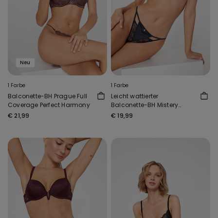
Neu
1 Farbe
1 Farbe
Balconette-BH Prague Full
Leicht wattierter
Coverage Perfect Harmony
Balconette-BH Mistery
Essence
€ 21,99
€ 19,99