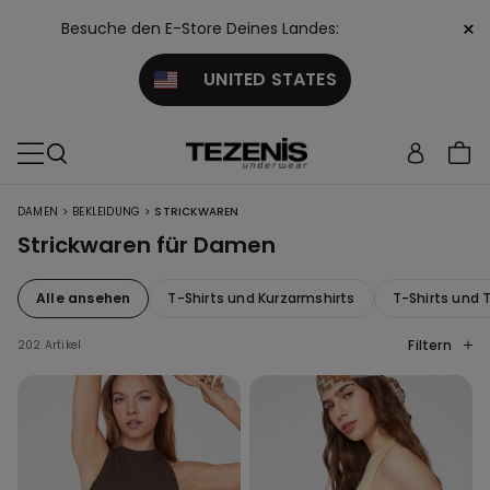
×
Besuche den E-Store Deines Landes:
UNITED STATES
>
>
DAMEN
BEKLEIDUNG
STRICKWAREN
Strickwaren für Damen
Alle ansehen
T-Shirts und Kurzarmshirts
T-Shirts und 
Filtern
202 Artikel