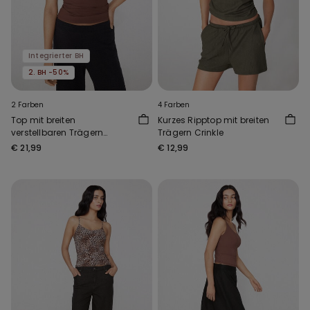
Integrierter BH
2. BH -50%
2 Farben
4 Farben
Top mit breiten
Kurzes Ripptop mit breiten
verstellbaren Trägern
Trägern Crinkle
Natural Lifting 2-in-1
€ 21,99
€ 12,99