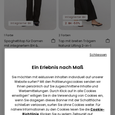
Integrierter BH
Integrierter BH
2. BH -50%
1 Farbe
2 Farben
Spaghettitop für Damen
Top mit breiten Trägern
mit integriertem BH &
Natural Lifting 2-in-1
Leoparden Print 2-in-1
€ 21,99
€ 9,00
€ 21,99
Schliessen
Niedrigster Preis in den letzten 30
Tagen:
€ 14,00
-36%
Regulärer Preis:
€ 21,99
-59%
Ein Erlebnis nach Maß
Sie möchten mit exklusiven Inhalten individuell auf unserer
Website surfen? Mit den Profilierungscookies senden wir
Ihnen persönlich auf Sie zugeschnittene Inhalte und
Werbemitteilungen. Durch Klick auf In alle Cookies
einwilligen‟ willigen Sie in die Verwendung von Cookies ein,
wenn Sie dagegen dieses Banner mit der Schaltfläche
schließen verlassen, surfen Sie ohne Cookies weiter. Für
nähere Informationen zu den Cookies lesen Sie die
Cookie-
Richtlinie
. Klicken Sie zu jedem Zeitpunkt auf