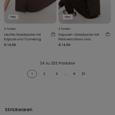
Neu
Neu
6 Farben
2 Farben
Leichte Sweatjacke mit
Kapuzen-Sweatjacke mit
Kapuze und Tunnelzug
Reißverschluss und
Tunnelzug
€ 14,99
€ 14,99
24 zu 202 Produkte
...
1
2
3
9
Strickwaren