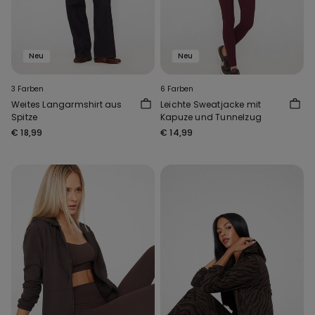
Neu
Neu
3 Farben
6 Farben
Weites Langarmshirt aus
Leichte Sweatjacke mit
Spitze
Kapuze und Tunnelzug
€ 18,99
€ 14,99