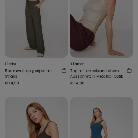
1 Farbe
4 Farben
Baumwolltop gerippt mit
Top mit amerikanischem
Strass
Ausschnitt in Metallic-Optik
€ 14,99
€ 14,99