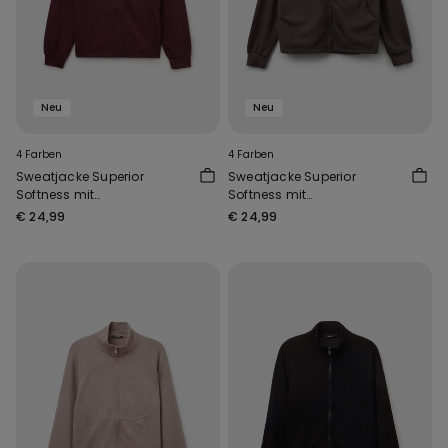
Neu
Neu
4 Farben
4 Farben
Sweatjacke Superior
Sweatjacke Superior
Softness mit
Softness mit
Reißverschluss und
Reißverschluss und
€ 24,99
€ 24,99
Rippung
Rippung