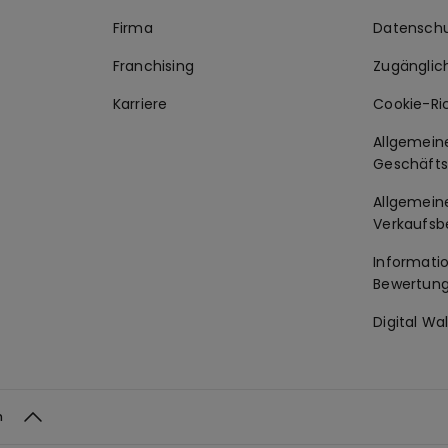
Firma
Datenschu
Franchising
Zugänglic
Karriere
Cookie-Ric
Allgemein
Geschäft
Allgemein
Verkaufsb
Informati
Bewertun
Digital Wa
h