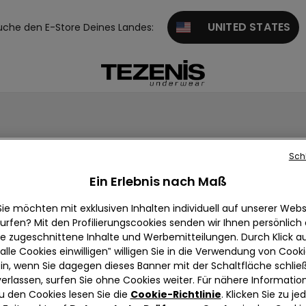
UNITED STATES
uche den E-Store Deines Landes:
Sch
nd bezahle nur 9,99€.
Ein Erlebnis nach Maß
Sie möchten mit exklusiven Inhalten individuell auf unserer Webs
urfen? Mit den Profilierungscookies senden wir Ihnen persönlich
ie zugeschnittene Inhalte und Werbemitteilungen. Durch Klick au
alle Cookies einwilligen‟ willigen Sie in die Verwendung von Cook
in, wenn Sie dagegen dieses Banner mit der Schaltfläche schli
verlassen, surfen Sie ohne Cookies weiter. Für nähere Informatio
weatshirts
Pullover und Cardigans
u den Cookies lesen Sie die
Cookie-Richtlinie
. Klicken Sie zu j