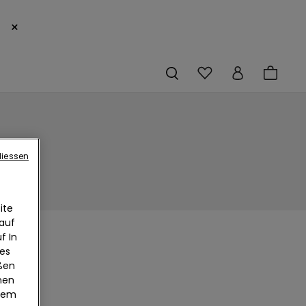
×
liessen
ite
 auf
f In
ies
eßen
nen
edem