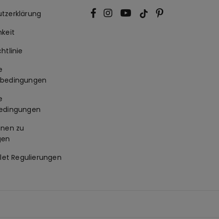
tzerklärung
hkeit
htlinie
e
sbedingungen
e
edingungen
onen zu
gen
llet Regulierungen