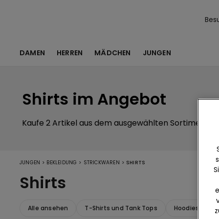
Bes
DAMEN
HERREN
MÄDCHEN
JUNGEN
Shirts im Angebot
Kaufe 2 Artikel aus dem ausgewählten Sortiment, u
s
>
>
>
JUNGEN
BEKLEIDUNG
STRICKWAREN
SHIRTS
S
Shirts
e
Alle ansehen
T-Shirts und Tank Tops
Hoodies und S
z