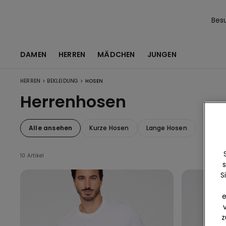
Bes
DAMEN
HERREN
MÄDCHEN
JUNGEN
>
>
HERREN
BEKLEIDUNG
HOSEN
Herrenhosen
Alle ansehen
Kurze Hosen
Lange Hosen
10 Artikel
s
S
e
z