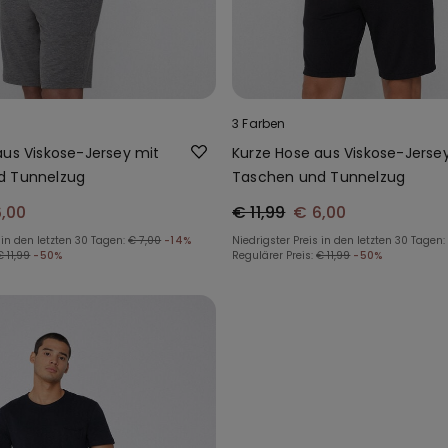
3 Farben
aus Viskose-Jersey mit
Kurze Hose aus Viskose-Jerse
d Tunnelzug
Taschen und Tunnelzug
6,00
€ 11,99
€ 6,00
 in den letzten 30 Tagen:
€ 7,00
-14%
Niedrigster Preis in den letzten 30 Tagen:
€ 11,99
-50%
Regulärer Preis:
€ 11,99
-50%