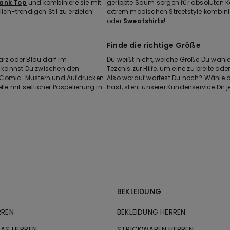
Tank Top
und kombiniere sie mit
gerippte Saum sorgen für absoluten K
h-trendigen Stil zu erzielen!
extrem modischen Streetstyle kombin
oder
Sweatshirts
!
Finde die richtige Größe
arz oder Blau darf im
Du weißt nicht, welche Größe Du wähl
ts kannst Du zwischen den
Tezenis zur Hilfe, um eine zu breite 
n Comic-Mustern und Aufdrucken
Also worauf wartest Du noch? Wähle di
le mit seitlicher Paspelierung in
hast, steht unserer Kundenservice Dir j
BEKLEIDUNG
RREN
BEKLEIDUNG HERREN
AS HERREN
STRICKWAREN HERREN