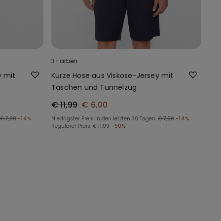
3 Farben
y mit
Kurze Hose aus Viskose-Jersey mit
Taschen und Tunnelzug
€ 11,99
€ 6,00
€ 7,00
-14%
Niedrigster Preis in den letzten 30 Tagen:
€ 7,00
-14%
Regulärer Preis:
€ 11,99
-50%