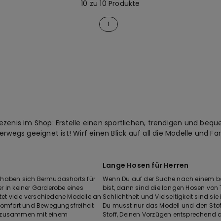
10 zu 10 Produkte
1
zenis im Shop: Erstelle einen sportlichen, trendigen und beque
rwegs geeignet ist! Wirf einen Blick auf all die Modelle und Fa
Lange Hosen für Herren
 haben sich Bermudashorts für
Wenn Du auf der Suche nach einem be
er in keiner Garderobe eines
bist, dann sind die langen Hosen von 
tet viele verschiedene Modelle an
Schlichtheit und Vielseitigkeit sind si
 Komfort und Bewegungsfreiheit
Du musst nur das Modell und den Stof
ts zusammen mit einem
Stoff, Deinen Vorzügen entsprechend a