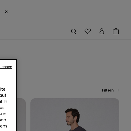
×
liessen
ite
Filtern
 auf
f In
ies
eßen
nen
edem