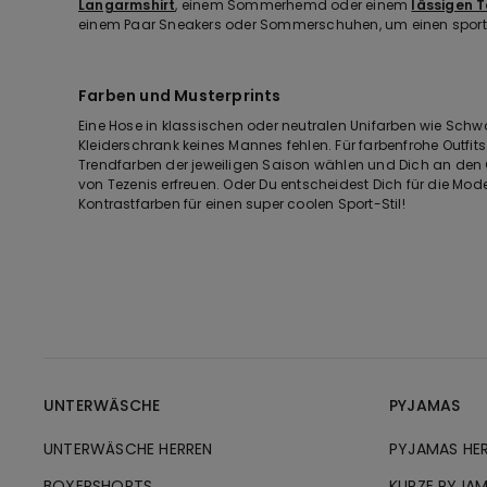
Langarmshirt
, einem Sommerhemd oder einem
lässigen 
einem Paar Sneakers oder Sommerschuhen, um einen sportlic
Farben und Musterprints
Eine Hose in klassischen oder neutralen Unifarben wie Schw
Kleiderschrank keines Mannes fehlen. Für farbenfrohe Outfi
Trendfarben der jeweiligen Saison wählen und Dich an de
von Tezenis erfreuen. Oder Du entscheidest Dich für die Model
Kontrastfarben für einen super coolen Sport-Stil!
UNTERWÄSCHE
PYJAMAS
UNTERWÄSCHE HERREN
PYJAMAS HE
BOXERSHORTS
KURZE PYJAM