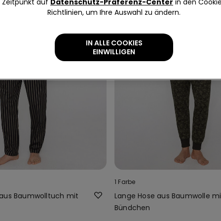
Zeitpunkt auf
Datenschutz-Präferenz-Center
in den Cooki
Richtlinien, um Ihre Auswahl zu ändern.
IN ALLE COOKIES
EINWILLIGEN
1 Farbe
aus Baumwolltuch mit
Lange Hose aus Baumwolle mi
Bündchen