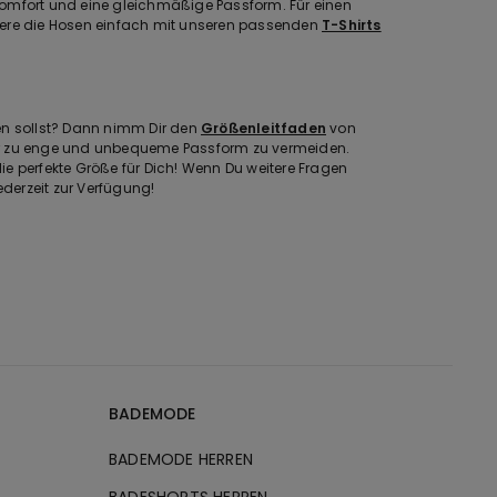
omfort und eine gleichmäßige Passform. Für einen
iere die Hosen einfach mit unseren passenden
T-Shirts
en sollst? Dann nimm Dir den
Größenleitfaden
von
oder zu enge und unbequeme Passform zu vermeiden.
e perfekte Größe für Dich! Wenn Du weitere Fragen
ederzeit zur Verfügung!
BADEMODE
BADEMODE HERREN
BADESHORTS HERREN