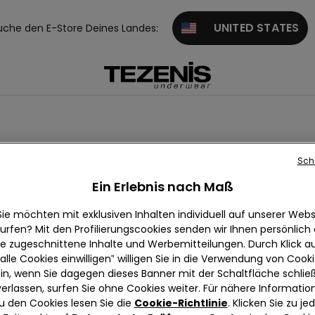
UNITED STATES
uche den E-Store Deines Landes:
Sch
Ein Erlebnis nach Maß
Sie möchten mit exklusiven Inhalten individuell auf unserer Webs
urfen? Mit den Profilierungscookies senden wir Ihnen persönlich
ie zugeschnittene Inhalte und Werbemitteilungen. Durch Klick au
alle Cookies einwilligen‟ willigen Sie in die Verwendung von Cook
in, wenn Sie dagegen dieses Banner mit der Schaltfläche schli
verlassen, surfen Sie ohne Cookies weiter. Für nähere Informatio
u den Cookies lesen Sie die
Cookie-Richtlinie
. Klicken Sie zu j