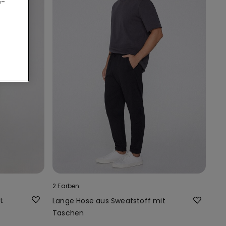
e-
2 Farben
t
Lange Hose aus Sweatstoff mit
Taschen