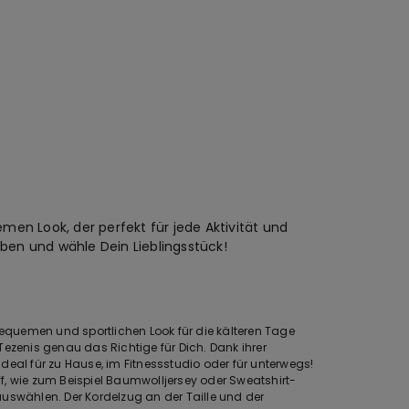
men Look, der perfekt für jede Aktivität und
rben und wähle Dein Lieblingsstück!
quemen und sportlichen Look für die kälteren Tage
Tezenis genau das Richtige für Dich. Dank ihrer
e ideal für zu Hause, im Fitnessstudio oder für unterwegs!
f, wie zum Beispiel Baumwolljersey oder Sweatshirt-
uswählen. Der Kordelzug an der Taille und der