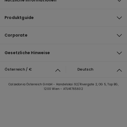
Nützliche Informationen
Produktguide
Corporate
Gesetzliche Hinweise
Österreich / €
Deutsch
Calzedonia Österreich GmbH - Handelskai 92/Rivergate 2, OG 5, Top BG,
1200 Wien - ATU41765602