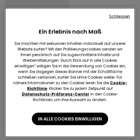
Schliessen
Ein Erlebnis nach Maß
Sie möchten mit exklusiven Inhalten individuell auf unserer
Website surfen? Mit den Profilierungscookies senden wir
Ihnen persönlich auf Sie zugeschnittene Inhalte und
3x 12,99 €
Werbemitteilungen. Durch Klick auf In alle Cookies
einwilligen‟ willigen Sie in die Verwendung von Cookies ein,
wenn Sie dagegen dieses Banner mit der Schaltfläche
4 Farben
schließen verlassen, surfen Sie ohne Cookies weiter. Für
Top mit schmalen Trägern
nähere Informationen zu den Cookies lesen Sie die
Cookie-
für Mädchen
Richtlinie
. Klicken Sie zu jedem Zeitpunkt auf
€ 4,99
Datenschutz-Präferenz-Center
in den Cookie-
Richtlinien, um Ihre Auswahl zu ändern.
5 zu 5 Produkte
IN ALLE COOKIES EINWILLIGEN
1