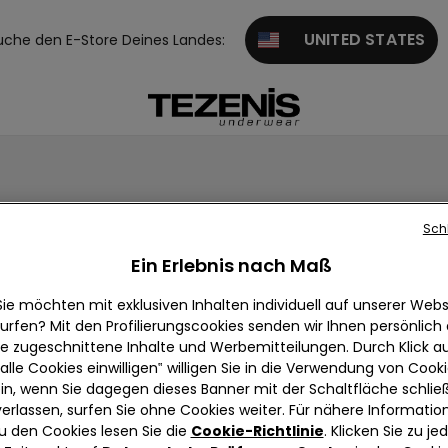
UNITED STATES
uche den E-Store Deines Landes:
Sch
d bezahle nur 12,99€.
Ein Erlebnis nach Maß
Sie möchten mit exklusiven Inhalten individuell auf unserer Webs
urfen? Mit den Profilierungscookies senden wir Ihnen persönlich
ie zugeschnittene Inhalte und Werbemitteilungen. Durch Klick au
alle Cookies einwilligen‟ willigen Sie in die Verwendung von Cook
in, wenn Sie dagegen dieses Banner mit der Schaltfläche schli
verlassen, surfen Sie ohne Cookies weiter. Für nähere Informatio
nd Tops mit BH
Tanktops
Crop Tops und Tops
Shirts und
u den Cookies lesen Sie die
Cookie-Richtlinie
. Klicken Sie zu j