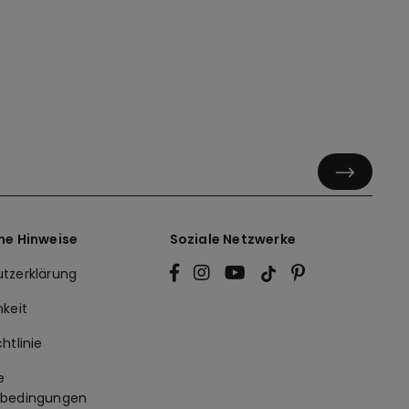
he Hinweise
Soziale Netzwerke
tzerklärung
hkeit
htlinie
e
sbedingungen