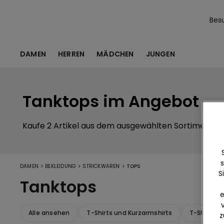
Bes
DAMEN
HERREN
MÄDCHEN
JUNGEN
Tanktops im Angebot
Kaufe 2 Artikel aus dem ausgewählten Sortiment, un
s
>
>
>
DAMEN
BEKLEIDUNG
STRICKWAREN
TOPS
S
Tanktops
e
Alle ansehen
T-Shirts und Kurzarmshirts
T-Shirts u
z