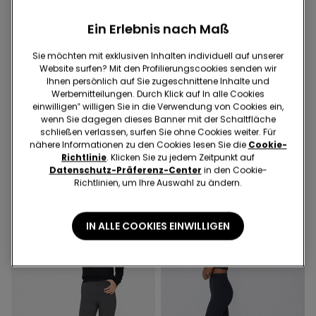
Ein Erlebnis nach Maß
Sie möchten mit exklusiven Inhalten individuell auf unserer
Website surfen? Mit den Profilierungscookies senden wir
Bio-Baumwolle
Ihnen persönlich auf Sie zugeschnittene Inhalte und
Werbemitteilungen. Durch Klick auf In alle Cookies
einwilligen‟ willigen Sie in die Verwendung von Cookies ein,
1 Farbe
3 Farben
wenn Sie dagegen dieses Banner mit der Schaltfläche
Leggings aus Bio-
Basic-Leggings mit
schließen verlassen, surfen Sie ohne Cookies weiter. Für
Baumwolle
Baumwolle
nähere Informationen zu den Cookies lesen Sie die
Cookie-
€ 12,99
€ 12,99
Richtlinie
. Klicken Sie zu jedem Zeitpunkt auf
Datenschutz-Präferenz-Center
in den Cookie-
Richtlinien, um Ihre Auswahl zu ändern.
IN ALLE COOKIES EINWILLIGEN