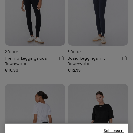
2 Farben
3 Farben
Thermo-Leggings aus
Basic-Leggings mit
Baumwolle
Baumwolle
€ 16,99
€ 12,99
Schliessen