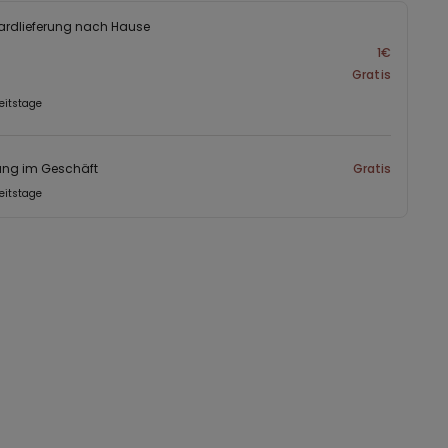
ardlieferung nach Hause
1€
Gratis
eitstage
ung im Geschäft
Gratis
eitstage