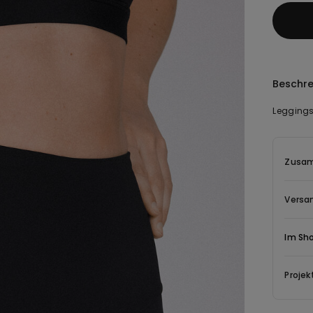
Beschr
Leggings
Zusam
Versa
Im Sh
Projek