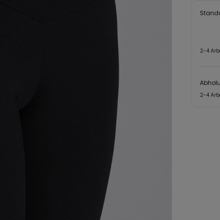
Stand
2-4 Arb
Abhol
2-4 Arb