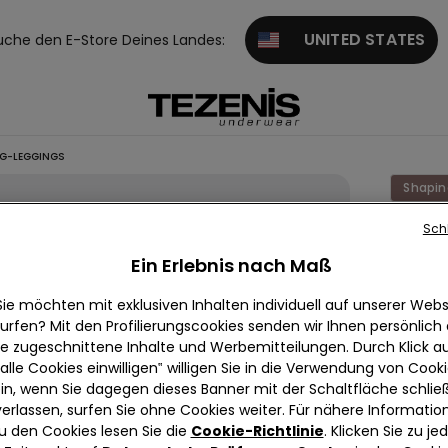
UNITED STATES
uche den E-Store Deines Landes:
NG-LEGGINGS
Shapin
Sch
Weite
Shapin
Ein Erlebnis nach Maß
Leggin
Sie möchten mit exklusiven Inhalten individuell auf unserer Webs
€ 24,9
urfen? Mit den Profilierungscookies senden wir Ihnen persönlich
ie zugeschnittene Inhalte und Werbemitteilungen. Durch Klick au
alle Cookies einwilligen‟ willigen Sie in die Verwendung von Cook
in, wenn Sie dagegen dieses Banner mit der Schaltfläche schli
Farbe:
Sc
verlassen, surfen Sie ohne Cookies weiter. Für nähere Informatio
u den Cookies lesen Sie die
Cookie-Richtlinie
. Klicken Sie zu j