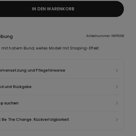
IN DEN WARENKORB
eibung
Artikelnummer: 1WP1011B
 mit hohem Bund, weites Modell mit Shaping-Effekt.
mensetzung und Pflegehinweise
nd und Rückgabe
op suchen
t Be The Change: Rückverfolgbarkeit