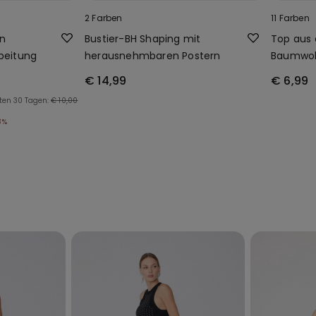
2 Farben
11 Farben
in
Bustier-BH Shaping mit
Top aus 
beitung
herausnehmbaren Postern
Baumwol
Ausschni
€ 14,99
€ 6,99
zten 30 Tagen:
€ 10,00
3%