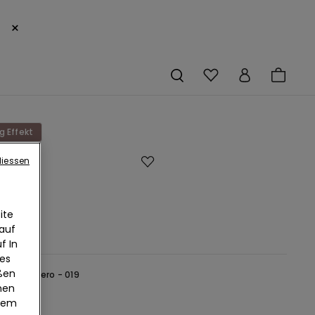
×
g Effekt
liessen
g-
gs
ite
9
 auf
f In
ies
eßen
hwarz -
Nero - 019
nen
edem