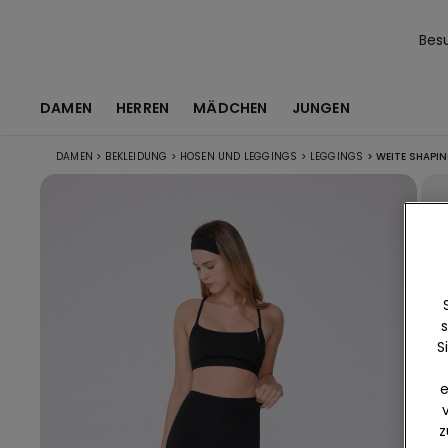
Bes
DAMEN
HERREN
MÄDCHEN
JUNGEN
DAMEN
>
BEKLEIDUNG
>
HOSEN UND LEGGINGS
>
LEGGINGS
>
WEITE SHAPI
s
S
e
z