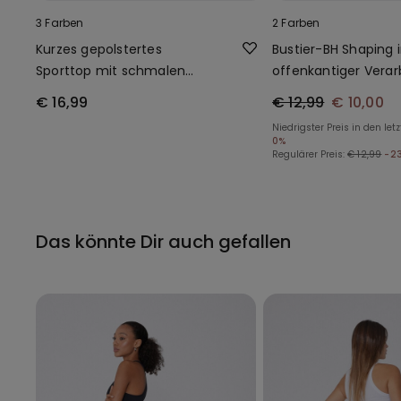
3 Farben
2 Farben
Kurzes gepolstertes
Bustier-BH Shaping 
Sporttop mit schmalen
offenkantiger Verar
Trägern
€ 16,99
€ 12,99
€ 10,00
Niedrigster Preis in den let
0%
Regulärer Preis:
€ 12,99
-2
Das könnte Dir auch gefallen