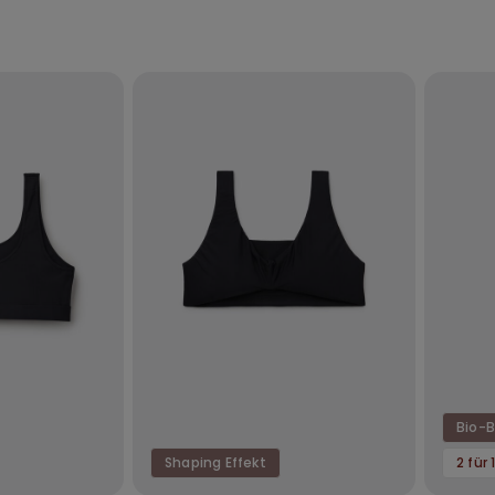
Bio-
Shaping Effekt
2 für 