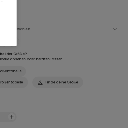
e-
Größe auswählen
M
L
 bei der Größe?
belle ansehen oder beraten lassen
ößentabelle
rößentabelle
Finde deine Größe
1