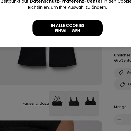
Zeitpunkt auf
Datenschutz-Präferenz-Center
in den Cooki
Richtlinien, um Ihre Auswahl zu ändern.
IN ALLE COOKIES
Größe:
EINWILLIGEN
S
Unsicher
Größenta
Gr
G
Passend dazu
Menge: