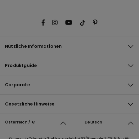
Nützliche Informationen
Produktguide
Corporate
Gesetzliche Hinweise
Österreich / €
Deutsch
Calzedonia Österreich GmbH - Handelskai 92/Rivergate 2, OG 5, Top BG,