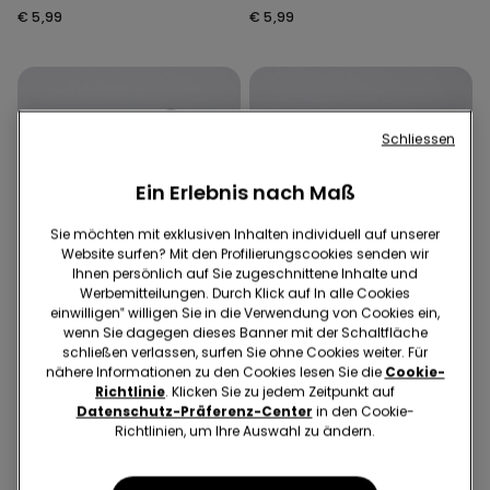
Unisex
Unisex
€ 5,99
€ 5,99
Schliessen
Ein Erlebnis nach Maß
Sie möchten mit exklusiven Inhalten individuell auf unserer
Website surfen? Mit den Profilierungscookies senden wir
Ihnen persönlich auf Sie zugeschnittene Inhalte und
Werbemitteilungen. Durch Klick auf In alle Cookies
einwilligen‟ willigen Sie in die Verwendung von Cookies ein,
wenn Sie dagegen dieses Banner mit der Schaltfläche
schließen verlassen, surfen Sie ohne Cookies weiter. Für
nähere Informationen zu den Cookies lesen Sie die
Cookie-
Promo 2x9,99€
Promo 2x9,99€
Richtlinie
. Klicken Sie zu jedem Zeitpunkt auf
Datenschutz-Präferenz-Center
in den Cookie-
6 Farben
6 Farben
Richtlinien, um Ihre Auswahl zu ändern.
Langärmeliges Basic-Shirt
Langärmeliges Basic-Shirt
aus Baumwolle für Kinder
aus Baumwolle für Kinder
Unisex
Unisex