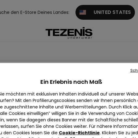
UNITED STATES
uche den E-Store Deines Landes:
Sch
hermosocken & Thermostrumpfhosen
Ein Erlebnis nach Maß
Sie möchten mit exklusiven Inhalten individuell auf unserer Webs
urfen? Mit den Profilierungscookies senden wir Ihnen persönlich
ie zugeschnittene Inhalte und Werbemitteilungen. Durch Klick au
alle Cookies einwilligen‟ willigen Sie in die Verwendung von Cook
in, wenn Sie dagegen dieses Banner mit der Schaltfläche schli
verlassen, surfen Sie ohne Cookies weiter. Für nähere Informatio
u den Cookies lesen Sie die
Cookie-Richtlinie
. Klicken Sie zu j