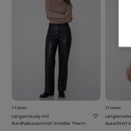
2 Farben
2 Farben
Langarmbody mit
Langarmober
Rundhalsausschnitt Invisible Therm
Ausschnitt I