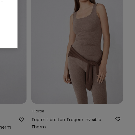
e-
1 Farbe
Top mit breiten Trägern Invisible
Therm
Therm