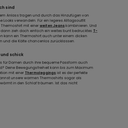
ch sind
dem Anlass tragen und durch das Hinzufügen von
e Looks verwandeln. Für ein legeres Alltagsoutfit
 Thermoshirt mit einer
weiten Jeans
kombinieren. Und
, dann zieh doch einfach ein weites bunt bedrucktes
T-
en kann ein Thermoshirt auch unter einem dicken
in und die Kälte chancenlos zurücklassen.
 und schick
ts für Damen durch ihre bequeme Passform auch
 sind? Deine Bewegungsfreiheit kann bis zum Maximum
ion mit einer
Thermoleggings
ist es der perfekte
u kannst unsere warmen Thermoshirts sogar als
wärmt in den Schlaf träumen. Ist das nicht