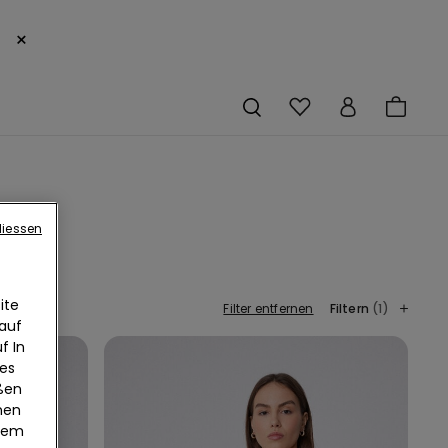
×
liessen
ite
Filter entfernen
Filtern
(1)
 auf
f In
ies
eßen
nen
edem