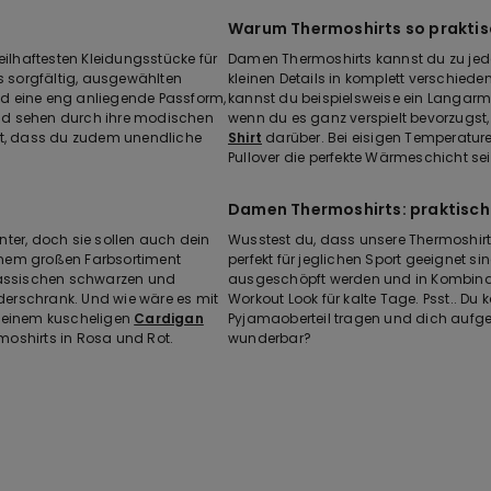
Warum Thermoshirts so praktis
eilhaftesten Kleidungsstücke für
Damen Thermoshirts kannst du zu je
us sorgfältig, ausgewählten
kleinen Details in komplett verschieden
d eine eng anliegende Passform,
kannst du beispielsweise ein Langarm
 und sehen durch ihre modischen
wenn du es ganz verspielt bevorzugst
st, dass du zudem unendliche
Shirt
darüber. Bei eisigen Temperatur
Pullover die perfekte Wärmeschicht se
Damen Thermoshirts: praktisch
ter, doch sie sollen auch dein
Wusstest du, dass unsere Thermoshir
inem großen Farbsortiment
perfekt für jeglichen Sport geeignet
klassischen schwarzen und
ausgeschöpft werden und in Kombinat
erschrank. Und wie wäre es mit
Workout Look für kalte Tage. Psst.. D
t einem kuscheligen
Cardigan
Pyjamaoberteil tragen und dich aufge
oshirts in Rosa und Rot.
wunderbar?