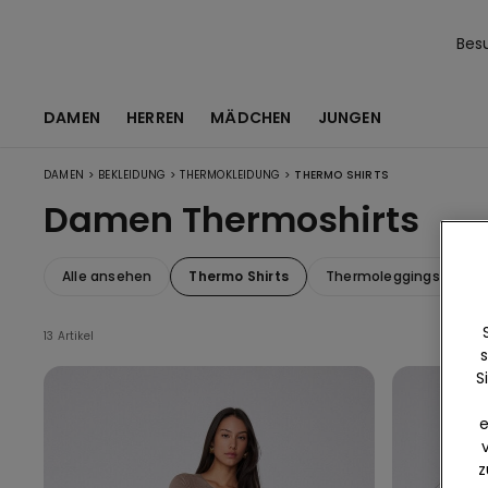
Bes
DAMEN
HERREN
MÄDCHEN
JUNGEN
>
>
>
DAMEN
BEKLEIDUNG
THERMOKLEIDUNG
THERMO SHIRTS
Damen Thermoshirts
Alle ansehen
Thermo Shirts
Thermoleggings
T
13 Artikel
s
S
e
z