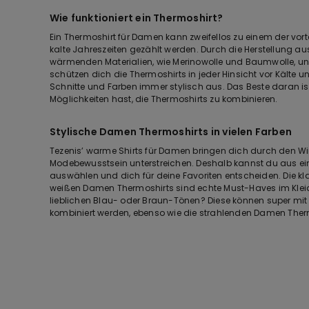
Wie funktioniert ein Thermoshirt?
Ein Thermoshirt für Damen kann zweifellos zu einem der vort
kalte Jahreszeiten gezählt werden. Durch die Herstellung a
wärmenden Materialien, wie Merinowolle und Baumwolle, un
schützen dich die Thermoshirts in jeder Hinsicht vor Kälte
Schnitte und Farben immer stylisch aus. Das Beste daran i
Möglichkeiten hast, die Thermoshirts zu kombinieren.
Stylische Damen Thermoshirts in vielen Farben
Tezenis’ warme Shirts für Damen bringen dich durch den Win
Modebewusstsein unterstreichen. Deshalb kannst du aus e
auswählen und dich für deine Favoriten entscheiden. Die 
weißen Damen Thermoshirts sind echte Must-Haves im Kleid
lieblichen Blau- oder Braun-Tönen? Diese können super mi
kombiniert werden, ebenso wie die strahlenden Damen Therm