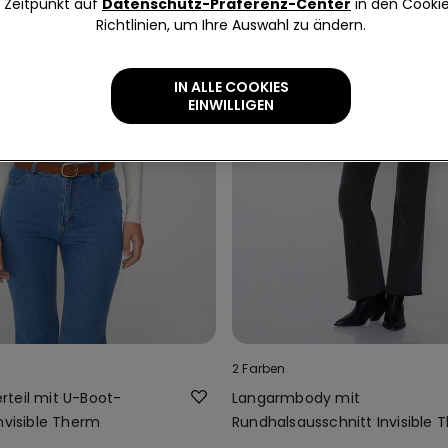
Zeitpunkt auf
Datenschutz-Präferenz-Center
in den Cooki
Richtlinien, um Ihre Auswahl zu ändern.
IN ALLE COOKIES
EINWILLIGEN
2 Farben
teil mit U-Boot-
Langarmbody mit
nvisible Therm
Rundhalsausschnitt Invisible 