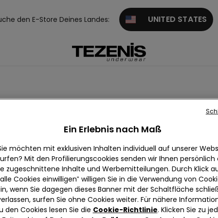
UNITED STATES
uche den E-Store Deines Landes:
Sch
Ein Erlebnis nach Maß
Sie möchten mit exklusiven Inhalten individuell auf unserer Webs
urfen? Mit den Profilierungscookies senden wir Ihnen persönlich
ie zugeschnittene Inhalte und Werbemitteilungen. Durch Klick au
alle Cookies einwilligen‟ willigen Sie in die Verwendung von Cook
in, wenn Sie dagegen dieses Banner mit der Schaltfläche schli
verlassen, surfen Sie ohne Cookies weiter. Für nähere Informatio
u den Cookies lesen Sie die
Cookie-Richtlinie
. Klicken Sie zu j