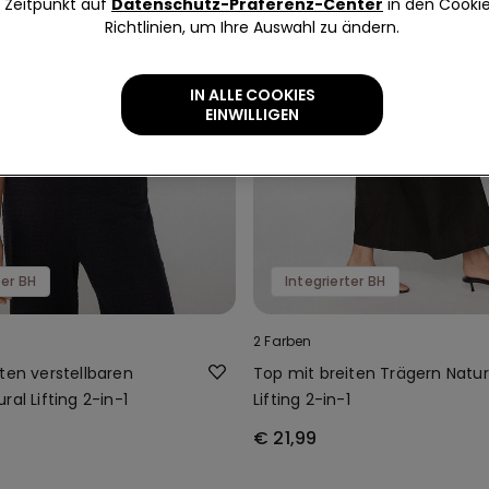
Zeitpunkt auf
Datenschutz-Präferenz-Center
in den Cooki
Richtlinien, um Ihre Auswahl zu ändern.
IN ALLE COOKIES
EINWILLIGEN
ter BH
Integrierter BH
2 Farben
ten verstellbaren
Top mit breiten Trägern Natur
ral Lifting 2-in-1
Lifting 2-in-1
€ 21,99