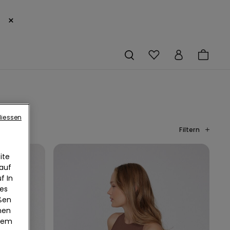
×
liessen
Filtern
ite
 auf
f In
ies
eßen
nen
edem