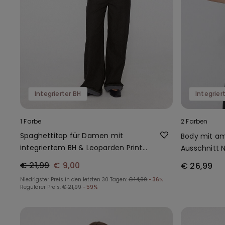
Integrierter BH
Integrier
1 Farbe
2 Farben
Spaghettitop für Damen mit
Body mit a
integriertem BH & Leoparden Print
Ausschnitt N
2-in-1
€ 21,99
€ 9,00
€ 26,99
Niedrigster Preis in den letzten 30 Tagen:
€ 14,00
-36%
Regulärer Preis:
€ 21,99
-59%