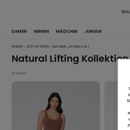
Bes
DAMEN
HERREN
MÄDCHEN
JUNGEN
>
>
DAMEN
JETZT IM TREND
NATURAL LIFTING 2 IN 1
Natural Lifting Kollektion
33 Artikel
s
S
e
z