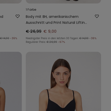
1 Farbe
nd
Body mit BH, amerikanischem
Ausschnitt und Print Natural Lifting
2-in-1
€ 26,99
€ 9,00
€ 14,00
-36%
Niedrigster Preis in den letzten 30 Tagen:
€ 14,00
-36%
Regulärer Preis:
€ 26,99
-67%