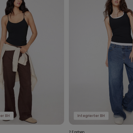
ter BH
Integrierter BH
2 Farben