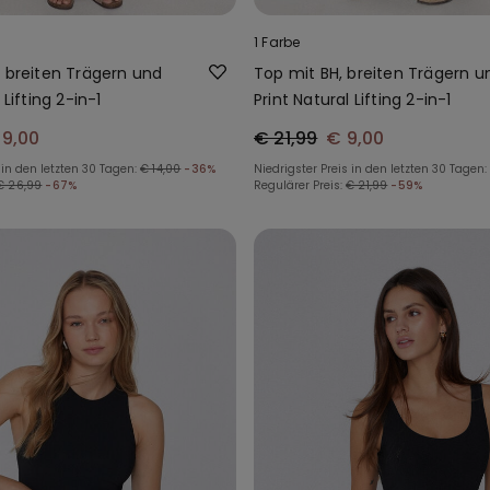
1 Farbe
, breiten Trägern und
Top mit BH, breiten Trägern u
 Lifting 2-in-1
Print Natural Lifting 2-in-1
 9,00
€ 21,99
€ 9,00
 in den letzten 30 Tagen:
€ 14,00
-36%
Niedrigster Preis in den letzten 30 Tagen:
€ 26,99
-67%
Regulärer Preis:
€ 21,99
-59%