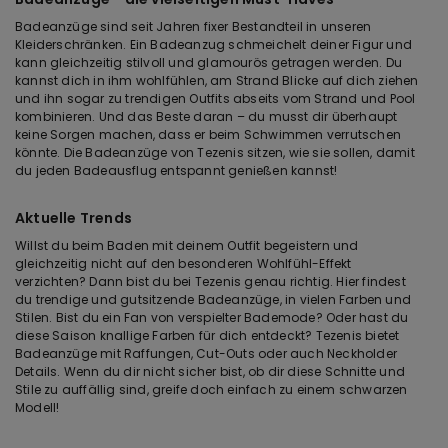
Badeanzüge sind seit Jahren fixer Bestandteil in unseren
Kleiderschränken. Ein Badeanzug schmeichelt deiner Figur und
kann gleichzeitig stilvoll und glamourös getragen werden. Du
kannst dich in ihm wohlfühlen, am Strand Blicke auf dich ziehen
und ihn sogar zu trendigen Outfits abseits vom Strand und Pool
kombinieren. Und das Beste daran – du musst dir überhaupt
keine Sorgen machen, dass er beim Schwimmen verrutschen
könnte. Die Badeanzüge von Tezenis sitzen, wie sie sollen, damit
du jeden Badeausflug entspannt genießen kannst!
Aktuelle Trends
Willst du beim Baden mit deinem Outfit begeistern und
gleichzeitig nicht auf den besonderen Wohlfühl-Effekt
verzichten? Dann bist du bei Tezenis genau richtig. Hier findest
du trendige und gutsitzende Badeanzüge, in vielen Farben und
Stilen. Bist du ein Fan von verspielter Bademode? Oder hast du
diese Saison knallige Farben für dich entdeckt? Tezenis bietet
Badeanzüge mit Raffungen, Cut-Outs oder auch Neckholder
Details. Wenn du dir nicht sicher bist, ob dir diese Schnitte und
Stile zu auffällig sind, greife doch einfach zu einem schwarzen
Modell!