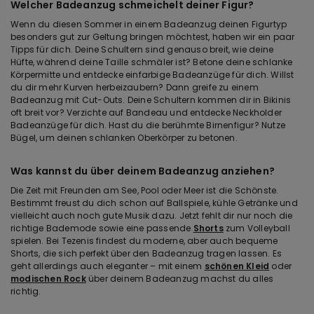
Welcher Badeanzug schmeichelt deiner Figur?
Wenn du diesen Sommer in einem Badeanzug deinen Figurtyp
besonders gut zur Geltung bringen möchtest, haben wir ein paar
Tipps für dich. Deine Schultern sind genauso breit, wie deine
Hüfte, während deine Taille schmäler ist? Betone deine schlanke
Körpermitte und entdecke einfarbige Badeanzüge für dich. Willst
du dir mehr Kurven herbeizaubern? Dann greife zu einem
Badeanzug mit Cut-Outs. Deine Schultern kommen dir in Bikinis
oft breit vor? Verzichte auf Bandeau und entdecke Neckholder
Badeanzüge für dich. Hast du die berühmte Birnenfigur? Nutze
Bügel, um deinen schlanken Oberkörper zu betonen.
Was kannst du über deinem Badeanzug anziehen?
Die Zeit mit Freunden am See, Pool oder Meer ist die Schönste.
Bestimmt freust du dich schon auf Ballspiele, kühle Getränke und
vielleicht auch noch gute Musik dazu. Jetzt fehlt dir nur noch die
richtige Bademode sowie eine passende
Shorts
zum Volleyball
spielen. Bei Tezenis findest du moderne, aber auch bequeme
Shorts, die sich perfekt über den Badeanzug tragen lassen. Es
geht allerdings auch eleganter – mit einem
schönen Kleid
oder
modischen Rock
über deinem Badeanzug machst du alles
richtig.