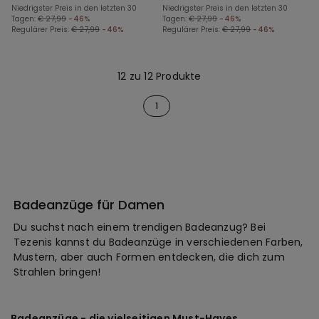
Niedrigster Preis in den letzten 30
Niedrigster Preis in den letzten 30
Tagen:
€ 27,99
-46%
Tagen:
€ 27,99
-46%
Regulärer Preis:
€ 27,99
-46%
Regulärer Preis:
€ 27,99
-46%
12 zu 12 Produkte
1
Badeanzüge für Damen
Du suchst nach einem trendigen Badeanzug? Bei
Tezenis kannst du Badeanzüge in verschiedenen Farben,
Mustern, aber auch Formen entdecken, die dich zum
Strahlen bringen!
Badeanzüge - die vielseitigen Must-Haves