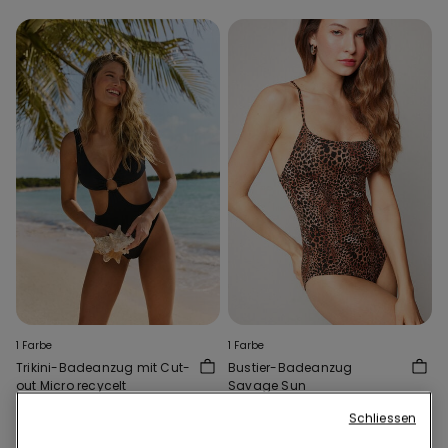
1 Farbe
1 Farbe
Trikini-Badeanzug mit Cut-
Bustier-Badeanzug
out Micro recycelt
Savage Sun
€ 21,99
€ 15,00
€ 27,99
€ 15,00
Schliessen
Niedrigster Preis in den letzten 30
Niedrigster Preis in den letzten 30
Tagen:
€ 21,99
-32%
Tagen:
€ 27,99
-46%