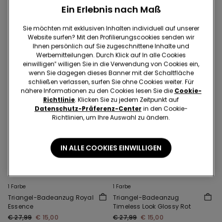
Regulärer Preis:
€ 21,99
-32%
Regulärer Preis:
€ 27,99
-46%
Ein Erlebnis nach Maß
Sie möchten mit exklusiven Inhalten individuell auf unserer
Website surfen? Mit den Profilierungscookies senden wir
Ihnen persönlich auf Sie zugeschnittene Inhalte und
Werbemitteilungen. Durch Klick auf In alle Cookies
einwilligen‟ willigen Sie in die Verwendung von Cookies ein,
wenn Sie dagegen dieses Banner mit der Schaltfläche
schließen verlassen, surfen Sie ohne Cookies weiter. Für
nähere Informationen zu den Cookies lesen Sie die
Cookie-
Richtlinie
. Klicken Sie zu jedem Zeitpunkt auf
Datenschutz-Präferenz-Center
in den Cookie-
Richtlinien, um Ihre Auswahl zu ändern.
IN ALLE COOKIES EINWILLIGEN
1 Farbe
1 Farbe
Triangel-Badeanzug Royal
Triangel-Badeanzug
Essence
Timeless Look Glossy Rot
€ 27,99
€ 15,00
€ 27,99
€ 15,00