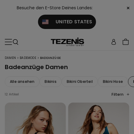
×
Besuche den E-Store Deines Landes:
UNITED STATES
>
>
DAMEN
BADEMODE
BADEANZÜGE
Badeanzüge Damen
Alle ansehen
Bikinis
Bikini Oberteil
Bikini Hose
Filtern
12 Artikel