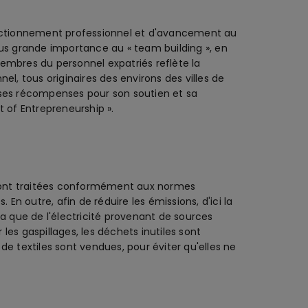
rfectionnement professionnel et d'avancement au
plus grande importance au « team building », en
embres du personnel expatriés reflète la
l, tous originaires des environs des villes de
reuses récompenses pour son soutien et sa
 of Entrepreneurship ».
 sont traitées conformément aux normes
 En outre, afin de réduire les émissions, d'ici la
sera que de l'électricité provenant de sources
r les gaspillages, les déchets inutiles sont
e textiles sont vendues, pour éviter qu'elles ne