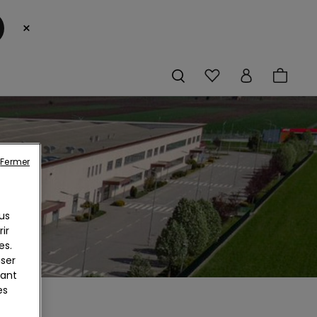
×
Fermer
us
ir
es.
iser
yant
es