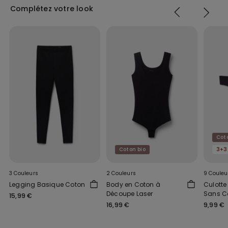
Complétez votre look
Cot
Coton bio
3+3 
3 Couleurs
2 Couleurs
9 Couleu
Legging Basique Coton
Body en Coton à
Culotte
Découpe Laser
Sans C
15,99 €
Coton 
16,99 €
9,99 €