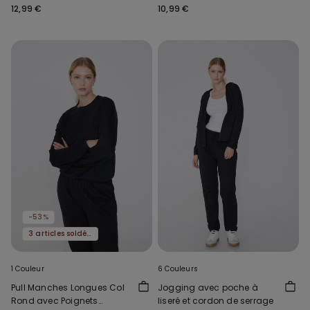
Larges Col Arrondi
12,99 €
10,99 €
-53%
3 articles soldés, -70 %
1 Couleur
6 Couleurs
Pull Manches Longues Col
Jogging avec poche à
Rond avec Poignets
liseré et cordon de serrage