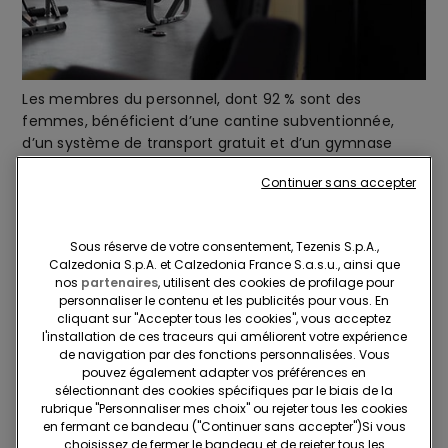
Les membres du personnel, dont 92 % sont des
femmes, bénéficient d’une cantine subventionnée,
d’un système de transport gratuit et d’un gymnase
d'entreprise. En outre, l’usine offre des soins de santé
Continuer sans accepter
gratuits et un accès à des installations médicales.
Enfin, depuis quelques années, l’usine dispose d’un club
Toastmasters qui enseigne les techniques de prise de
Sous réserve de votre consentement, Tezenis S.p.A.,
parole en public et de leadership à tous les membres
Calzedonia S.p.A. et Calzedonia France S.a.s.u., ainsi que
du personnel qui sont intéressés.
nos
partenaires
, utilisent des cookies de profilage pour
personnaliser le contenu et les publicités pour vous. En
cliquant sur "Accepter tous les cookies", vous acceptez
l'installation de ces traceurs qui améliorent votre expérience
Attention apportée à la communauté
de navigation par des fonctions personnalisées. Vous
pouvez également adapter vos préférences en
sélectionnant des cookies spécifiques par le biais de la
rubrique "Personnaliser mes choix" ou rejeter tous les cookies
en fermant ce bandeau ("Continuer sans accepter")​Si vous
choisissez de fermer le bandeau et de rejeter tous les