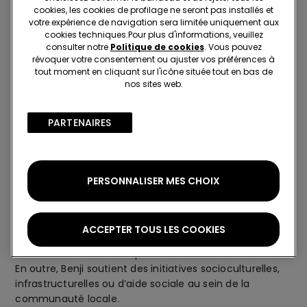
cookies, les cookies de profilage ne seront pas installés et
votre expérience de navigation sera limitée uniquement aux
cookies techniques.​Pour plus d'informations, veuillez
consulter notre
Politique de cookies
. Vous pouvez
révoquer votre consentement ou ajuster vos préférences à
tout moment en cliquant sur l'icône située tout en bas de
nos sites web.
PARTENAIRES​
Chez Benji, le premier objectif consiste à être un « bon
PERSONNALISER MES CHOIX
voisin » pour la communauté ; cet objectif est atteint
principalement en fournissant des opportunités
d’emploi et de développement à tous ceux qui vivent
ACCEPTER TOUS LES COOKIES
dans la région de Chilaw, en améliorant ainsi la qualité
de vie des membres du personnel et de leurs familles.
En outre, Benji soutient des initiatives socioculturelles,
infrastructurelles ou d’aide sociale au sein de la
communauté locale.