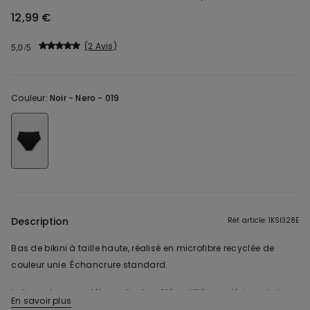
12,99 €
2 Avis
5,0
Couleur:
Noir -
Nero - 019
Description
Réf. article: 1KSI328E
Bas de bikini à taille haute, réalisé en microfibre recyclée de
couleur unie. Échancrure standard.
Le tissu de ce modèle contient un filé certifié recyclé, issu de la
En savoir plus
transformation de bouteilles en plastique convenablement