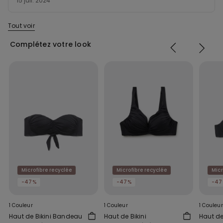
15 juil. 2024
Tout voir
Complétez votre look
Microfibre recyclée
Microfibre recyclée
Micr
-47%
-47%
-47
1 Couleur
1 Couleur
1 Couleur
Haut de Bikini Bandeau
Haut de Bikini
Haut de