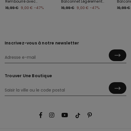
Rembourré avec
Balconnet Légèrement
Balcon
Fronces Microfibre
Rembourré Froncé
Microfi
16,99 €
9,00 €
-47%
16,99 €
9,00 €
-47%
16,99 €
Recyclée
Recyclé
Inscrivez-vous à notre newsletter
Trouver Une Boutique