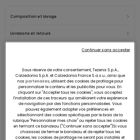
mises au rebut. Pour créer ce nouveau modèle, nous récupérons
les déchets post-consommation, donnant ainsi une nouvelle vie
Composition et lavage
au matériau et réduisant l’empreinte sur l’environnement.
Livraisons et retours
Continuer sans accepter
Recherchez en boutique
Projet Be The Change : traçabilité
Sous réserve de votre consentement, Tezenis S.p.A.,
Calzedonia S.p.A. et Calzedonia France S.a.s.u., ainsi que
nos
partenaires
, utilisent des cookies de profilage pour
personnaliser le contenu et les publicités pour vous. En
cliquant sur "Accepter tous les cookies", vous acceptez
Standard à domicile
l'installation de ces traceurs qui améliorent votre expérience
Membre du programme fidélité Tezenis Talent
2€
de navigation par des fonctions personnalisées. Vous
Pour toute commande supérieure à 55€
Livraison gratuite
pouvez également adapter vos préférences en
sélectionnant des cookies spécifiques par le biais de la
5 jours ouvrables
rubrique "Personnaliser mes choix" ou rejeter tous les cookies
en fermant ce bandeau ("Continuer sans accepter")​Si vous
choisissez de fermer le bandeau et de rejeter tous les
Retrait en magasin
Gratuit
cookies, les cookies de profilage ne seront pas installés et