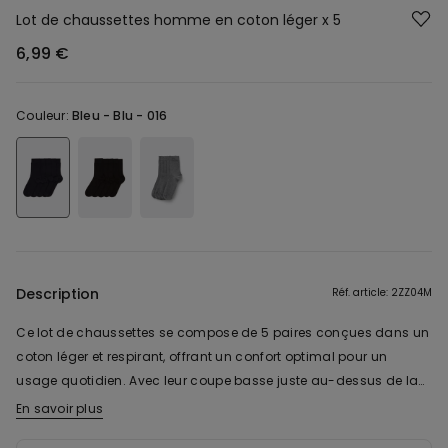
Lot de chaussettes homme en coton léger x 5
6,99 €
Couleur:
Bleu -
Blu - 016
Description
Réf. article: 2ZZ04M
Ce lot de chaussettes se compose de 5 paires conçues dans un
coton léger et respirant, offrant un confort optimal pour un
usage quotidien. Avec leur coupe basse juste au-dessus de la
cheville, ces chaussettes de sport courtes sont idéales pour
En savoir plus
accompagner vos chaussures basses ou vos baskets, sans