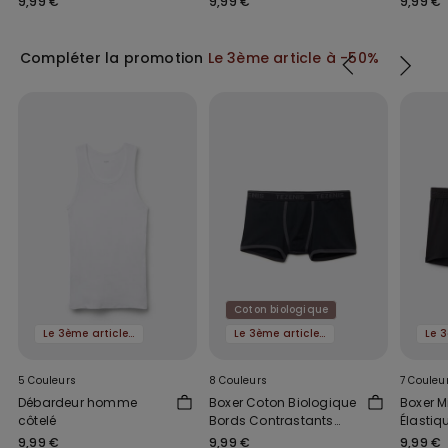
9,99 €
9,99 €
9,99 €
Compléter la promotion
Le 3ème article à -50%
Coton biologique
Le 3ème article à -50%
Le 3ème article à -50%
5 Couleurs
8 Couleurs
7 Couleu
Débardeur homme
Boxer Coton Biologique
Boxer M
côtelé
Bords Contrastants
Élastiq
Logo
9,99 €
9,99 €
9,99 €