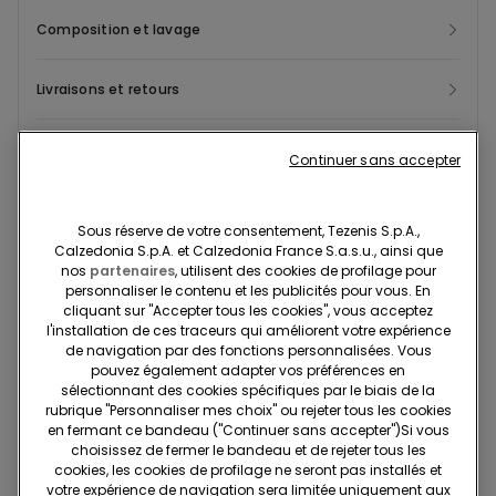
compromis sur la discrétion. Leur tissu doux et léger assure une
Composition et lavage
bonne ventilation, réduisant ainsi l'humidité pour garder vos
pieds au sec toute la journée. Chaque paire allie durabilité et
confort, parfaites pour les journées actives ou les séances
Livraisons et retours
sportives. Ce lot pratique permet une rotation facile,
garantissant un style impeccable au quotidien. Ces
Recherchez en boutique
Continuer sans accepter
chaussettes invisibles sport s'adaptent à toutes vos tenues,
qu’elles soient décontractées ou sportives. Parfaites pour une
Projet Be The Change : traçabilité
séance à la salle de sport, une promenade en ville ou une
Sous réserve de votre consentement, Tezenis S.p.A.,
journée active, ces chaussettes deviendront vos alliées
Calzedonia S.p.A. et Calzedonia France S.a.s.u., ainsi que
nos
partenaires
, utilisent des cookies de profilage pour
indispensables. Faites confiance à Tezenis pour des essentiels
personnaliser le contenu et les publicités pour vous. En
modernes et de qualité, pensés pour les hommes dynamiques à
Standard à domicile
cliquant sur "Accepter tous les cookies", vous acceptez
la recherche de confort et de style.
Membre du programme fidélité Tezenis Talent
2€
l'installation de ces traceurs qui améliorent votre expérience
de navigation par des fonctions personnalisées. Vous
Pour toute commande supérieure à 55€
Livraison gratuite
pouvez également adapter vos préférences en
5 jours ouvrables
sélectionnant des cookies spécifiques par le biais de la
rubrique "Personnaliser mes choix" ou rejeter tous les cookies
en fermant ce bandeau ("Continuer sans accepter")​Si vous
choisissez de fermer le bandeau et de rejeter tous les
Retrait en magasin
Gratuit
cookies, les cookies de profilage ne seront pas installés et
3 à 5 jours ouvrables
votre expérience de navigation sera limitée uniquement aux