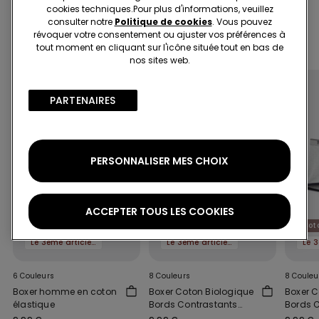
cookies techniques.​Pour plus d'informations, veuillez
consulter notre
Politique de cookies
. Vous pouvez
révoquer votre consentement ou ajuster vos préférences à
Complétez votre look
tout moment en cliquant sur l'icône située tout en bas de
nos sites web.
PARTENAIRES​
PERSONNALISER MES CHOIX
ACCEPTER TOUS LES COOKIES
Coton biologique
Cot
Le 3ème article à -50%
Le 3ème article à -50%
6 Couleurs
8 Couleurs
8 Couleu
Boxer homme en coton
Boxer Coton Biologique
Boxer C
élastique
Bords Contrastants
Bords 
Logo
Logo