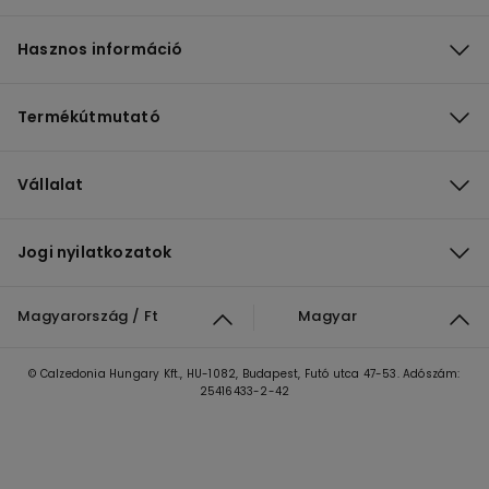
Hasznos információ
Termékútmutató
Vállalat
Jogi nyilatkozatok
Magyarország / Ft
Magyar
© Calzedonia Hungary Kft., HU-1082, Budapest, Futó utca 47-53. Adószám:
25416433-2-42