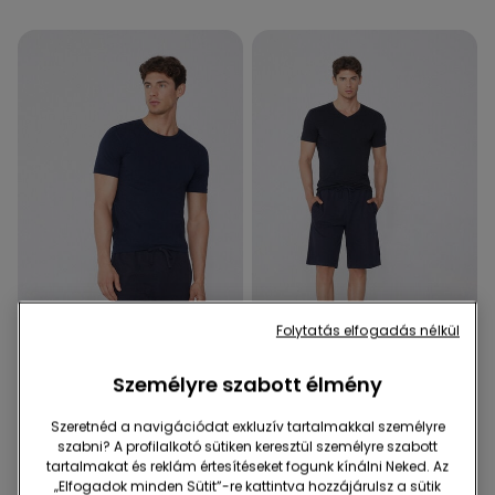
Organikus Pamut
Folytatás elfogadás nélkül
3 db 9990 Ft
3 db 9990 Ft
Személyre szabott élmény
7 Szín
5 Szín
Póló Rugalmas Organikus
V Nyakú Póló Rugalmas
Szeretnéd a navigációdat exkluzív tartalmakkal személyre
Pamutból
Pamutból
szabni? A profilalkotó sütiken keresztül személyre szabott
4590 Ft
4990 Ft
tartalmakat és reklám értesítéseket fogunk kínálni Neked. Az
„Elfogadok minden Sütit”-re kattintva hozzájárulsz a sütik