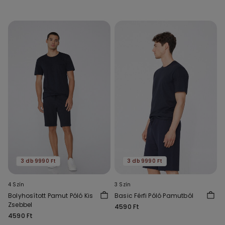
3 db 9990 Ft
3 db 9990 Ft
4 Szín
3 Szín
Bolyhosított Pamut Póló Kis
Basic Férfi Póló Pamutból
Zsebbel
4590 Ft
4590 Ft