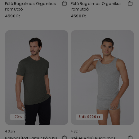
Póló Rugalmas Organikus
Póló Rugalmas Organikus
Pamutból
Pamutból
4590 Ft
4590 Ft
-70%
3 db 9990 Ft
4 Szín
4 Szín
Bolyhosított Pamut Póló Kis
Széles Vállú Rugalmas