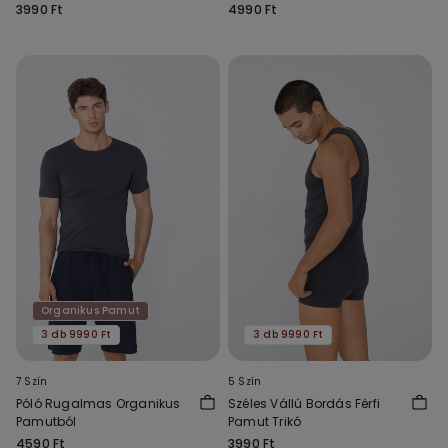
3990 Ft
4990 Ft
Organikus Pamut
3 db 9990 Ft
3 db 9990 Ft
7 Szín
5 Szín
Póló Rugalmas Organikus
Széles Vállú Bordás Férfi
Pamutból
Pamut Trikó
4590 Ft
3990 Ft