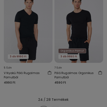
Organikus Pamut
3 db 9990 Ft
3 db 9990 Ft
5 Szín
7 Szín
V Nyakú Póló Rugalmas
Póló Rugalmas Organikus
Pamutból
Pamutból
4990 Ft
4590 Ft
24 / 28 Termékek