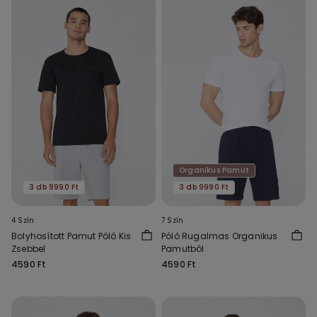
Organikus Pamut
3 db 9990 Ft
3 db 9990 Ft
4 Szín
7 Szín
Bolyhosított Pamut Póló Kis
Póló Rugalmas Organikus
Zsebbel
Pamutból
4590 Ft
4590 Ft