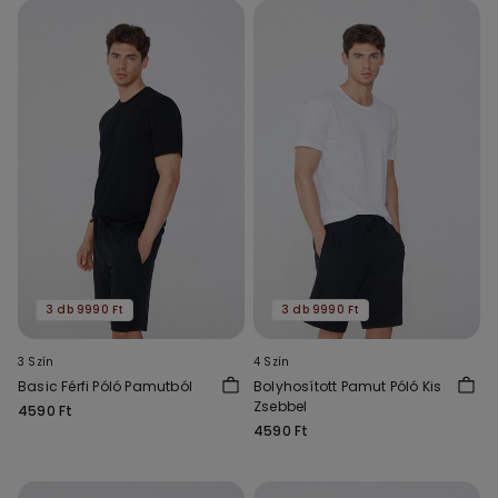
3 db 9990 Ft
3 db 9990 Ft
3 Szín
4 Szín
Basic Férfi Póló Pamutból
Bolyhosított Pamut Póló Kis
Zsebbel
4590 Ft
4590 Ft