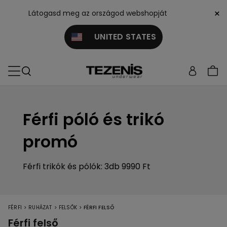
×
Látogasd meg az országod webshopját
UNITED STATES
Férfi póló és trikó
promó
Férfi trikók és pólók: 3db 9990 Ft
>
>
>
FÉRFI
RUHÁZAT
FELSŐK
FÉRFI FELSŐ
Férfi felső