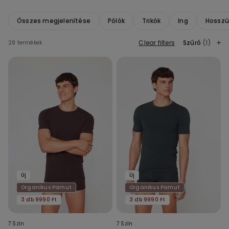
Összes megjelenítése
Pólók
Trikók
Ing
Hosszú 
Clear filters
Szűrő
(1)
28 termékek
Új
Új
Organikus Pamut
Organikus Pamut
3 db 9990 Ft
3 db 9990 Ft
7 Szín
7 Szín