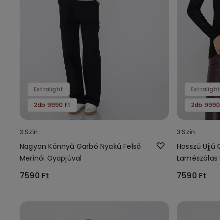
Extralight
Extraligh
2db 9990 Ft
2db 9990
3 Szín
3 Szín
Nagyon Könnyű Garbó Nyakú Felső
Hosszú Ujjú
Merinói Gyapjúval
Lamészálas 
Viszkóz Fels
7590 Ft
7590 Ft