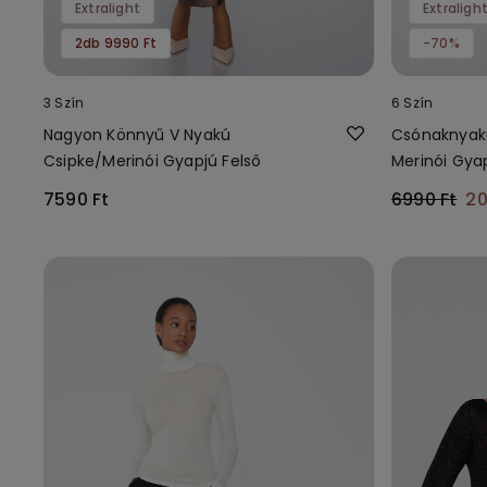
Extralight
Extraligh
2db 9990 Ft
-70%
3 Szín
6 Szín
Nagyon Könnyű V Nyakú
Csónaknyak
Csipke/Merinói Gyapjú Felső
Merinói Gya
7590 Ft
6990 Ft
20