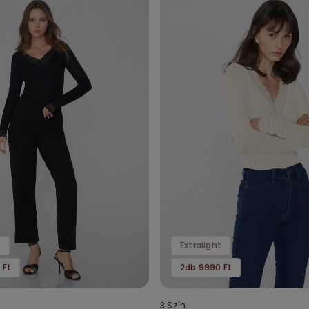
t
Extralight
 Ft
2db 9990 Ft
3 Szín