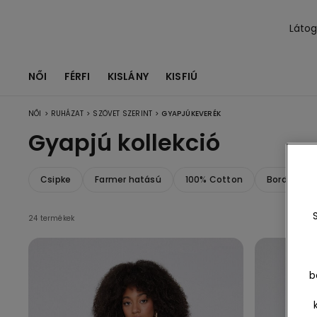
Láto
NŐI
FÉRFI
KISLÁNY
KISFIÚ
>
>
>
NŐI
RUHÁZAT
SZÖVET SZERINT
GYAPJÚKEVERÉK
Gyapjú kollekció
Csipke
Farmer hatású
100% Cotton
Bordázott
24 termékek
b