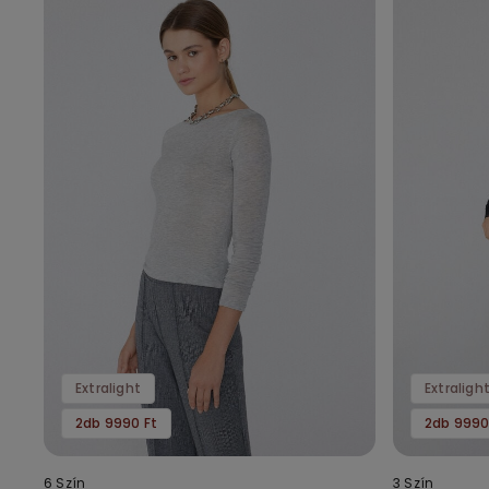
Extralight
Extraligh
2db 9990 Ft
2db 9990
6 Szín
3 Szín