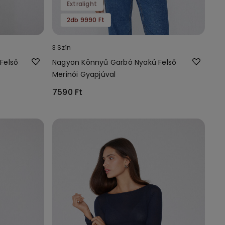
Extralight
2db 9990 Ft
3 Szín
Felső
Nagyon Könnyű Garbó Nyakú Felső
Merinói Gyapjúval
7590 Ft