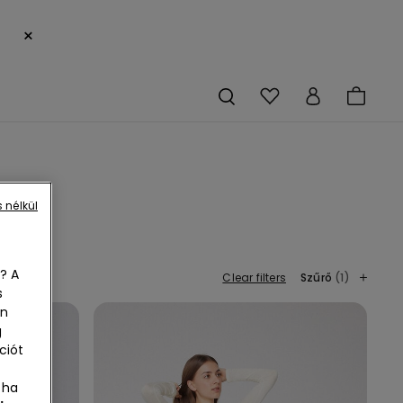
×
 nélkül
? A
Clear filters
Szűrő
(1)
s
en
g
ciót
 ha