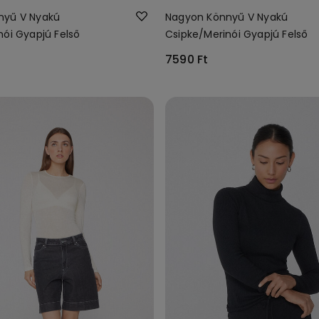
nyű V Nyakú
Nagyon Könnyű V Nyakú
nói Gyapjú Felső
Csipke/Merinói Gyapjú Felső
7590 Ft