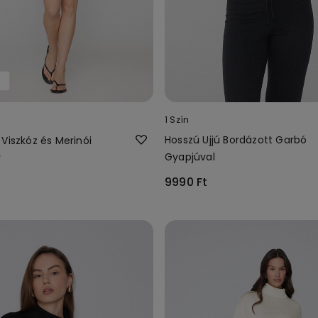
t
1 Szín
Hosszú Ujjú Bordázott Garbó
Viszkóz és Merinói
Gyapjúval
y
9990 Ft