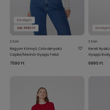
Extralight
2db 9990 Ft
Extraligh
2 Szín
2 Szín
Nagyon Könnyű Csónaknyakú
Kerek Nyakú 
Csipke/Merinói Gyapjú Felső
Gyapjú Bod
7590 Ft
6990 Ft