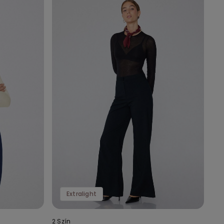
Extralight
2 Szín