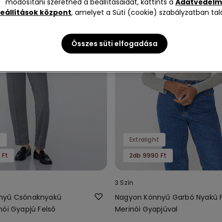
módosítani szeretnéd a beállításaidat, kattints a
Adatvédelm
eállítások központ
, amelyet a Süti (cookie) szabályzatban talá
Összes süti elfogadása
t
Extralight
 Ft
2db 9990 Ft
3 Szín
nyű Csónaknyakú
Nagyon Könnyű Garbó Nyakú F
nói Gyapjú Felső
Merinói Gyapjúval