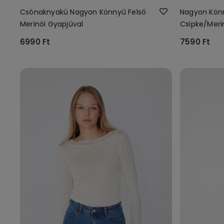
Csónaknyakú Nagyon Könnyű Felső
Nagyon Kön
Merinói Gyapjúval
Csipke/Meri
6990 Ft
7590 Ft