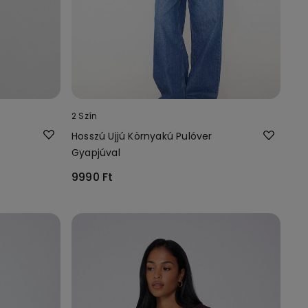
2 Szín
Hosszú Ujjú Környakú Pulóver
Gyapjúval
9990 Ft