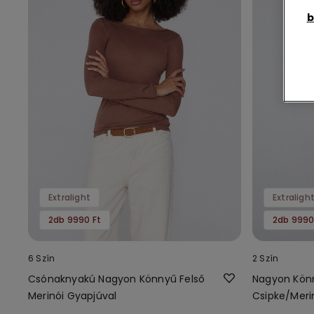
b
Extralight
Extraligh
2db 9990 Ft
2db 9990
6 Szín
2 Szín
Csónaknyakú Nagyon Könnyű Felső
Nagyon Kön
Merinói Gyapjúval
Csipke/Meri