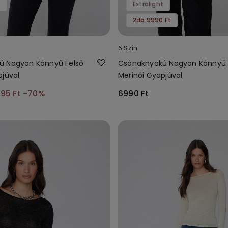
t
Extralight
2db 9990 Ft
6 Szín
ú Nagyon Könnyű Felső
Csónaknyakú Nagyon Könnyű 
pjúval
Merinói Gyapjúval
95 Ft
-70%
6990 Ft