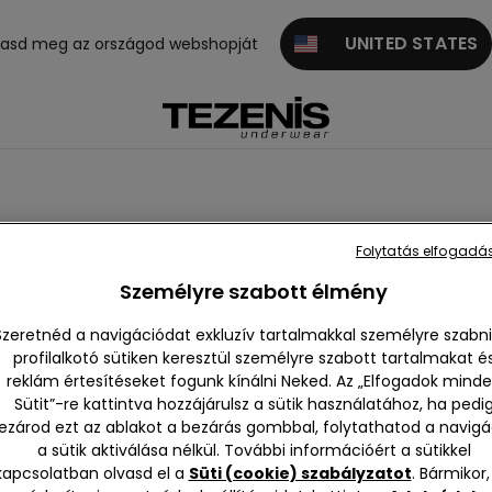
UNITED STATES
gasd meg az országod webshopját
Folytatás elfogadás
Tüll
Gyapjú kollekció
Személyre szabott élmény
Szeretnéd a navigációdat exkluzív tartalmakkal személyre szabni
profilalkotó sütiken keresztül személyre szabott tartalmakat é
reklám értesítéseket fogunk kínálni Neked. Az „Elfogadok mind
Sütit”-re kattintva hozzájárulsz a sütik használatához, ha pedi
ezárod ezt az ablakot a bezárás gombbal, folytathatod a navigá
a sütik aktiválása nélkül. További információért a sütikkel
kapcsolatban olvasd el a
Süti (cookie) szabályzatot
. Bármikor,