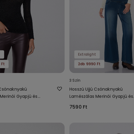
t
Extralight
 Ft
2db 9990 Ft
3 Szín
 Csónaknyakú
Hosszú Ujjú Csónaknyakú
Merinói Gyapjú és
Lamészálas Merinói Gyapjú és
ő
Viszkóz Felső
7590 Ft