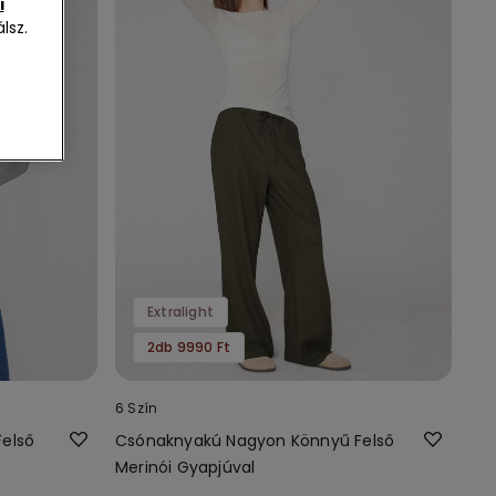
i
lsz.
Extralight
2db 9990 Ft
6 Szín
első
Csónaknyakú Nagyon Könnyű Felső
Merinói Gyapjúval