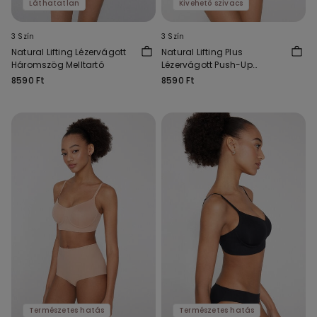
Láthatatlan
Kivehető szivacs
3 Szín
3 Szín
Natural Lifting Lézervágott
Natural Lifting Plus
Háromszög Melltartó
Lézervágott Push-Up
Melltartó
8590 Ft
8590 Ft
Természetes hatás
Természetes hatás