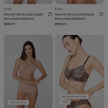
3 Szín
3 Szín
Natural Lifting Lézervágott
Natural Lifting Lézervágott
Balconette Melltartó
Balconette Melltartó
8590 Ft
8590 Ft
Természetes hatás
Láthatatlan
-70%