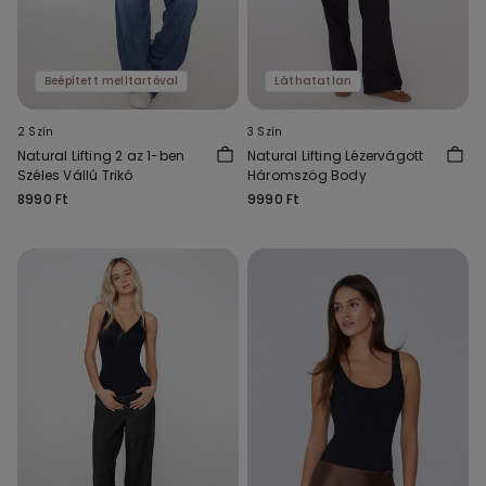
Beépített melltartóval
Láthatatlan
2 Szín
3 Szín
Natural Lifting 2 az 1-ben
Natural Lifting Lézervágott
Széles Vállú Trikó
Háromszög Body
8990 Ft
9990 Ft