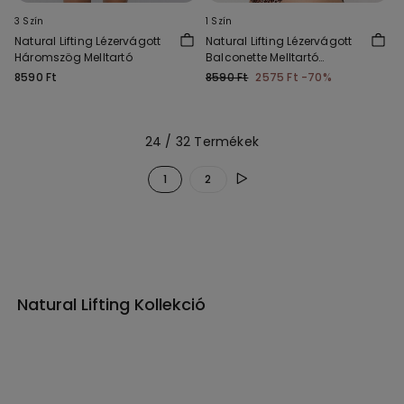
3 Szín
1 Szín
Natural Lifting Lézervágott
Natural Lifting Lézervágott
Háromszög Melltartó
Balconette Melltartó
Nyomott Mintával
8590 Ft
8590 Ft
2575 Ft
-70%
24 / 32 Termékek
1
2
Natural Lifting Kollekció