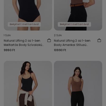
Beépített melltartóval
Beépített melltartóval
1 Szín
2 Szín
Natural Lifting 2 az 1-ben
Natural Lifting 2 az 1-ben
Melltartós Body Szívalakú
Body Amerikai Stílusú
Nyakkivágással
Nyakkivágással
9990 Ft
10990 Ft