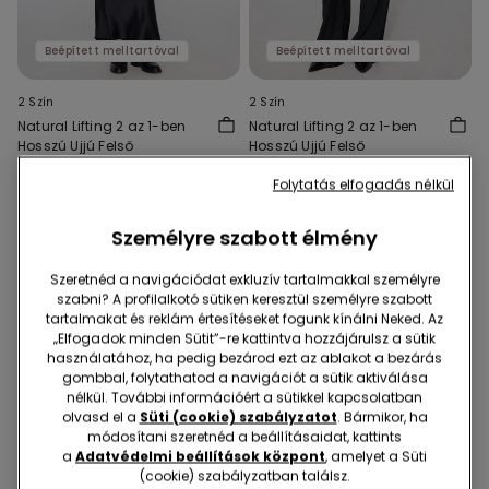
Beépített melltartóval
Beépített melltartóval
2 Szín
2 Szín
Natural Lifting 2 az 1-ben
Natural Lifting 2 az 1-ben
Hosszú Ujjú Felső
Hosszú Ujjú Felső
10990 Ft
10990 Ft
Folytatás elfogadás nélkül
Személyre szabott élmény
Szeretnéd a navigációdat exkluzív tartalmakkal személyre
szabni? A profilalkotó sütiken keresztül személyre szabott
tartalmakat és reklám értesítéseket fogunk kínálni Neked. Az
„Elfogadok minden Sütit”-re kattintva hozzájárulsz a sütik
használatához, ha pedig bezárod ezt az ablakot a bezárás
gombbal, folytathatod a navigációt a sütik aktiválása
nélkül. További információért a sütikkel kapcsolatban
olvasd el a
Süti (cookie) szabályzatot
. Bármikor, ha
módosítani szeretnéd a beállításaidat, kattints
a
Adatvédelmi beállítások központ
, amelyet a Süti
(cookie) szabályzatban találsz.