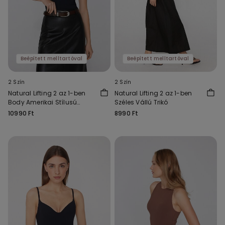
Beépített melltartóval
Beépített melltartóval
2 Szín
2 Szín
Natural Lifting 2 az 1-ben
Natural Lifting 2 az 1-ben
Body Amerikai Stílusú
Széles Vállú Trikó
Nyakkivágással
10990 Ft
8990 Ft