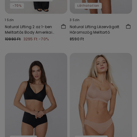
-70%
Láthatatlan
1 Szín
3 Szín
Natural Lifting 2 az 1-ben
Natural Lifting Lézervágott
Melltartós Body Amerikai
Háromszög Melltartó
Stílusú Nyakkivágással
10990 Ft
3295 Ft
-70%
8590 Ft