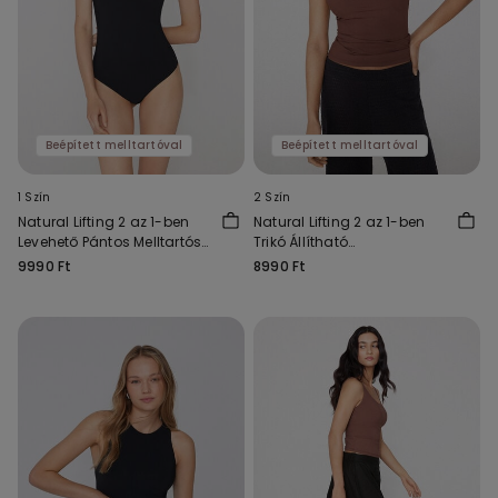
Beépített melltartóval
Beépített melltartóval
1 Szín
2 Szín
Natural Lifting 2 az 1-ben
Natural Lifting 2 az 1-ben
Levehető Pántos Melltartós
Trikó Állítható
Body
Vállpántokkal
9990 Ft
8990 Ft