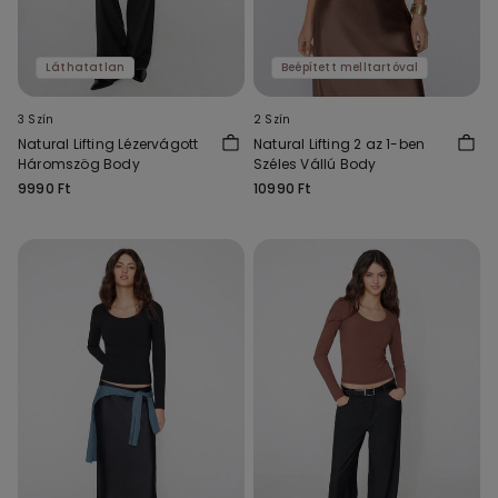
Láthatatlan
Beépített melltartóval
3 Szín
2 Szín
Natural Lifting Lézervágott
Natural Lifting 2 az 1-ben
Háromszög Body
Széles Vállú Body
9990 Ft
10990 Ft