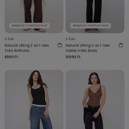
Beépített melltartóval
Beépített melltartóval
2 Szín
2 Szín
Natural Lifting 2 az 1-ben
Natural Lifting 2 az 1-ben
Trikó Állítható
Széles Vállú Body
Vállpántokkal
8990 Ft
10990 Ft