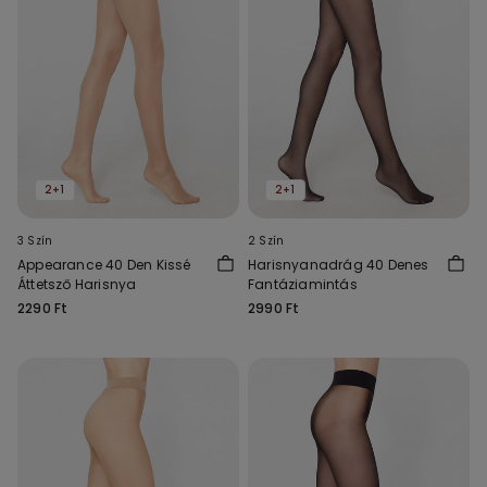
2+1
2+1
3 Szín
2 Szín
Appearance 40 Den Kissé
Harisnyanadrág 40 Denes
Áttetsző Harisnya
Fantáziamintás
2290 Ft
2990 Ft