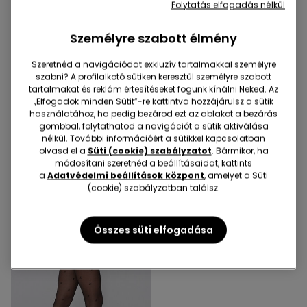
Folytatás elfogadás nélkül
Személyre szabott élmény
Szeretnéd a navigációdat exkluzív tartalmakkal személyre
szabni? A profilalkotó sütiken keresztül személyre szabott
tartalmakat és reklám értesítéseket fogunk kínálni Neked. Az
2+1
2+1
„Elfogadok minden Sütit”-re kattintva hozzájárulsz a sütik
használatához, ha pedig bezárod ezt az ablakot a bezárás
3 Szín
3 Szín
gombbal, folytathatod a navigációt a sütik aktiválása
Appearance 40 Den Kissé
Appearance 40 Den Kissé
nélkül. További információért a sütikkel kapcsolatban
Áttetsző Harisnya
Áttetsző Harisnya
olvasd el a
Süti (cookie) szabályzatot
. Bármikor, ha
módosítani szeretnéd a beállításaidat, kattints
2290 Ft
2290 Ft
a
Adatvédelmi beállítások központ
, amelyet a Süti
(cookie) szabályzatban találsz.
Összes süti elfogadása