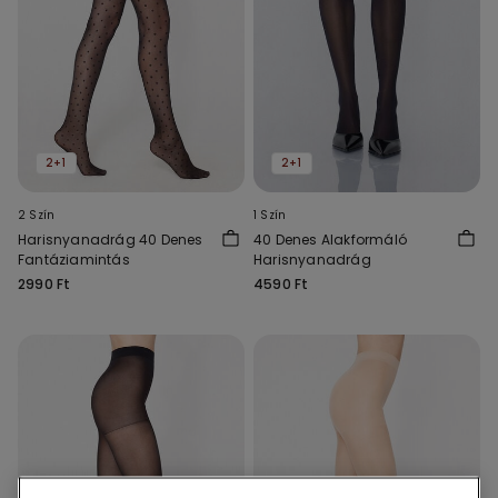
2+1
2+1
2 Szín
1 Szín
Harisnyanadrág 40 Denes
40 Denes Alakformáló
Fantáziamintás
Harisnyanadrág
2990 Ft
4590 Ft