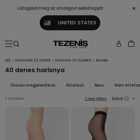
×
Látogasd meg az országod webshopját
UNITED STATES
>
>
>
NŐI
HARISNYÁK ÉS ZOKNIK
HARISNYA ÉS COMBFIX
40 DEN
40 denes harisnya
Összes megjelenítése
Áttetsző
Necc
Nam áttets
Clear filters
Szűrő
(1)
9 termékek