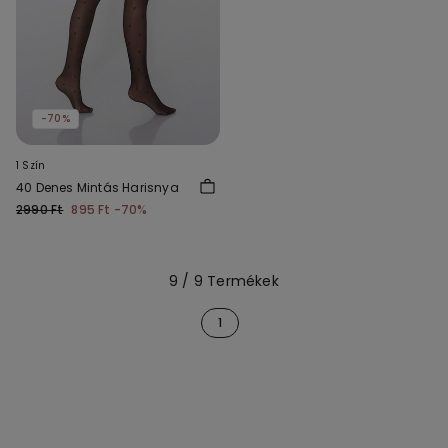
-70%
1 Szín
40 Denes Mintás Harisnya
2990 Ft
895 Ft
-70%
9 / 9 Termékek
1