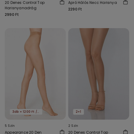
20 Denes Control Top
Apró Hálós Necc Harisnya
Harisnyanadrág
2290 Ft
2990 Ft
3db = 1200 Ft / db
2+1
5 Szín
2 Szín
Appearance 20 Den
20 Denes Control Top