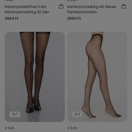
1 Szín
2 Szín
Harisnyatartóhoz Való
Harisnyanadrág 40 Denes
Harisnyanadrág 20 Den
Fantáziamintás
2990 Ft
2990 Ft
2+1
2+1
2 Szín
2 Szín