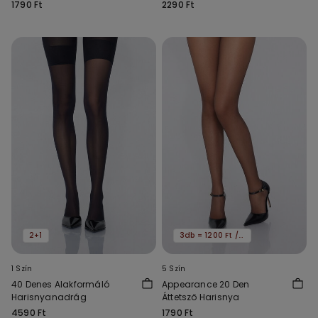
1790 Ft
2290 Ft
2+1
3db = 1200 Ft / db
1 Szín
5 Szín
40 Denes Alakformáló
Appearance 20 Den
Harisnyanadrág
Áttetsző Harisnya
4590 Ft
1790 Ft