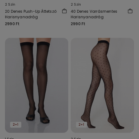
2 Szín
2 Szín
20 Denes Push-Up Áttetsző
40 Denes Varrásmentes
Harisnyanadrág
Harisnyanadrág
2990 Ft
2990 Ft
2+1
2+1