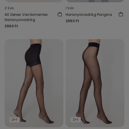
2 Szín
1 Szín
40 Denes Varrásmentes
Harisnyanadrág Parigina
Harisnyanadrág
2990 Ft
2990 Ft
2+1
2+1