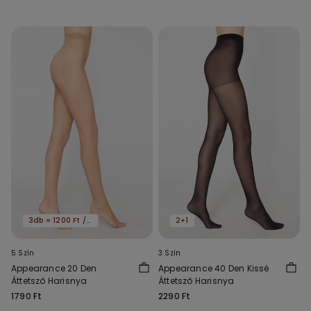
3db = 1200 Ft / db
2+1
5 Szín
3 Szín
Appearance 20 Den
Appearance 40 Den Kissé
Áttetsző Harisnya
Áttetsző Harisnya
1790 Ft
2290 Ft