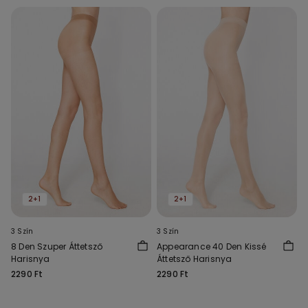
2+1
2+1
3 Szín
3 Szín
8 Den Szuper Áttetsző
Appearance 40 Den Kissé
Harisnya
Áttetsző Harisnya
2290 Ft
2290 Ft