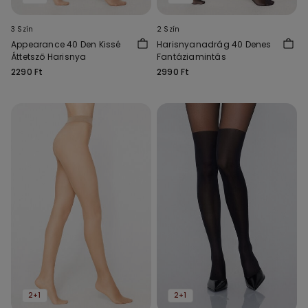
3 Szín
2 Szín
Appearance 40 Den Kissé
Harisnyanadrág 40 Denes
Áttetsző Harisnya
Fantáziamintás
2290 Ft
2990 Ft
2+1
2+1