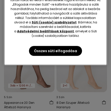
tartalmakat és reklám értesítéseket fogunk kínálni Neked. Az
„Elfogadok minden Sütit”-re kattintva hozzájárulsz a sütik
1790 Ft
2990 Ft
használatához, ha pedig bezárod ezt az ablakot a bezárás
gombbal, folytathatod a navigációt a sütik aktiválása
nélkül. További információért a sütikkel kapcsolatban
olvasd el a
Süti (cookie) szabályzatot
. Bármikor, ha
módosítani szeretnéd a beállításaidat, kattints
a
Adatvédelmi beállítások központ
, amelyet a Süti
(cookie) szabályzatban találsz.
Összes süti elfogadása
3db = 1200 Ft / db
2+1
5 Szín
3 Szín
Appearance 20 Den
8 Den Szuper Áttetsző
Áttetsző Harisnya
Harisnya