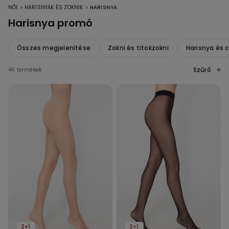
>
>
NŐI
HARISNYÁK ÉS ZOKNIK
HARISNYA
Harisnya promó
Összes megjelenítése
Zokni és titokzokni
Harisnya és 
Szűrő
46 termékek
2+1
2+1