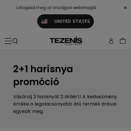
×
Látogasd meg az országod webshopját
UNITED STATES
2+1 harisnya
promóció
Vásárolj 3 harisnyát 2 áráért!
A kedvezmény
értéke a legalacsonyabb árú termék árával
egyezik meg.