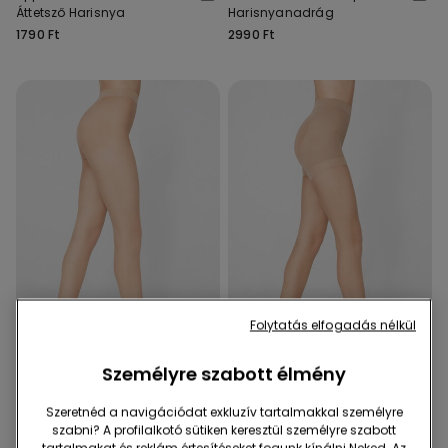
Áttetsző Harisnya
Harisnyanadrág
1790 Ft
2990 Ft
Folytatás elfogadás nélkül
3db = 1200 Ft / db
2+1
Személyre szabott élmény
5 Szín
2 Szín
Szeretnéd a navigációdat exkluzív tartalmakkal személyre
Appearance 20 Den
20 Denes Push-Up Áttetsző
szabni? A profilalkotó sütiken keresztül személyre szabott
Áttetsző Harisnya
Harisnyanadrág