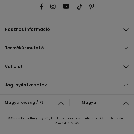
Hasznos információ
Termékútmutató
Vállalat
Jogi nyilatkozatok
Magyarország / Ft
Magyar
© Calzedonia Hungary Kft., HU-1082, Budapest, Futó utca 47-53. Adószám:
25416433-2-42