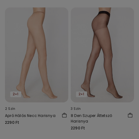
2+1
2+1
2 Szín
3 Szín
Apró Hálós Necc Harisnya
8 Den Szuper Áttetsző
Harisnya
2290 Ft
2290 Ft