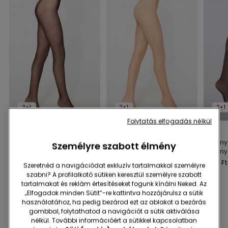
2+1
2+1
2+1
Folytatás elfogadás nélkül
2 Szín
2 Szín
1 Szín
40 Denes
40 Denes
Harisny
Személyre szabott élmény
Varrásmentes
Varrásmentes
Harisn
Harisnyanadrág
Harisnyanadrág
Den
2990 Ft
2990 Ft
2990 Ft
Szeretnéd a navigációdat exkluzív tartalmakkal személyre
szabni? A profilalkotó sütiken keresztül személyre szabott
tartalmakat és reklám értesítéseket fogunk kínálni Neked. Az
„Elfogadok minden Sütit”-re kattintva hozzájárulsz a sütik
használatához, ha pedig bezárod ezt az ablakot a bezárás
Ezek is tetszeni fognak!
gombbal, folytathatod a navigációt a sütik aktiválása
nélkül. További információért a sütikkel kapcsolatban