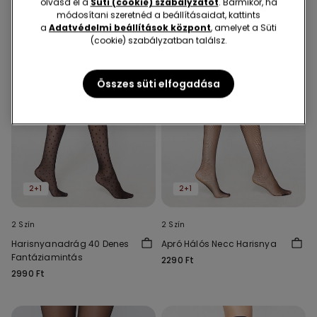
olvasd el a
Süti (cookie) szabályzatot
. Bármikor, ha
módosítani szeretnéd a beállításaidat, kattints
a
Adatvédelmi beállítások központ
, amelyet a Süti
(cookie) szabályzatban találsz.
Összes süti elfogadása
2+1
2+1
2 Szín
2 Szín
Harisnyanadrág 40 Denes
Apró Hálós Necc Harisnya
Fantáziamintás
2290 Ft
2990 Ft