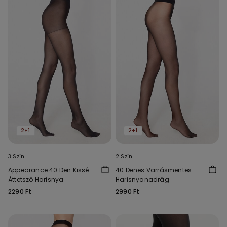
2+1
2+1
3 Szín
2 Szín
Appearance 40 Den Kissé
40 Denes Varrásmentes
Áttetsző Harisnya
Harisnyanadrág
2290 Ft
2990 Ft