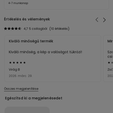
4-7 munkanap
Értékelés és vélemények
4,7
5 csillagból
10 értékelés
Kiváló minőségű termék
Mi
Kiváló minőség, a kép a valóságot tükrözi!
Sz
csi
kis
Értékelés:
Ért
tud
5/5
4/
Virág B
Zsó
2026. márc. 29.
2026
Összes megjelenítése
Egészítsd ki a megjelenésedet