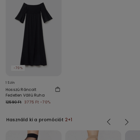
-70%
1 Szín
Hosszú Ráncolt
Fedetlen Vállú Ruha
12590 Ft
3775 Ft
-70%
Használd ki a promóciót
2+1