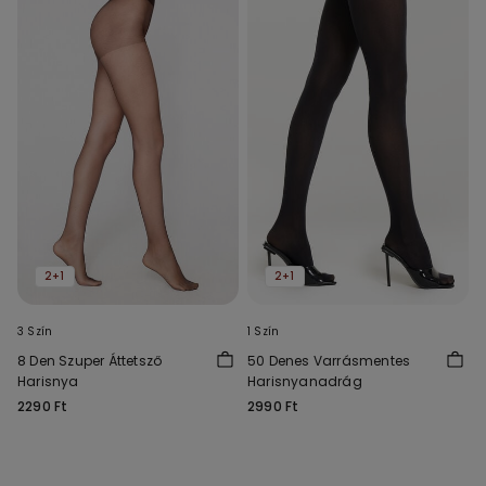
2+1
2+1
3 Szín
1 Szín
8 Den Szuper Áttetsző
50 Denes Varrásmentes
Harisnya
Harisnyanadrág
2290 Ft
2990 Ft