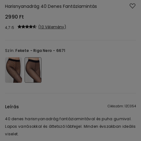
Harisnyanadrág 40 Denes Fantáziamintás
2990 Ft
10 Vélemény
4,7
Szín:
Fekete -
Riga Nero - 6671
Leírás
Cikkszám: 1ZC054
40 denes harisnyanadrág fantáziamintával és puha gumival.
Lapos varrásokkal és áttetsző lábfejjel. Minden évszakban ideális
viselet.