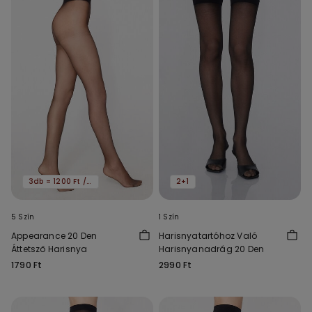
3db = 1200 Ft / db
2+1
5 Szín
1 Szín
Appearance 20 Den
Harisnyatartóhoz Való
Áttetsző Harisnya
Harisnyanadrág 20 Den
1790 Ft
2990 Ft