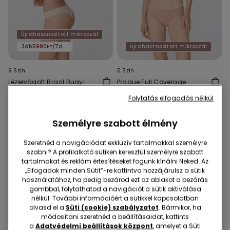
Újrahasznosított mikroszál
3db5990Ft/7db11590Ft
Újrahasznosított mikroszál
9 Szín
5 Szín
Lézervágott Brazil Bugyi
Prague Full Coverage
Újrahasznosított
Balconette Melltartó
Folytatás elfogadás nélkül
Mikroszálas Anyagból
Újrahasznosított
2990 Ft
7590 Ft
Mikroszálas Anyagból
Személyre szabott élmény
Szeretnéd a navigációdat exkluzív tartalmakkal személyre
szabni? A profilalkotó sütiken keresztül személyre szabott
tartalmakat és reklám értesítéseket fogunk kínálni Neked. Az
„Elfogadok minden Sütit”-re kattintva hozzájárulsz a sütik
használatához, ha pedig bezárod ezt az ablakot a bezárás
gombbal, folytathatod a navigációt a sütik aktiválása
nélkül. További információért a sütikkel kapcsolatban
olvasd el a
Süti (cookie) szabályzatot
. Bármikor, ha
módosítani szeretnéd a beállításaidat, kattints
a
Adatvédelmi beállítások központ
, amelyet a Süti