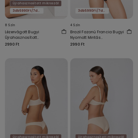
Újrahasznosított mikroszál
3db5990Ft/7db11590Ft
3db5990Ft/7db11590Ft
8 Szín
4 Szín
Lézervágott Bugyi
Brazil Fazonú Francia Bugyi
Újrahasznosított
Nyomott Mintás
Mikroszálas Anyagból
Mikroszálas Anyagból és
2990 Ft
2990 Ft
Újrahasznosított Csipkéből
Újrahasznosított mikroszál
Újrahasznosított mikroszál