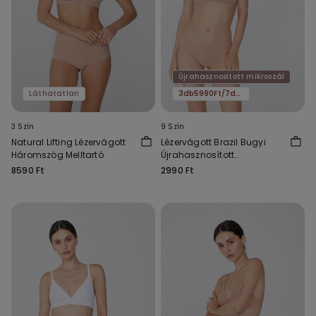
Újrahasznosított mikroszál
Láthatatlan
3db5990Ft/7db11590Ft
3 Szín
9 Szín
Natural Lifting Lézervágott
Lézervágott Brazil Bugyi
Háromszög Melltartó
Újrahasznosított
Mikroszálas Anyagból
8590 Ft
2990 Ft