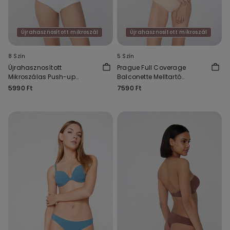
Újrahasznosított mikroszál
Újrahasznosított mikroszál
8 Szín
5 Szín
Újrahasznosított
Prague Full Coverage
Mikroszálas Push-up
Balconette Melltartó
Melltartó Athens
Újrahasznosított
5990 Ft
7590 Ft
Mikroszálas Anyagból