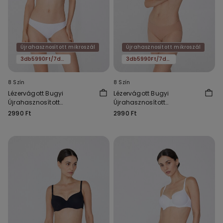
Újrahasznosított mikroszál
Újrahasznosított mikroszál
3db5990Ft/7db11590Ft
3db5990Ft/7db11590Ft
8 Szín
8 Szín
Lézervágott Bugyi
Lézervágott Bugyi
Újrahasznosított
Újrahasznosított
Mikroszálas Anyagból
Mikroszálas Anyagból
2990 Ft
2990 Ft