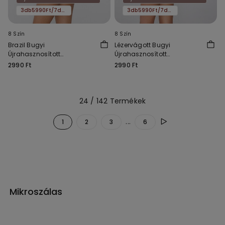
3db5990Ft/7db11590Ft
3db5990Ft/7db11590Ft
8 Szín
8 Szín
Brazil Bugyi
Lézervágott Bugyi
Újrahasznosított
Újrahasznosított
Mikroszálas Anyagból
Mikroszálas Anyagból
2990 Ft
2990 Ft
24 / 142 Termékek
...
1
2
3
6
Mikroszálas