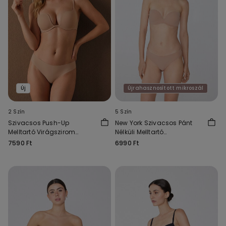
Új
Újrahasznosított mikroszál
2 Szín
5 Szín
Szivacsos Push-Up
New York Szivacsos Pánt
Melltartó Virágszirom
Nélküli Melltartó
Dekoltázzsal
Újrahasznosított
7590 Ft
6990 Ft
Mikroszálas Anyagból