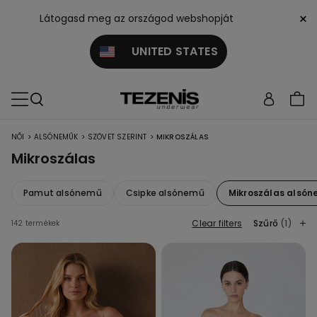
×
Látogasd meg az országod webshopját
UNITED STATES
>
>
>
NŐI
ALSÓNEMŰK
SZÖVET SZERINT
MIKROSZÁLAS
Mikroszálas
Pamut alsónemű
Csipke alsónemű
Mikroszálas alsó
Clear filters
Szűrő
(1)
142 termékek