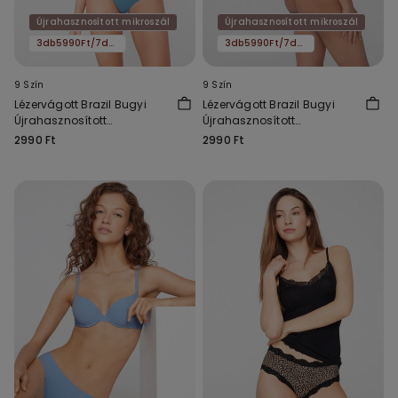
Újrahasznosított mikroszál
Újrahasznosított mikroszál
3db5990Ft/7db11590Ft
3db5990Ft/7db11590Ft
9 Szín
9 Szín
Lézervágott Brazil Bugyi
Lézervágott Brazil Bugyi
Újrahasznosított
Újrahasznosított
Mikroszálas Anyagból
Mikroszálas Anyagból
2990 Ft
2990 Ft