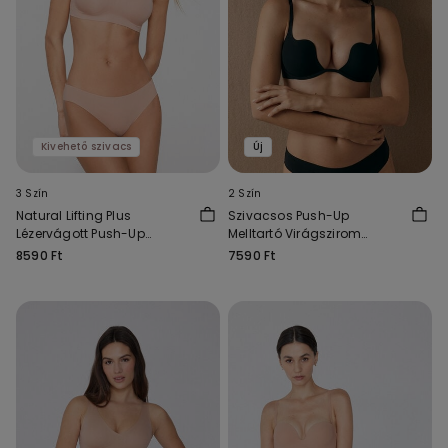
Kivehető szivacs
Új
3 Szín
2 Szín
Natural Lifting Plus
Szivacsos Push-Up
Lézervágott Push-Up
Melltartó Virágszirom
Melltartó
Dekoltázzsal
8590 Ft
7590 Ft