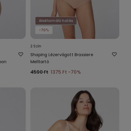
Alakformáló hatás
-70%
2 Szín
Shaping Lézervágott Brassiere
sbon
Melltartó
4590 Ft
1375 Ft
-70%