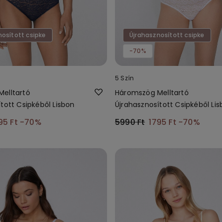
nosított csipke
Újrahasznosított csipke
-70%
5 Szín
elltartó
Háromszög Melltartó
tott Csipkéből Lisbon
Újrahasznosított Csipkéből Li
95 Ft
-70%
5990 Ft
1795 Ft
-70%