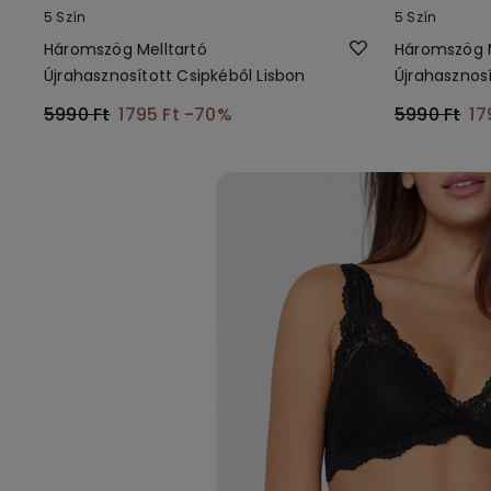
5 Szín
5 Szín
Háromszög Melltartó
Háromszög M
Újrahasznosított Csipkéből Lisbon
Újrahasznosí
5990 Ft
1795 Ft
-70%
5990 Ft
17