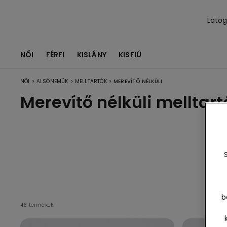
Láto
NŐI
FÉRFI
KISLÁNY
KISFIÚ
>
>
>
NŐI
ALSÓNEMŰK
MELLTARTÓK
MEREVÍTŐ NÉLKÜLI
Merevítő nélküli melltart
Ös
egj
b
46 termékek