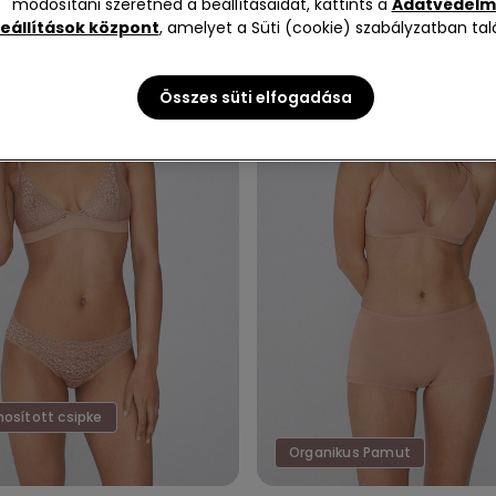
módosítani szeretnéd a beállításaidat, kattints a
Adatvédelm
eállítások központ
, amelyet a Süti (cookie) szabályzatban talá
Összes süti elfogadása
nosított csipke
Organikus Pamut