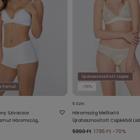
Újrahasznosított csipke
s Pamut
-70%
5 Szín
ny Szivacsos
Háromszög Melltartó
Pamut Háromszög
Újrahasznosított Csipkéből Li
5990 Ft
1795 Ft
-70%