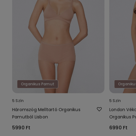
Organikus Pamut
Organiku
5 Szín
5 Szín
Háromszög Melltartó Organikus
London Véko
Pamutból Lisbon
Organikus 
Melltartó
5990 Ft
6990 Ft