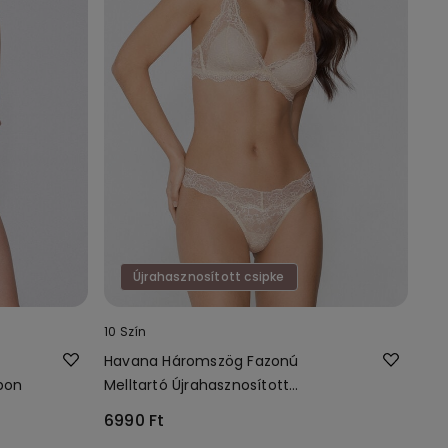
Újrahasznosított csipke
10 Szín
Havana Háromszög Fazonú
sbon
Melltartó Újrahasznosított
Csipkéből
6990 Ft