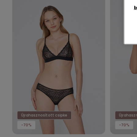
b
Újrahasznosított csipke
Újrahasz
-70%
-70%