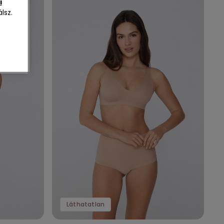
i
lsz.
Láthatatlan