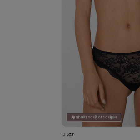
Újrahasznosított csipke
10 Szín