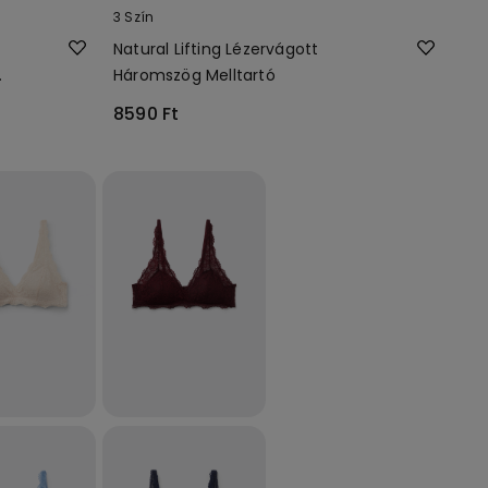
3 Szín
Natural Lifting Lézervágott
Háromszög Melltartó
8590 Ft