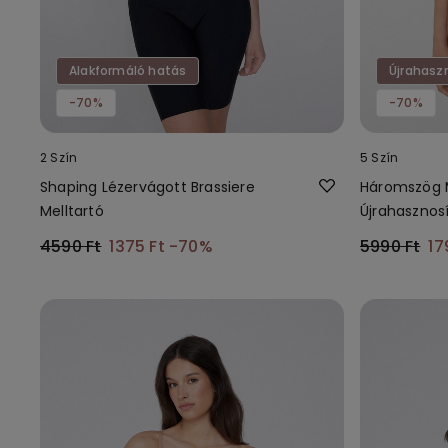
Alakformáló hatás
Újrahasz
-70%
-70%
2 Szín
5 Szín
Shaping Lézervágott Brassiere
Háromszög M
Melltartó
Újrahasznosí
4590 Ft
1375 Ft
-70%
5990 Ft
17