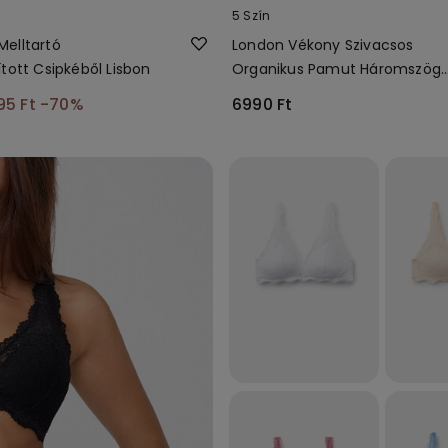
5 Szín
elltartó
London Vékony Szivacsos
tott Csipkéből Lisbon
Organikus Pamut Háromszög
Melltartó
95 Ft
-70%
6990 Ft