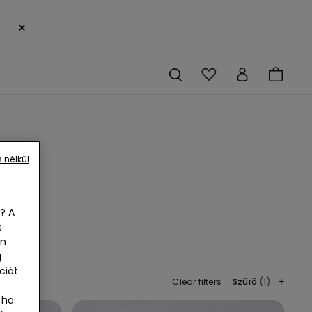
×
 nélkül
? A
s
en
te é
g
ier
ciót
Clear filters
Szűrő
(1)
 ha