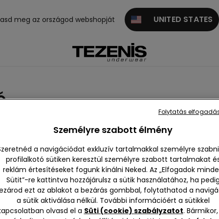
UNITED STATES
gasd meg az országod webshopját
ó
Folytatás elfogadás
Személyre szabott élmény
Szeretnéd a navigációdat exkluzív tartalmakkal személyre szabni
profilalkotó sütiken keresztül személyre szabott tartalmakat é
reklám értesítéseket fogunk kínálni Neked. Az „Elfogadok mind
szes m
Push-up
Háromszö
Pánt nélkü
Balconett
Bralet
Sütit”-re kattintva hozzájárulsz a sütik használatához, ha pedi
eleníté
g
li
s brass
ezárod ezt az ablakot a bezárás gombbal, folytathatod a navigá
se
e
a sütik aktiválása nélkül. További információért a sütikkel
kapcsolatban olvasd el a
Süti (cookie) szabályzatot
. Bármikor,