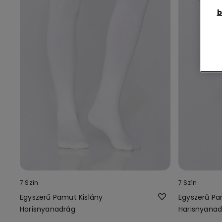
b
7 Szín
7 Szín
Egyszerű Pamut Kislány
Egyszerű Pa
Harisnyanadrág
Harisnyanad