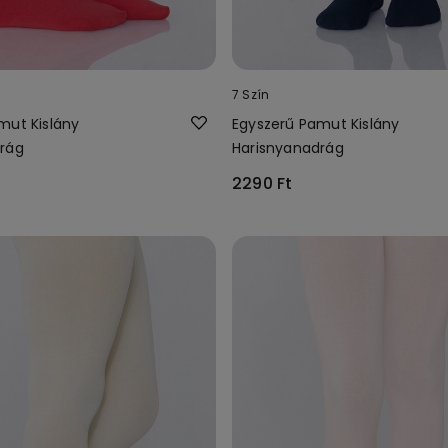
7 Szín
mut Kislány
Egyszerű Pamut Kislány
rág
Harisnyanadrág
2290 Ft