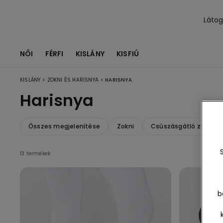
Láto
NŐI
FÉRFI
KISLÁNY
KISFIÚ
>
>
KISLÁNY
ZOKNI ÉS HARISNYA
HARISNYA
Harisnya
Összes megjelenítése
Zokni
Csúszásgátló zokni é
13 termékek
b