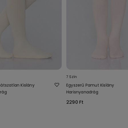
7 Szín
átszatlan Kislány
Egyszerű Pamut Kislány
rág
Harisnyanadrág
2290 Ft