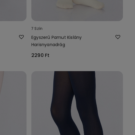
7 Szín
Egyszerű Pamut Kislány
Harisnyanadrág
2290 Ft