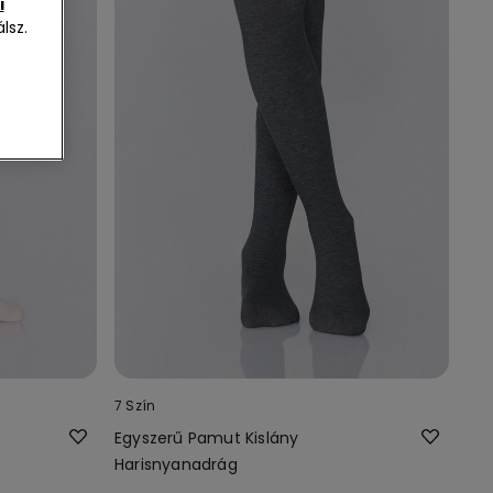
i
lsz.
7 Szín
Egyszerű Pamut Kislány
Harisnyanadrág