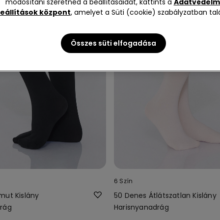
módosítani szeretnéd a beállításaidat, kattints a
Adatvédelm
eállítások központ
, amelyet a Süti (cookie) szabályzatban talá
Összes süti elfogadása
6 Szín
mut Kislány
50 Denes Átlátszatlan Kislány
rág
Harisnyanadrág