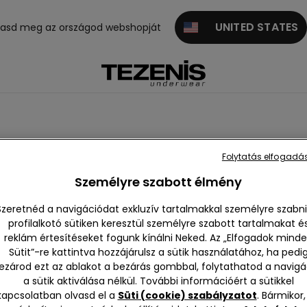
UNITED STATES
gasd meg az országod webshopját
Folytatás elfogadás
s papucs
Harisnya
Személyre szabott élmény
Szeretnéd a navigációdat exkluzív tartalmakkal személyre szabni
profilalkotó sütiken keresztül személyre szabott tartalmakat é
reklám értesítéseket fogunk kínálni Neked. Az „Elfogadok mind
Sütit”-re kattintva hozzájárulsz a sütik használatához, ha pedi
ezárod ezt az ablakot a bezárás gombbal, folytathatod a navigá
a sütik aktiválása nélkül. További információért a sütikkel
kapcsolatban olvasd el a
Süti (cookie) szabályzatot
. Bármikor,