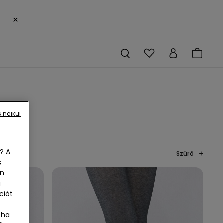
×
 nélkül
? A
Szűrő
s
en
g
ciót
 ha