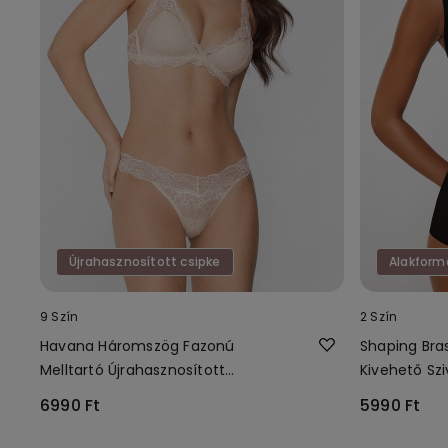
Újrahasznosított csipke
Alakform
9 Szín
2 Szín
Havana Háromszög Fazonú
Shaping Bras
Melltartó Újrahasznosított
Kivehető Szi
Csipkéből
6990 Ft
5990 Ft