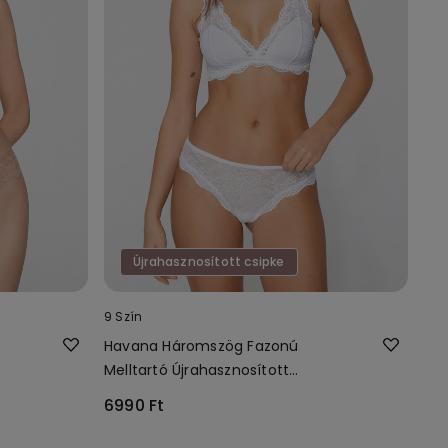
Újrahasznosított csipke
9 Szín
Havana Háromszög Fazonú
Melltartó Újrahasznosított
Csipkéből
6990 Ft