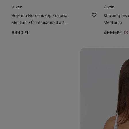
9 Szín
2 Szín
Havana Háromszög Fazonú
Shaping Léz
Melltartó Újrahasznosított
Melltartó
Csipkéből
6990 Ft
4590 Ft
13