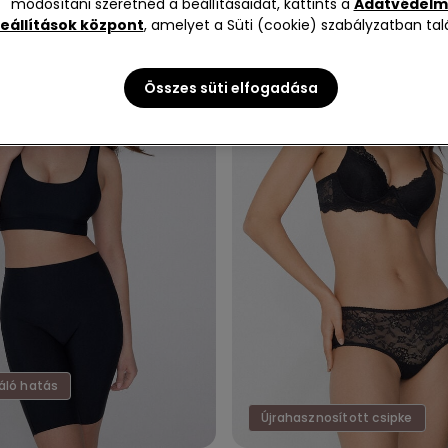
módosítani szeretnéd a beállításaidat, kattints a
Adatvédelm
eállítások központ
, amelyet a Süti (cookie) szabályzatban talá
Összes süti elfogadása
áló hatás
Újrahasznosított csipke