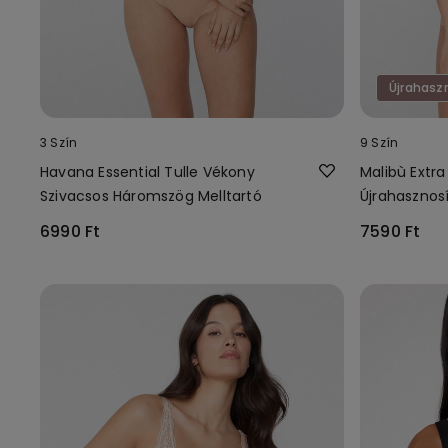
Újrahasz
3 Szín
9 Szín
Havana Essential Tulle Vékony
Malibù Extra
Szivacsos Háromszög Melltartó
Újrahasznosí
6990 Ft
7590 Ft