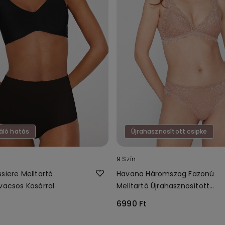
áló hatás
Újrahasznosított csipke
9 Szín
siere Melltartó
Havana Háromszög Fazonú
vacsos Kosárral
Melltartó Újrahasznosított
Csipkéből
6990 Ft