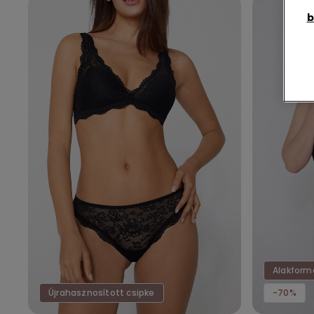
b
Alakform
Újrahasznosított csipke
-70%