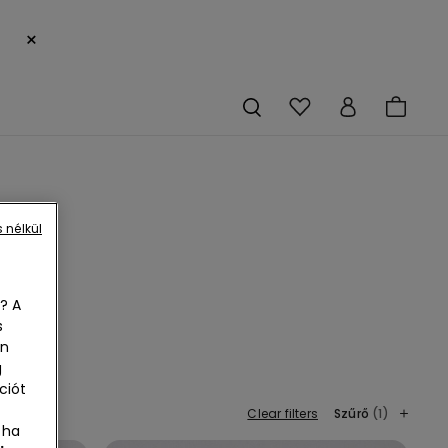
×
 nélkül
? A
s
en
te é
g
sier
ciót
Clear filters
Szűrő
(1)
 ha