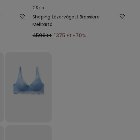
2 Szín
ó
Shaping Lézervágott Brassiere
Melltartó
4590 Ft
1375 Ft
-70%