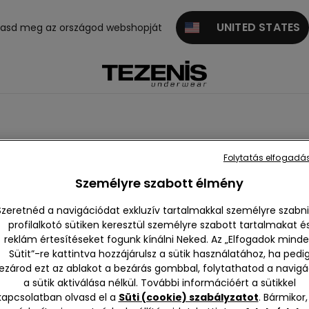
UNITED STATES
gasd meg az országod webshopját
Folytatás elfogadás
Személyre szabott élmény
Szeretnéd a navigációdat exkluzív tartalmakkal személyre szabni
profilalkotó sütiken keresztül személyre szabott tartalmakat é
reklám értesítéseket fogunk kínálni Neked. Az „Elfogadok mind
szes m
Push-up
Háromszö
Pánt nélkü
Balconett
Bralet
Sütit”-re kattintva hozzájárulsz a sütik használatához, ha pedi
eleníté
g
li
s bras
ezárod ezt az ablakot a bezárás gombbal, folytathatod a navigá
se
e
a sütik aktiválása nélkül. További információért a sütikkel
kapcsolatban olvasd el a
Süti (cookie) szabályzatot
. Bármikor,