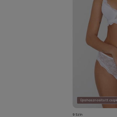
Újrahasznosított csip
9 Szín