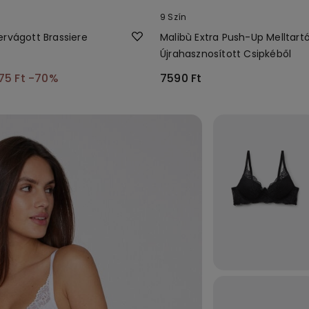
9 Szín
ervágott Brassiere
Malibù Extra Push-Up Melltart
Újrahasznosított Csipkéből
75 Ft
-70%
7590 Ft