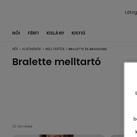
Láto
NŐI
FÉRFI
KISLÁNY
KISFIÚ
>
>
>
NŐI
ALSÓNEMŰK
MELLTARTÓK
BRALETTE ÉS BRASSIERE
Bralette melltartó
Ös
egj
b
29 termékek