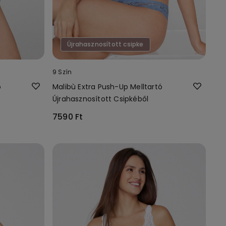
Újrahasznosított csipke
9 Szín
ó
Malibù Extra Push-Up Melltartó
Újrahasznosított Csipkéből
7590 Ft