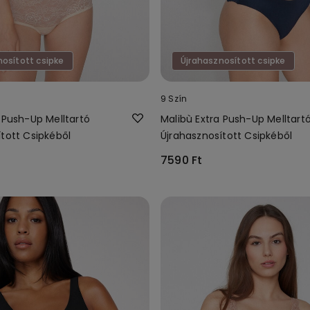
nosított csipke
Újrahasznosított csipke
9 Szín
 Push-Up Melltartó
Malibù Extra Push-Up Melltart
tott Csipkéből
Újrahasznosított Csipkéből
7590 Ft