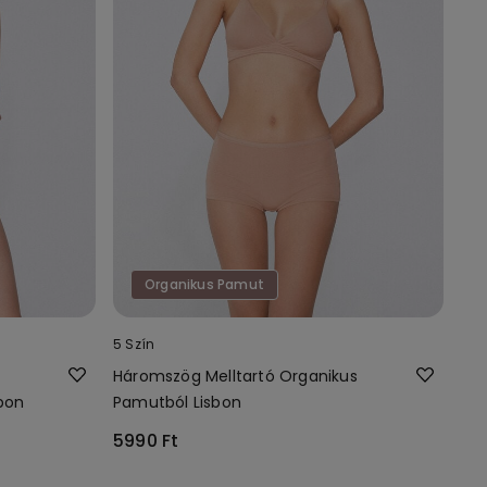
Organikus Pamut
5 Szín
Háromszög Melltartó Organikus
sbon
Pamutból Lisbon
5990 Ft