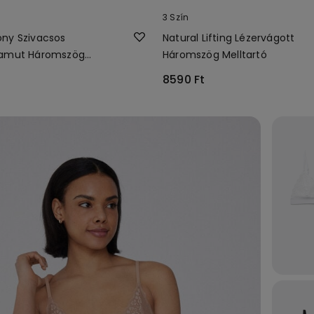
3 Szín
ny Szivacsos
Natural Lifting Lézervágott
Pamut Háromszög
Háromszög Melltartó
8590 Ft