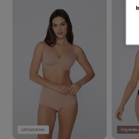
b
Láthatatlan
Organiku