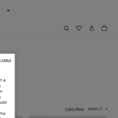
×
 nélkül
? A
s
en
te é
g
ier
ciót
Clear filters
Szűrő
(1)
 ha