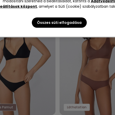
módosítani szeretnéd a beállításaidat, kattints a
Adatvédelm
eállítások központ
, amelyet a Süti (cookie) szabályzatban talá
Összes süti elfogadása
s Pamut
Láthatatlan