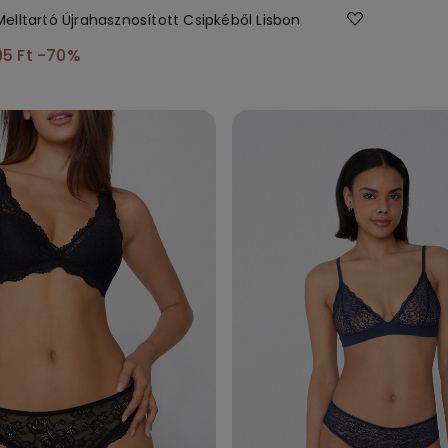
lltartó Újrahasznosított Csipkéből Lisbon
95 Ft
-70%