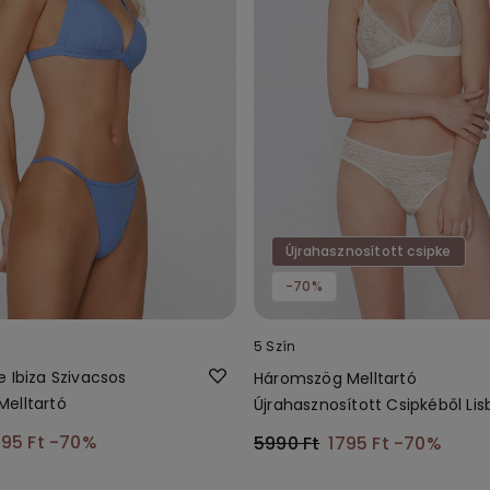
Újrahasznosított csipke
-70%
5 Szín
 Ibiza Szivacsos
Háromszög Melltartó
elltartó
Újrahasznosított Csipkéből Li
95 Ft
-70%
5990 Ft
1795 Ft
-70%