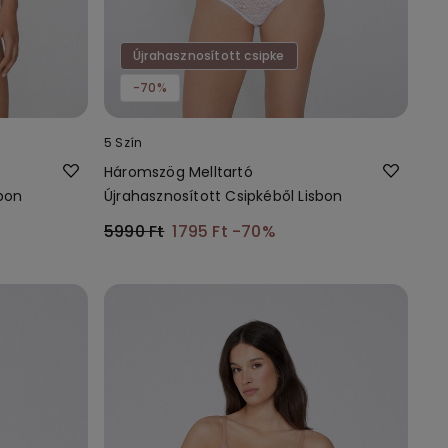
Újrahasznosított csipke
-70%
5 Szín
Háromszög Melltartó
sbon
Újrahasznosított Csipkéből Lisbon
5990 Ft
1795 Ft
-70%