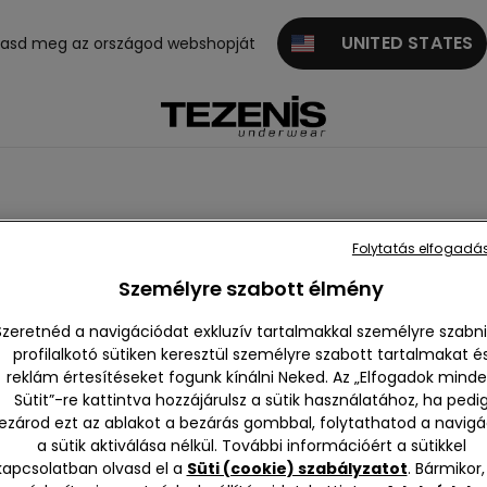
UNITED STATES
gasd meg az országod webshopját
Folytatás elfogadás
Személyre szabott élmény
Szeretnéd a navigációdat exkluzív tartalmakkal személyre szabni
profilalkotó sütiken keresztül személyre szabott tartalmakat é
reklám értesítéseket fogunk kínálni Neked. Az „Elfogadok mind
szes m
Push-up
Háromszö
Pánt nélkü
Balconett
Bralet
Sütit”-re kattintva hozzájárulsz a sütik használatához, ha pedi
eleníté
g
li
s brass
ezárod ezt az ablakot a bezárás gombbal, folytathatod a navigá
se
e
a sütik aktiválása nélkül. További információért a sütikkel
kapcsolatban olvasd el a
Süti (cookie) szabályzatot
. Bármikor,