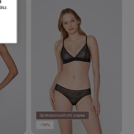
i
lsz.
Újrahasznosított csipke
-70%