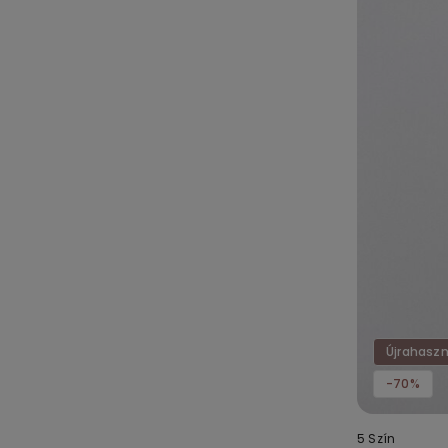
Újrahaszn
-70%
5 Szín