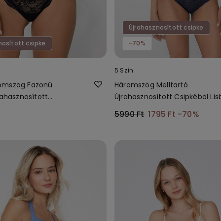
Újrahasznosított csipke
nosított csipke
-70%
5 Szín
omszög Fazonú
Háromszög Melltartó
rahasznosított
Újrahasznosított Csipkéből Li
5990 Ft
1795 Ft
-70%