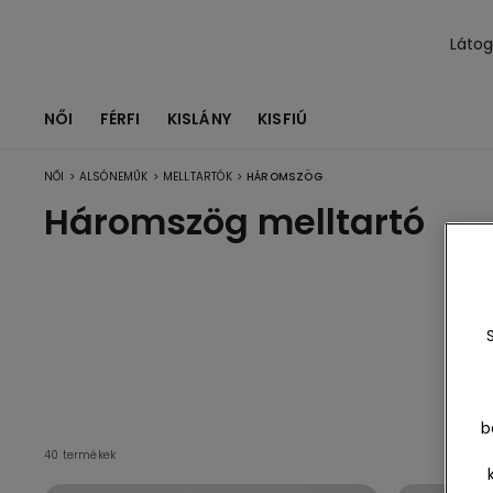
Láto
NŐI
FÉRFI
KISLÁNY
KISFIÚ
>
>
>
NŐI
ALSÓNEMŰK
MELLTARTÓK
HÁROMSZÖG
Háromszög melltartó
Ös
egj
b
40 termékek