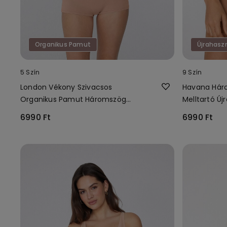
Organikus Pamut
Újrahasz
5 Szín
9 Szín
London Vékony Szivacsos
Havana Hár
Organikus Pamut Háromszög
Melltartó Új
Melltartó
Csipkéből
6990 Ft
6990 Ft