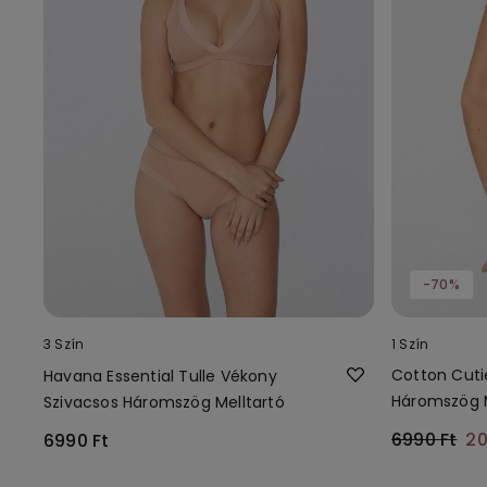
-70%
3 Szín
1 Szín
Cotton Cutie
Havana Essential Tulle Vékony
Háromszög M
Szivacsos Háromszög Melltartó
6990 Ft
20
6990 Ft