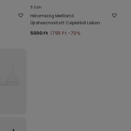
5 Szín
Háromszög Melltartó
Újrahasznosított Csipkéből Lisbon
5990 Ft
1795 Ft
-70%