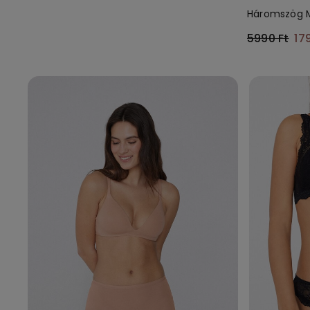
Háromszög Me
5990 Ft
17